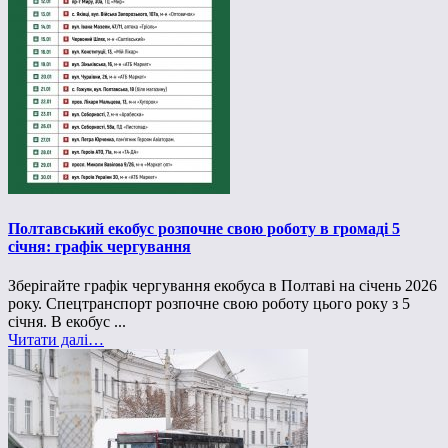
Полтавський екобус розпочне свою роботу в громаді 5
січня: графік чергування
Зберігайте графік чергування екобуса в Полтаві на січень 2026
року. Спецтранспорт розпочне свою роботу цього року з 5
січня. В екобус ...
Читати далі…