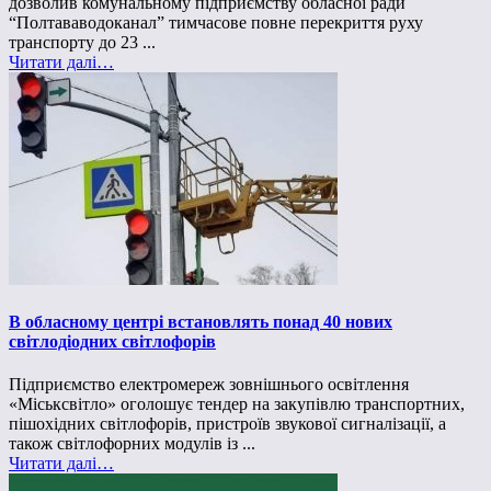
дозволив комунальному підприємству обласної ради
“Полтававодоканал” тимчасове повне перекриття руху
транспорту до 23 ...
Читати далі…
В обласному центрі встановлять понад 40 нових
світлодіодних світлофорів
Підприємство електромереж зовнішнього освітлення
«Міськсвітло» оголошує тендер на закупівлю транспортних,
пішохідних світлофорів, пристроїв звукової сигналізації, а
також світлофорних модулів із ...
Читати далі…