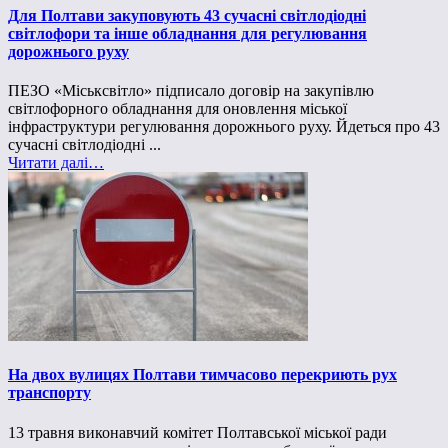
Для Полтави закуповують 43 сучасні світлодіодні
світлофори та інше обладнання для регулювання
дорожнього руху
ПЕЗО «Міськсвітло» підписало договір на закупівлю
світлофорного обладнання для оновлення міської
інфраструктури регулювання дорожнього руху. Йдеться про 43
сучасні світлодіодні ...
Читати далі…
На двох вулицях Полтави тимчасово перекриють рух
транспорту
13 травня виконавчий комітет Полтавської міської ради