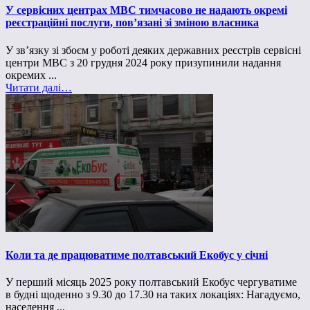
У сервісних центрах МВС тимчасово не надають окремі
реєстраційні послуги, повʼязані зі зміною власника
У зв’язку зі збоєм у роботі деяких державних реєстрів сервісні
центри МВС з 20 грудня 2024 року призупинили надання
окремих ...
Читати далі…
Коли та де працюватиме полтавський Екобус у січні
У перший місяць 2025 року полтавський Екобус чергуватиме
в будні щоденно з 9.30 до 17.30 на таких локаціях: Нагадуємо,
населення ...