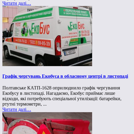
Читати далі…
Графік чергувань Екобуса в обласному центрі в листопаді
Полтавське КАТП-1628 оприлюднило графік чергування
Екобусу в листопаді. Нагадаємо, Екобус приймає лише
відходи, які потребують спеціальної утилізації: батарейки,
ртутні термометри, ...
Читати далі…