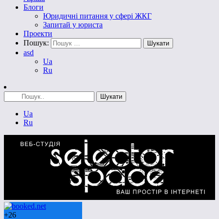
Блоги
Юридичні питання у сфері ЖКГ
Запитай у юриста
Проекти
Пошук:
asd
Ua
Ru
Ua
Ru
+
26