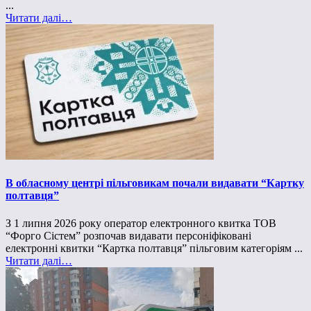
...
Читати далі…
В обласному центрі пільговикам почали видавати “Картку
полтавця”
З 1 липня 2026 року оператор електронного квитка ТОВ
“Форго Сістем” розпочав видавати персоніфіковані
електронні квитки “Картка полтавця” пільговим категоріям ...
Читати далі…