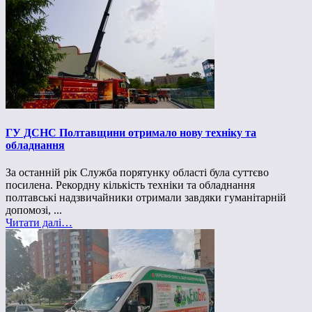
ГУ ДСНС Полтавщини отримало нову техніку та
обладнання
За останній рік Служба порятунку області була суттєво
посилена. Рекордну кількість техніки та обладнання
полтавські надзвичайники отримали завдяки гуманітарній
допомозі, ...
Читати далі…