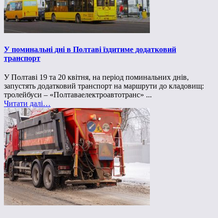
У поминальні дні в Полтаві їздитиме додатковий
транспорт
У Полтаві 19 та 20 квітня, на період поминальних днів,
запустять додатковий транспорт на маршрути до кладовищ:
тролейбуси – «Полтаваелектроавтотранс» ...
Читати далі…