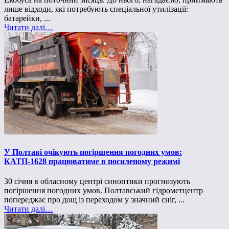
лише відходи, які потребують спеціальної утилізації:
батарейки, ...
Читати далі…
У Полтаві очікують погіршення погодних умов:
КАТП-1628 працюватиме в посиленому режимі
30 січня в обласному центрі синоптики прогнозують
погіршення погодних умов. Полтавський гідрометцентр
попереджає про дощ із переходом у значний сніг, ...
Читати далі…