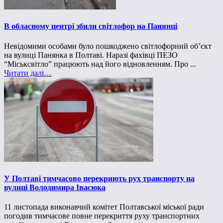
В обласному центрі збили світлофор на Панянці
Невідомими особами було пошкоджено світлофорний об’єкт
на вулиці Панянка в Полтаві. Наразі фахівці ПЕЗО
“Міськсвітло” працюють над його відновленням. Про ...
Читати далі…
У Полтаві тимчасово перекриють рух транспорту на
вулиці Володимира Івасюка
11 листопада виконавчий комітет Полтавської міської ради
погодив тимчасове повне перекриття руху транспортних