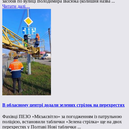
засобів по вулиці Володимира Івасюка (колишня назва ...
Читати далі…
В обласному центрі додали зелених стрілок на перехрестях
Фахівці ПЕЗО «Міськсвітло» за погодженням із патрульною
поліцією, встановили таблички «Зелена стрілка» ще на двох
перехрестях у Полтаві Нові таблички ...