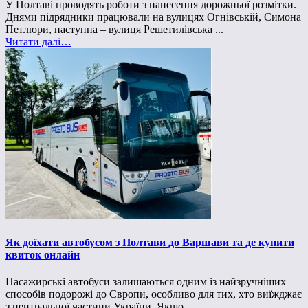
У Полтаві проводять роботи з нанесення дорожньої розмітки.
Днями підрядники працювали на вулицях Огнівській, Симона
Петлюри, наступна – вулиця Решетилівська ...
Читати далі…
Як доїхати автобусом з Полтави до Варшави та де купити
квиток онлайн
Пасажирські автобуси залишаються одним із найзручніших
способів подорожі до Європи, особливо для тих, хто виїжджає
з центральної частини України. Якщо ...