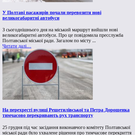
У Полтаві пасажирів почали перевозити нові
великогабаритні автобуси
З сьогоднішнього дня на міський маршрут вийшли нові
великогабаритні автобуси. Про це повідомила пресслужба
Полтавської міської ради. Загалом по місту ...
Читати далі…
На перехресті вулиці Решетилівської та Петра Дорошенка
тимчасово перекривають рух транспорту
25 грудня під час засідання виконавчого комітету Полтавської
міської ради було ухвалене рішення про тимчасове перекриття