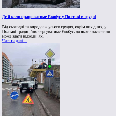
Де й коли працюватиме Екобус у Полтаві в грудні
Від сьогодні та впродовж усього грудня, окрім вихідних, у
Полтаві традиційно чергуватиме Екобус, до якого населення
може здати відходи, які ...
Читати далі…