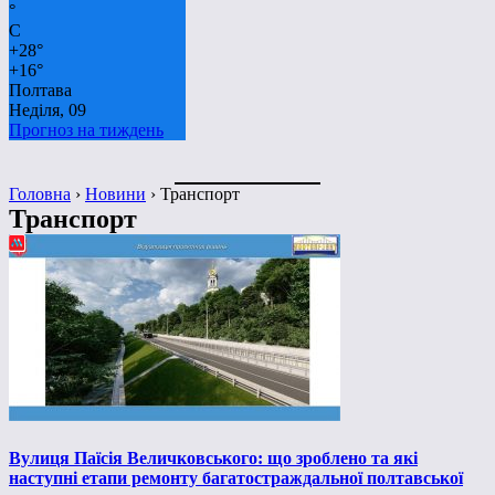
°
C
+
28°
+
16°
Полтава
Неділя, 09
Прогноз на тиждень
Головна
›
Новини
›
Транспорт
Транспорт
Вулиця Паїсія Величковського: що зроблено та які
наступні етапи ремонту багатостраждальної полтавської