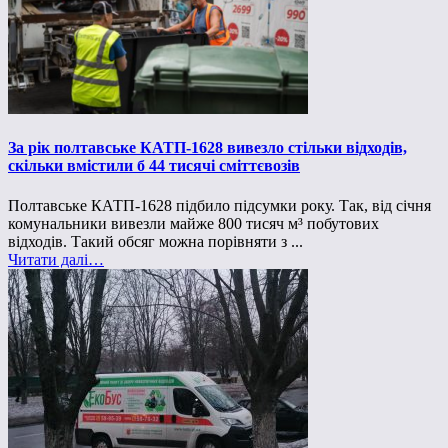
За рік полтавське КАТП-1628 вивезло стільки відходів,
скільки вмістили б 44 тисячі сміттєвозів
Полтавське КАТП-1628 підбило підсумки року. Так, від січня
комунальники вивезли майже 800 тисяч м³ побутових
відходів. Такий обсяг можна порівняти з ...
Читати далі…