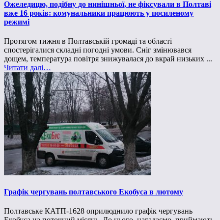
Ожеледицю, подібну до нинішньої, не фіксували в Полтаві
вже 16 років: комунальники працюють у посиленому
режимі
Протягом тижня в Полтавській громаді та області
спостерігалися складні погодні умови. Сніг змінювався
дощем, температура повітря знижувалася до вкрай низьких ...
Читати далі…
Графік чергувань полтавського Екобуса в лютому
Полтавське КАТП-1628 оприлюднило графік чергувань
Екобуса на поточний місяць. До нього, нагадаємо, приймають