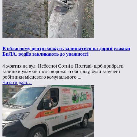
В обласному центрі можуть залишатися на дорозі уламки
БпЛА, водіїв закликають до уважності
4 жовтня на вул. Небесної Сотні в Полтаві, щоб прибрати
залишки уламків після ворожого обстрілу, були залучені
робітники місцевого комунального ...
Читати далі…