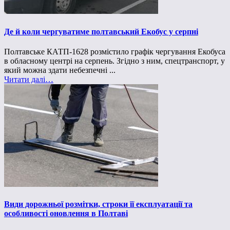
Де й коли чергуватиме полтавський Екобус у серпні
Полтавське КАТП-1628 розмістило графік чергування Екобуса
в обласному центрі на серпень. Згідно з ним, спецтранспорт, у
який можна здати небезпечні ...
Читати далі…
Види дорожньої розмітки, строки її експлуатації та
особливості оновлення в Полтаві