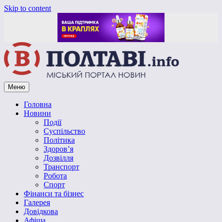
Skip to content
Меню
Vpoltave.info
Полтавський портал новин
Головна
Новини
Події
Суспільство
Політика
Здоров’я
Дозвілля
Транспорт
Робота
Спорт
Фінанси та бізнес
Галерея
Довідкова
Афіша