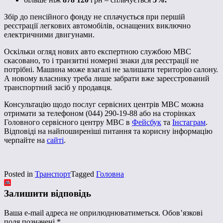
Збір до пенсійного фонду не сплачується при першій
реєстрації легкових автомобілів, оснащених виключно
електричними двигунами.
Оскільки огляд нових авто експертною службою МВС
скасовано, то і транзитні номерні знаки для реєстрації не
потрібні. Машина може взагалі не залишати територію салону.
А новому власнику треба лише забрати вже зареєстрований
транспортний засіб у продавця.
Консультацію щодо послуг сервісних центрів МВС можна
отримати за телефоном (044) 290-19-88 або на сторінках
Головного сервісного центру МВС в
Фейсбук
та
Інстаграм
.
Відповіді на найпоширеніші питання та корисну інформацію
черпайте на
сайті
.
Posted in
Транспорт
Tagged
Головна
Залишити відповідь
Ваша e-mail адреса не оприлюднюватиметься.
Обов’язкові
поля позначені
*