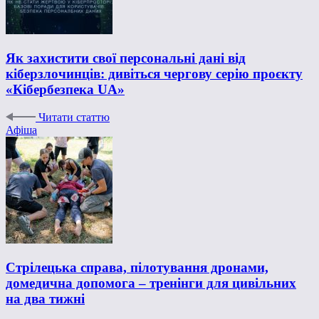
Як захистити свої персональні дані від
кіберзлочинців: дивіться чергову серію проєкту
«Кібербезпека UA»
Читати статтю
Афіша
Стрілецька справа, пілотування дронами,
домедична допомога – тренінги для цивільних
на два тижні