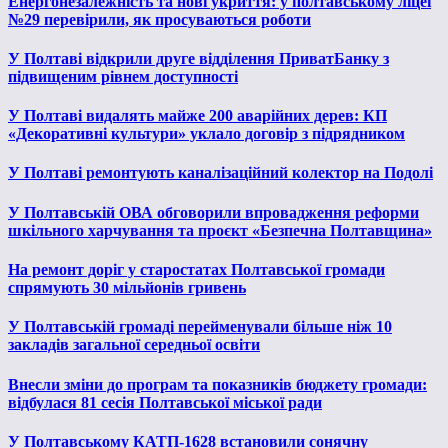
Енергонезалежність та нові укриття: у полтавському ліцеї
№29 перевірили, як просуваються роботи
У Полтаві відкрили друге відділення ПриватБанку з
підвищеним рівнем доступності
У Полтаві видалять майже 200 аварійних дерев: КП
«Декоративні культури» уклало договір з підрядником
У Полтаві ремонтують каналізаційний колектор на Подолі
У Полтавській ОВА обговорили впровадження реформи
шкільного харчування та проєкт «Безпечна Полтавщина»
На ремонт доріг у старостатах Полтавської громади
спрямують 30 мільйонів гривень
У Полтавській громаді перейменували більше ніж 10
закладів загальної середньої освіти
Внесли зміни до програм та показників бюджету громади:
відбулася 81 сесія Полтавської міської ради
У Полтавському КАТП-1628 встановили сонячну