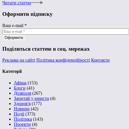
Читати статтю
Оформити підписку
Ваш e-mail
*
Поділиться статтею в соц. мережах
Реклама на сайті
Політика конфіденційності
Контакти
Категорії
Афіша
(153)
Блоги
(41)
Дозвілля
(267)
Запитай у юриста
(4)
Здоров'я
(177)
Новини
(42)
Події
(373)
Політика
(143)
Проекти
(4)