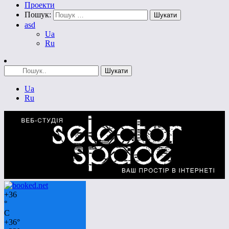
Проекти
Пошук:
asd
Ua
Ru
Ua
Ru
+
36
°
C
+
36°