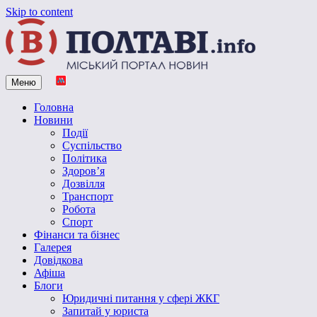
Skip to content
Меню
Vpoltave.info
Полтавський портал новин
Головна
Новини
Події
Суспільство
Політика
Здоров’я
Дозвілля
Транспорт
Робота
Спорт
Фінанси та бізнес
Галерея
Довідкова
Афіша
Блоги
Юридичні питання у сфері ЖКГ
Запитай у юриста