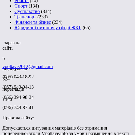
Робота
(20)
Спорт
(134)
Суспільство
(834)
Транспорт
(233)
Фінанси та бізнес
(234)
Юридичні питання у сфері ЖКГ
(65)
зараз на
сайті
5
vpoltave2012@gmail.com
відвідувачів
(095) 043-18-92
524
(067) 943-04-13
переглядів
(066) 394-98-34
1340
(096) 749-87-41
Правила сайту:
Допускається цитування матеріалів без отримання
попередньої згоди Vpoltave.info за умови розміщення в тексті