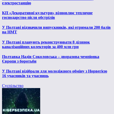
електростанцію
КП «Декоративні культури» відновлює тепличне
господарство після обстрілів
У Полтаві відзначили випускників, які отримали 200 балів
на НМТ
У Полтаві планують реконструювати 8 ділянок
каналізаційних колекторів за 400 млн грн
Полтавка Надія Соколовська – дворазова чемпіонка
Європи з боротьби
У Полтаві відібрали для молодіжного обміну з Норвегією
16 учасників та учасниць
Суспільство