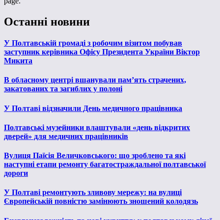
page.
Останні новини
У Полтавській громаді з робочим візитом побував
заступник керівника Офісу Президента України Віктор
Микита
В обласному центрі вшанували пам’ять страчених,
закатованих та загиблих у полоні
У Полтаві відзначили День медичного працівника
Полтавські музейники влаштували «день відкритих
дверей» для медичних працівників
Вулиця Паїсія Величковського: що зроблено та які
наступні етапи ремонту багатостраждальної полтавської
дороги
У Полтаві ремонтують зливову мережу: на вулиці
Європейській повністю замінюють зношений колодязь