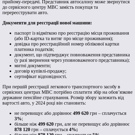
прийому-передачі. Представник автосалону може звернутися
до сервісного центру МВС замість покупця та
перереєструвати авто.
Документи для реєстрації нової машини:
паспорт із відміткою про реєстрацію місця проживання
(або ID-картка та витяг про місце проживання);
довідка про реєстраційний номер облікової картки
платника податків;
документ, що підтверджує повноваження представника
(у разі звернення через уповноваженого представника);
митні документи;
договір купівлі-продажу;
сертифікат відповідності.
При першій реєстрації легкового транспортного засобу в
сервісних центрах МВС потрібно сплатити збір на обов’язкове
державне пенсійне страхування. Розмір збору залежить від
вартості авто, у 2024 році він становить:
не перевищує або дорівнює
499 620
грн – сплачується
3%
;
більше ніж
499 620
грн, але не перевищує або дорівнює
878 120
грн – сплачується
4%;
більше ніж
878 120
грн – сплачується
5%.