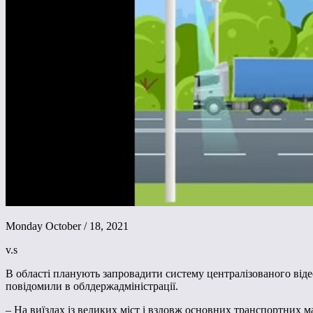
Monday October / 18, 2021
v.s
В області планують запровадити систему централізованого віде
повідомили в облдержадміністрації.
– На виїздах із великих міст і вздовж основних транспортних ма