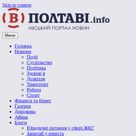
Skip to content
Меню
Vpoltave.info
Полтавський портал новин
Головна
Новини
Події
Суспільство
Політика
Здоров’я
Дозвілля
Транспорт
Робота
Спорт
Фінанси та бізнес
Галерея
Довідкова
Афіша
Блоги
Юридичні питання у сфері ЖКГ
Запитай у юриста