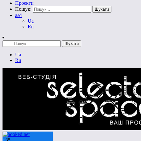
Проекти
Пошук:
asd
Ua
Ru
Ua
Ru
+
35