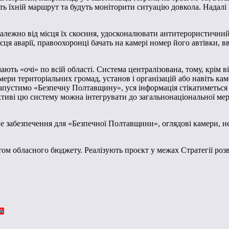
ть їхній маршрут та будуть моніторити ситуацію довкола. Надалі к
алежно від місця їх скоєння, удосконалювати антитерористичний 
 місця аварії, правоохоронці бачать на камері номер його автівки, 
ь «очі» по всій області. Система централізована, тому, крім віде
ри територіальних громад, установ і організацій або навіть камер
запустимо «Безпечну Полтавщину», уся інформація стікатиметься
ктиві цю систему можна інтегрувати до загальнонаціональної мер
не забезпечення для «Безпечної Полтавщини», оглядові камери, 
м обласного бюджету. Реалізують проєкт у межах Стратегії розв