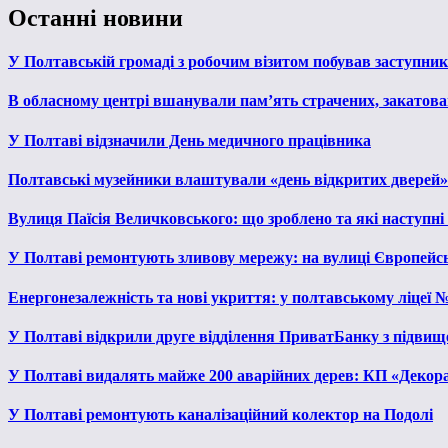
Останні новини
У Полтавській громаді з робочим візитом побував заступни
В обласному центрі вшанували пам’ять страчених, закатован
У Полтаві відзначили День медичного працівника
Полтавські музейники влаштували «день відкритих дверей»
Вулиця Паїсія Величковського: що зроблено та які наступні
У Полтаві ремонтують зливову мережу: на вулиці Європейс
Енергонезалежність та нові укриття: у полтавському ліцеї 
У Полтаві відкрили друге відділення ПриватБанку з підвищ
У Полтаві видалять майже 200 аварійних дерев: КП «Декора
У Полтаві ремонтують каналізаційний колектор на Подолі