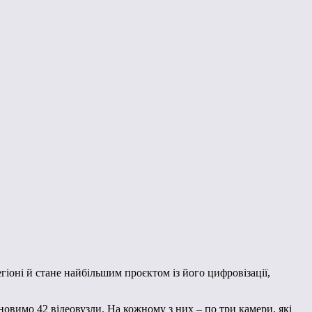
оні й стане найбільшим проєктом із його цифровізації,
ановимо 42 відеовузли. На кожному з них – по три камери, які