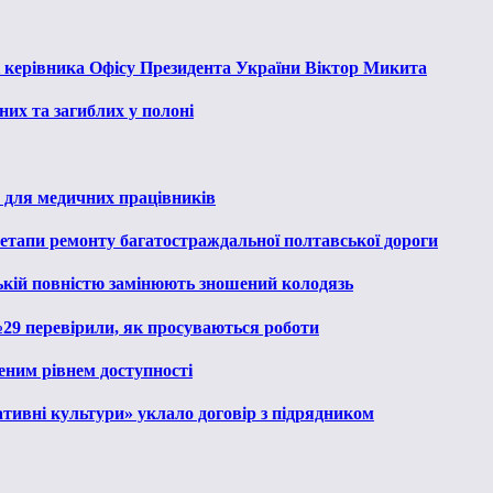
к керівника Офісу Президента України Віктор Микита
их та загиблих у полоні
 для медичних працівників
 етапи ремонту багатостраждальної полтавської дороги
ькій повністю замінюють зношений колодязь
№29 перевірили, як просуваються роботи
еним рівнем доступності
тивні культури» уклало договір з підрядником