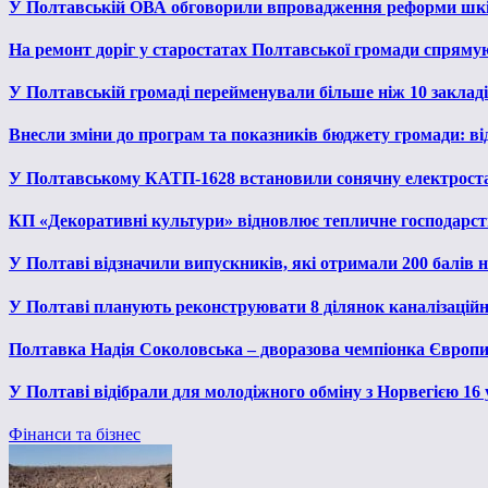
У Полтавській ОВА обговорили впровадження реформи шкі
На ремонт доріг у старостатах Полтавської громади спряму
У Полтавській громаді перейменували більше ніж 10 закладів
Внесли зміни до програм та показників бюджету громади: від
У Полтавському КАТП-1628 встановили сонячну електрост
КП «Декоративні культури» відновлює тепличне господарств
У Полтаві відзначили випускників, які отримали 200 балів
У Полтаві планують реконструювати 8 ділянок каналізаційн
Полтавка Надія Соколовська – дворазова чемпіонка Європи
У Полтаві відібрали для молодіжного обміну з Норвегією 16
Фінанси та бізнес