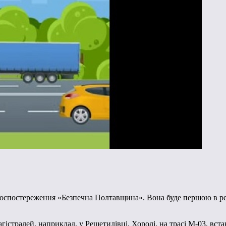
оспостереження «Безпечна Полтавщина». Вона буде першою в регі
гістралей, наприклад, у Решетилівці, Хоролі, на трасі М-03, вст