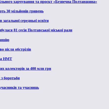
льного харчування та проєкт «Безпечна Полтавщина»
ють 30 мільйонів гривень
 загальної середньої освіти
булася 81 сесія Полтавської міської ради
анцію
о після обстрілів
 на НМТ
их колекторів за 400 млн грн
 з боротьби
 учасників та учасниць