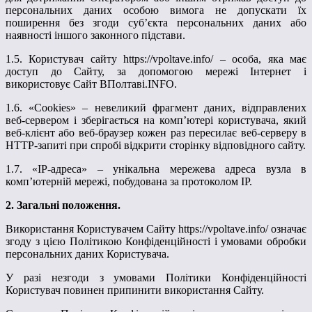
персональних даних особою вимога не допускати їх
поширення без згоди суб’єкта персональних даних або
наявності іншого законного підстави.
1.5. Користувач сайту
https
://
vpoltave
.
info
/
– особа, яка має
доступ до Сайту, за допомогою мережі Інтернет і
використовує Сайт
ВПолтаві.
INFO
.
1.6. «Cookies» – невеликий фрагмент даних, відправлених
веб-сервером і зберігається на комп’ютері користувача, який
веб-клієнт або веб-браузер кожен раз пересилає веб-серверу в
НТТР-запиті при спробі відкрити сторінку відповідного сайту.
1.7. «IP-адреса» – унікальна мережева адреса вузла в
комп’ютерній мережі, побудована за протоколом IP.
2. Загальні положення.
Використання Користувачем Сайту
https
://
vpoltave
.
info
/
означає
згоду з цією Політикою Конфіденційності і умовами обробки
персональних даних Користувача.
У разі незгоди з умовами Політики Конфіденційності
Користувач повинен припинити використання Сайту.