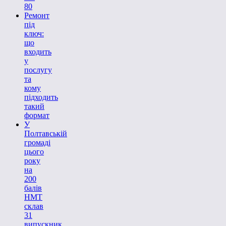
80
Ремонт
під
ключ:
що
входить
у
послугу
та
кому
підходить
такий
формат
У
Полтавській
громаді
цього
року
на
200
балів
НМТ
склав
31
випускник