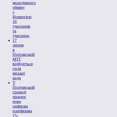
молодіжного
обміну
з
Норвегією
16
учасників
та
учасниць
17
липня
в
Полтавській
МТГ
відбудеться
сесія
міської
ради
У
Полтавській
громаді
працює
нова
цифрова
платформа
15-