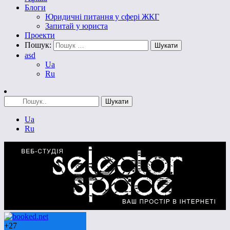
Блоги
Юридичні питання у сфері ЖКГ
Запитай у юриста
Проекти
Пошук:
asd
Ua
Ru
Ua
Ru
+
27