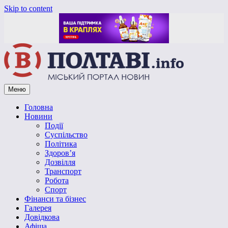
Skip to content
Меню
Vpoltave.info
Полтавський портал новин
Головна
Новини
Події
Суспільство
Політика
Здоров’я
Дозвілля
Транспорт
Робота
Спорт
Фінанси та бізнес
Галерея
Довідкова
Афіша