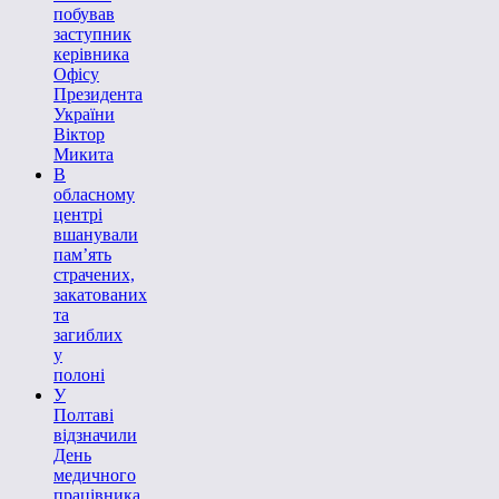
побував
заступник
керівника
Офісу
Президента
України
Віктор
Микита
В
обласному
центрі
вшанували
пам’ять
страчених,
закатованих
та
загиблих
у
полоні
У
Полтаві
відзначили
День
медичного
працівника