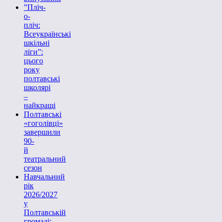
”Пліч-
о-
пліч:
Всеукраїнські
шкільні
ліги”:
цього
року
полтавські
школярі
–
найкращі
Полтавські
«гоголівці»
завершили
90-
й
театральний
сезон
Навчальний
рік
2026/2027
у
Полтавській
громаді: