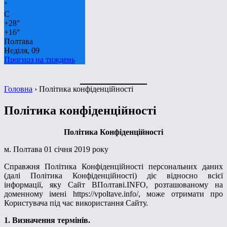
°
C
+
28°
+
16°
Полтава
Неділя, 09
Прогноз на тиждень
Головна
›
Політика конфіденційності
Політика конфіденційності
Політика Конфіденційності
м. Полтава 01 січня 2019 року
Справжня Політика Конфіденційності персональних даних
(далі Політика Конфіденційності) діє відносно всієї
інформації, яку Сайт ВПолтаві.
INFO
, розташованому на
доменному імені
https
://
vpoltave
.
info
/, може отримати про
Користувача під час використання Сайту.
1. Визначення термінів.