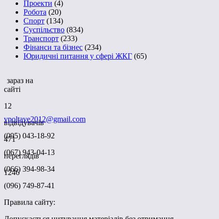
Проекти
(4)
Робота
(20)
Спорт
(134)
Суспільство
(834)
Транспорт
(233)
Фінанси та бізнес
(234)
Юридичні питання у сфері ЖКГ
(65)
зараз на
сайті
12
vpoltave2012@gmail.com
відвідувачів
(095) 043-18-92
471
(067) 943-04-13
переглядів
(066) 394-98-34
1246
(096) 749-87-41
Правила сайту:
Допускається цитування матеріалів без отримання