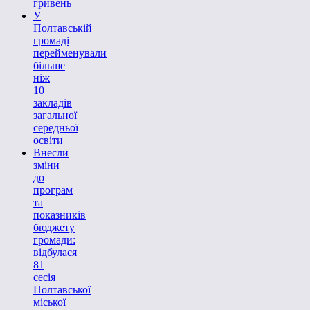
гривень
У
Полтавській
громаді
перейменували
більше
ніж
10
закладів
загальної
середньої
освіти
Внесли
зміни
до
програм
та
показників
бюджету
громади:
відбулася
81
сесія
Полтавської
міської