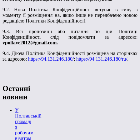
9.2. Нова Політика Конфіденційності вступає в силу з
моменту її розміщення на, якщо інше не передбачено новою
редакцією Політики Конфіденційності.
9.3. Всі пропозиції або питання по цій Політиці
Конфіденційності слід повідомляти за адресою:
vpoltave2012@gmail.com.
9.4. Діюча Політика Конфіденційності розміщена на сторінках
за адресою:
http
s
://94.131.246.180/
;
http
s
://94.131.246.180/ru/
.
Останні
новини
У
Полтавській
громаді
з
робочим
візитом