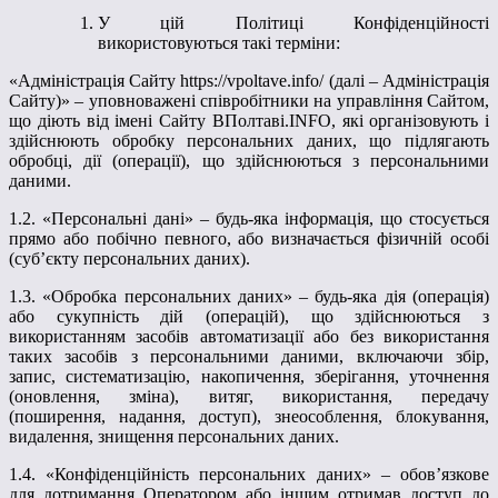
У цій Політиці Конфіденційності
використовуються такі терміни:
«Адміністрація Сайту
https
://
vpoltave
.
info
/ (далі – Адміністрація
Сайту)» – уповноважені співробітники на управління Сайтом,
що діють від імені Сайту ВПолтаві.
INFO
, які організовують і
здійснюють обробку персональних даних, що підлягають
обробці, дії (операції), що здійснюються з персональними
даними.
1.2. «Персональні дані» – будь-яка інформація, що стосується
прямо або побічно певного, або визначається фізичній особі
(суб’єкту персональних даних).
1.3. «Обробка персональних даних» – будь-яка дія (операція)
або сукупність дій (операцій), що здійснюються з
використанням засобів автоматизації або без використання
таких засобів з персональними даними, включаючи збір,
запис, систематизацію, накопичення, зберігання, уточнення
(оновлення, зміна), витяг, використання, передачу
(поширення, надання, доступ), знеособлення, блокування,
видалення, знищення персональних даних.
1.4. «Конфіденційність персональних даних» – обов’язкове
для дотримання Оператором або іншим отримав доступ до