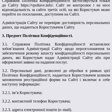
Справжня Політика Конфіденційності застосовується тільки
до Сайту
https
://
vpoltave
.
info
/
. Сайт не контролює і не несе
відповідальність за сайти третіх осіб, на які Користувач може
перейти по посиланнях, доступним на Сайті.
Адміністрація Сайту не перевіряє достовірність персональних
даних, що надаються Користувачем Сайту.
3. Предмет Політики Конфіденційності.
3.1. Справжня Політика Конфіденційності встановлює
зобов’язання Адміністрації Сайту щодо нерозголошення та
забезпечення режиму захисту конфіденційності персональних
даних, які Користувач надає Адміністрації Сайту або при
оформленні заявки на надання послуг.
3.2. Персональні дані, дозволені до обробки в рамках цієї
Політики Конфіденційності, надаються Користувачем шляхом
заповнення реєстраційної форми на Сайті і включає в себе
наступну інформацію:
3.2.1.
і
м’я
К
ористувача;
3.2.2. контактний телефон Користувача;
3.2.3.
а
дреса електронної пошти (
e
–
mail
).