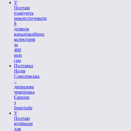
У
Полтаві
планують
реконструювати
8
ділянок
каналізаційних
колекторів
за
400
млн
грн
Полтавка
Надія
Соколовська
–
дворазова
чемпіонка
Європи
з
боротьби
У
Полтаві
відібрали
для