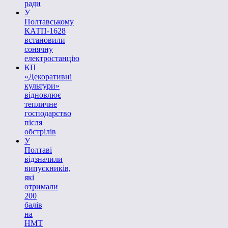
ради
У
Полтавському
КАТП-1628
встановили
сонячну
електростанцію
КП
«Декоративні
культури»
відновлює
тепличне
господарство
після
обстрілів
У
Полтаві
відзначили
випускників,
які
отримали
200
балів
на
НМТ