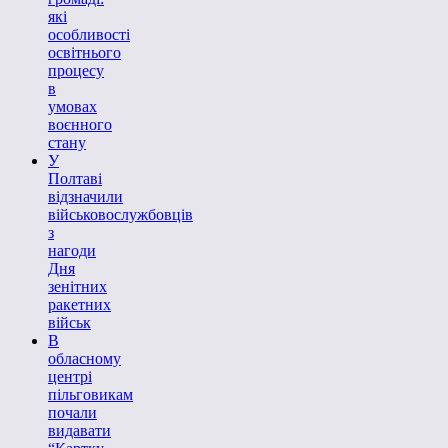
які
особливості
освітнього
процесу
в
умовах
воєнного
стану
У
Полтаві
відзначили
військовослужбовців
з
нагоди
Дня
зенітних
ракетних
військ
В
обласному
центрі
пільговикам
почали
видавати