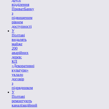
друге
відділення
ПриватБанку
з
підвищеним
рівнем
доступності
У
Полтаві
видалять
майже
200
аварійних
дерев:
КП
«Декоративні
культури»
уклало
договір
з
підрядником
У
Полтаві
ремонтують
каналізаційний