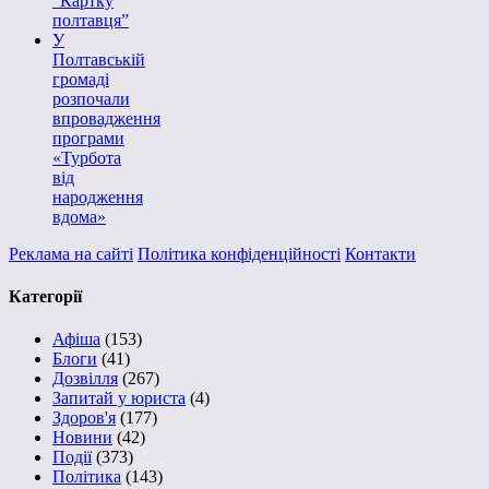
“Картку
полтавця”
У
Полтавській
громаді
розпочали
впровадження
програми
«Турбота
від
народження
вдома»
Реклама на сайті
Політика конфіденційності
Контакти
Категорії
Афіша
(153)
Блоги
(41)
Дозвілля
(267)
Запитай у юриста
(4)
Здоров'я
(177)
Новини
(42)
Події
(373)
Політика
(143)