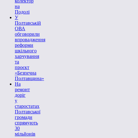
колектор
на
Подолі
У
Полтавській
ОВА
обговорили
впровадження
реформи
шкільного
харчування
та
проєкт
«Безпечна
Полтавщина»
На
ремонт
доріг
у
старостатах
Полтавської
громади
спрямують
30
мільйонів