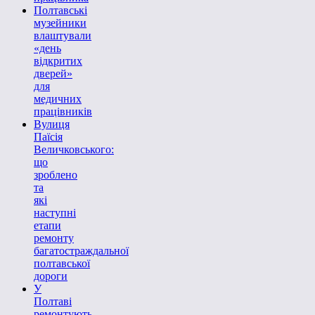
Полтавські
музейники
влаштували
«день
відкритих
дверей»
для
медичних
працівників
Вулиця
Паїсія
Величковського:
що
зроблено
та
які
наступні
етапи
ремонту
багатостраждальної
полтавської
дороги
У
Полтаві
ремонтують