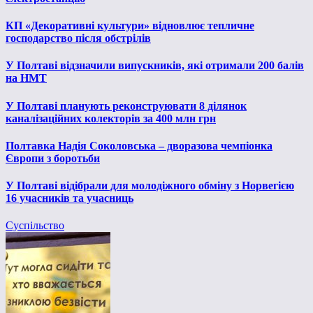
КП «Декоративні культури» відновлює тепличне
господарство після обстрілів
У Полтаві відзначили випускників, які отримали 200 балів
на НМТ
У Полтаві планують реконструювати 8 ділянок
каналізаційних колекторів за 400 млн грн
Полтавка Надія Соколовська – дворазова чемпіонка
Європи з боротьби
У Полтаві відібрали для молодіжного обміну з Норвегією
16 учасників та учасниць
Суспільство