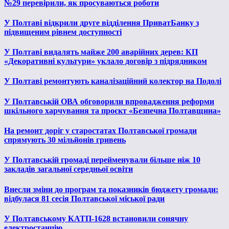
№29 перевірили, як просуваються роботи
У Полтаві відкрили друге відділення ПриватБанку з
підвищеним рівнем доступності
У Полтаві видалять майже 200 аварійних дерев: КП
«Декоративні культури» уклало договір з підрядником
У Полтаві ремонтують каналізаційний колектор на Подолі
У Полтавській ОВА обговорили впровадження реформи
шкільного харчування та проєкт «Безпечна Полтавщина»
На ремонт доріг у старостатах Полтавської громади
спрямують 30 мільйонів гривень
У Полтавській громаді перейменували більше ніж 10
закладів загальної середньої освіти
Внесли зміни до програм та показників бюджету громади:
відбулася 81 сесія Полтавської міської ради
У Полтавському КАТП-1628 встановили сонячну
електростанцію