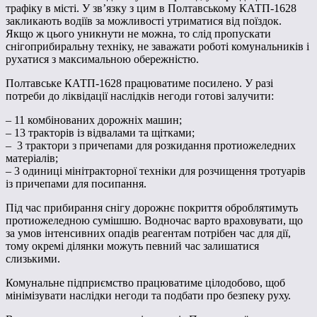
трафіку в місті. У зв’язку з цим в Полтавському КАТП-1628
закликають водіїв за можливості утриматися від поїздок.
Якщо ж цього уникнути не можна, то слід пропускати
снігоприбиральну техніку, не заважати роботі комунальників і
рухатися з максимальною обережністю.
Полтавське КАТП-1628 працюватиме посилено. У разі
потреби до ліквідації наслідків негоди готові залучити:
– 11 комбінованих дорожніх машин;
– 13 тракторів із відвалами та щітками;
– 3 трактори з причепами для розкидання протиожеледних
матеріалів;
– 3 одиниці мінітракторної техніки для розчищення тротуарів
із причепами для посипання.
Під час прибирання снігу дорожнє покриття оброблятимуть
протиожеледною сумішшю. Водночас варто враховувати, що
за умов інтенсивних опадів реагентам потрібен час для дії,
тому окремі ділянки можуть певний час залишатися
слизькими.
Комунальне підприємство працюватиме цілодобово, щоб
мінімізувати наслідки негоди та подбати про безпеку руху.