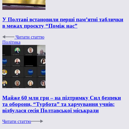
У Полтаві встановили перші пам’ятні таблички
в межах проєкту “Поміж нас”
Читати статтю
Політика
Майже 60 млн грн – на підтримку Сил безпеки
та оборони, “Турбота” та харчування учнів:
відбулася сесія Полтавської міськради
Читати статтю