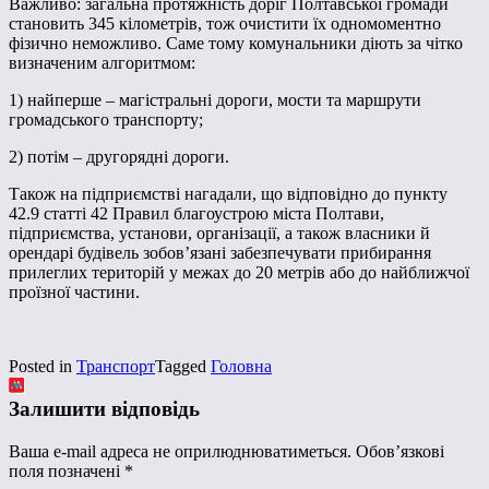
Важливо: загальна протяжність доріг Полтавської громади
становить 345 кілометрів, тож очистити їх одномоментно
фізично неможливо. Саме тому комунальники діють за чітко
визначеним алгоритмом:
1) найперше – магістральні дороги, мости та маршрути
громадського транспорту;
2) потім – другорядні дороги.
Також на підприємстві нагадали, що відповідно до пункту
42.9 статті 42 Правил благоустрою міста Полтави,
підприємства, установи, організації, а також власники й
орендарі будівель зобов’язані забезпечувати прибирання
прилеглих територій у межах до 20 метрів або до найближчої
проїзної частини.
Posted in
Транспорт
Tagged
Головна
Залишити відповідь
Ваша e-mail адреса не оприлюднюватиметься.
Обов’язкові
поля позначені
*