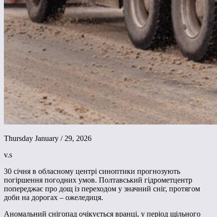
Thursday January / 29, 2026
v.s
30 січня в обласному центрі синоптики прогнозують
погіршення погодних умов. Полтавський гідрометцентр
попереджає про дощ із переходом у значний сніг, протягом
доби на дорогах – ожеледиця.
Аномальний снігопад очікується вранці, у період щільного