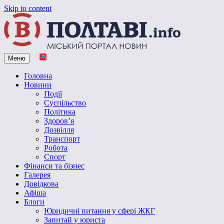
Skip to content
Меню
Vpoltave.info
Полтавський портал новин
Головна
Новини
Події
Суспільство
Політика
Здоров’я
Дозвілля
Транспорт
Робота
Спорт
Фінанси та бізнес
Галерея
Довідкова
Афіша
Блоги
Юридичні питання у сфері ЖКГ
Запитай у юриста