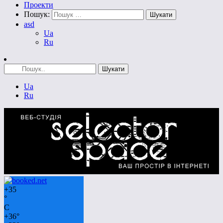
Проекти
Пошук:
asd
Ua
Ru
Ua
Ru
+
35
°
C
+
36°