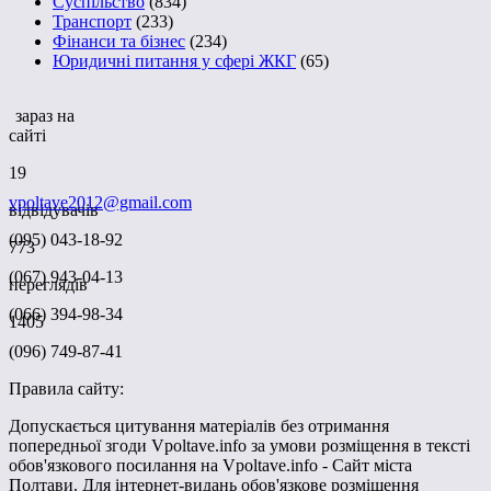
Суспільство
(834)
Транспорт
(233)
Фінанси та бізнес
(234)
Юридичні питання у сфері ЖКГ
(65)
зараз на
сайті
19
vpoltave2012@gmail.com
відвідувачів
(095) 043-18-92
773
(067) 943-04-13
переглядів
(066) 394-98-34
1405
(096) 749-87-41
Правила сайту:
Допускається цитування матеріалів без отримання
попередньої згоди Vpoltave.info за умови розміщення в тексті
обов'язкового посилання на Vpoltave.info - Сайт міста
Полтави. Для інтернет-видань обов'язкове розміщення