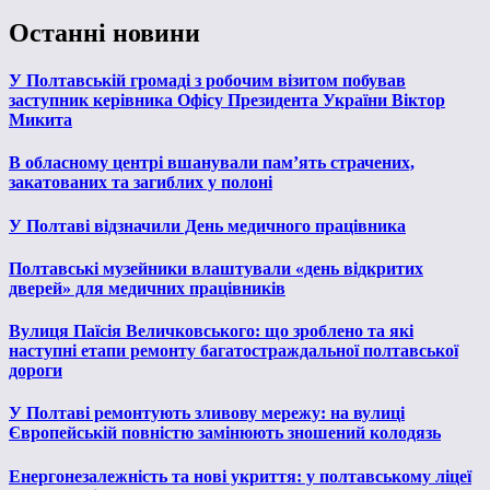
Останні новини
У Полтавській громаді з робочим візитом побував
заступник керівника Офісу Президента України Віктор
Микита
В обласному центрі вшанували пам’ять страчених,
закатованих та загиблих у полоні
У Полтаві відзначили День медичного працівника
Полтавські музейники влаштували «день відкритих
дверей» для медичних працівників
Вулиця Паїсія Величковського: що зроблено та які
наступні етапи ремонту багатостраждальної полтавської
дороги
У Полтаві ремонтують зливову мережу: на вулиці
Європейській повністю замінюють зношений колодязь
Енергонезалежність та нові укриття: у полтавському ліцеї