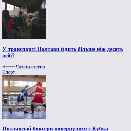
У транспорті Полтави їздить більше ніж десять
осіб?
Читати статтю
Спорт
Полтавські боксери повернулися з Кубка