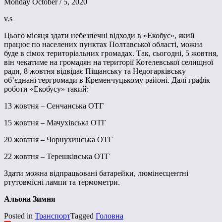
Monday October / 5, 2020
v.s
Цього місяця здати небезпечні відходи в «Екобус», який
працює по населених пунктах Полтавської області, можна
буде в сімох територіальних громадах. Так, сьогодні, 5 жовтня,
він чекатиме на громадян на території Котелевської селищної
ради, 8 жовтня відвідає Піщанську та Недогарківську
об’єднані тергромади в Кременчуцькому районі. Далі графік
роботи «Екобусу» такий:
13 жовтня – Сенчанська ОТГ
15 жовтня – Мачухівська ОТГ
20 жовтня – Чорнухинська ОТГ
22 жовтня – Терешківська ОТГ
Здати можна відпрацьовані батарейки, люмінесцентні
ртутовмісні лампи та термометри.
Альона Зимня
Posted in
Транспорт
Tagged
Головна