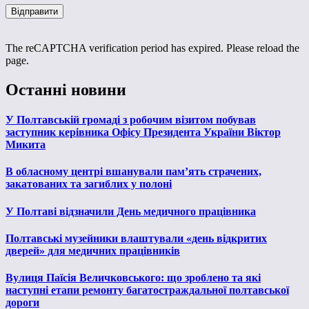
The reCAPTCHA verification period has expired. Please reload the
page.
Останні новини
У Полтавській громаді з робочим візитом побував
заступник керівника Офісу Президента України Віктор
Микита
В обласному центрі вшанували пам’ять страчених,
закатованих та загиблих у полоні
У Полтаві відзначили День медичного працівника
Полтавські музейники влаштували «день відкритих
дверей» для медичних працівників
Вулиця Паїсія Величковського: що зроблено та які
наступні етапи ремонту багатостраждальної полтавської
дороги