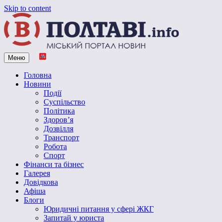
Skip to content
Меню
Vpoltave.info
Полтавський портал новин
Головна
Новини
Події
Суспільство
Політика
Здоров’я
Дозвілля
Транспорт
Робота
Спорт
Фінанси та бізнес
Галерея
Довідкова
Афіша
Блоги
Юридичні питання у сфері ЖКГ
Запитай у юриста