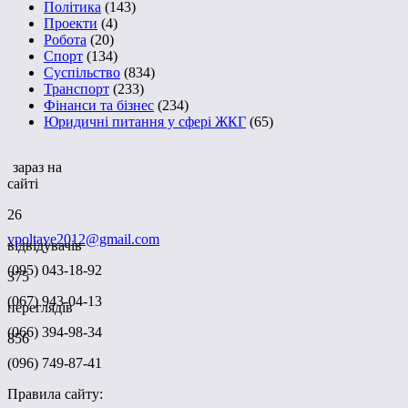
Політика
(143)
Проекти
(4)
Робота
(20)
Спорт
(134)
Суспільство
(834)
Транспорт
(233)
Фінанси та бізнес
(234)
Юридичні питання у сфері ЖКГ
(65)
зараз на
сайті
26
vpoltave2012@gmail.com
відвідувачів
(095) 043-18-92
375
(067) 943-04-13
переглядів
(066) 394-98-34
856
(096) 749-87-41
Правила сайту: