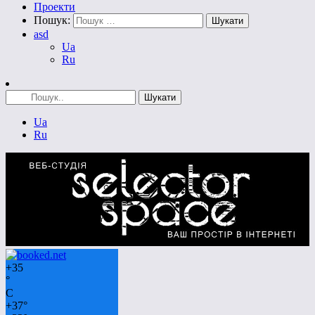
Проекти
Пошук:
asd
Ua
Ru
Ua
Ru
+
35
°
C
+
37°