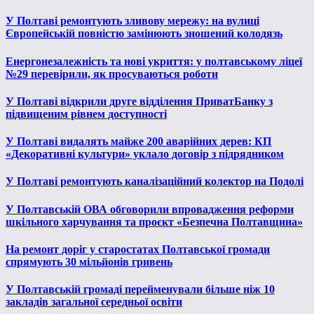
У Полтаві ремонтують зливову мережу: на вулиці
Європейській повністю замінюють зношений колодязь
Енергонезалежність та нові укриття: у полтавському ліцеї
№29 перевірили, як просуваються роботи
У Полтаві відкрили друге відділення ПриватБанку з
підвищеним рівнем доступності
У Полтаві видалять майже 200 аварійних дерев: КП
«Декоративні культури» уклало договір з підрядником
У Полтаві ремонтують каналізаційний колектор на Подолі
У Полтавській ОВА обговорили впровадження реформи
шкільного харчування та проєкт «Безпечна Полтавщина»
На ремонт доріг у старостатах Полтавської громади
спрямують 30 мільйонів гривень
У Полтавській громаді перейменували більше ніж 10
закладів загальної середньої освіти