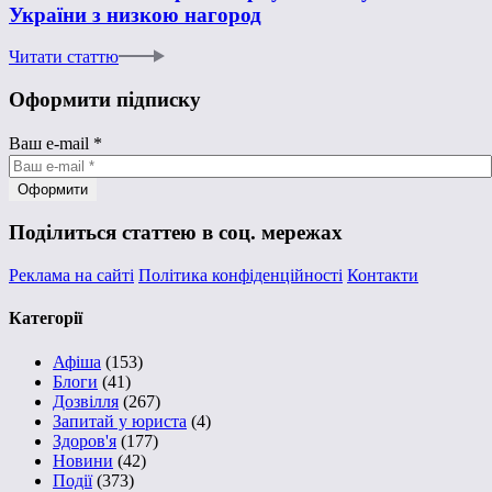
України з низкою нагород
Читати статтю
Оформити підписку
Ваш e-mail
*
Поділиться статтею в соц. мережах
Реклама на сайті
Політика конфіденційності
Контакти
Категорії
Афіша
(153)
Блоги
(41)
Дозвілля
(267)
Запитай у юриста
(4)
Здоров'я
(177)
Новини
(42)
Події
(373)