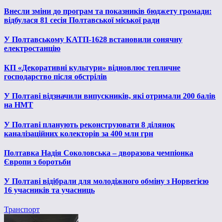
Внесли зміни до програм та показників бюджету громади:
відбулася 81 сесія Полтавської міської ради
У Полтавському КАТП-1628 встановили сонячну
електростанцію
КП «Декоративні культури» відновлює тепличне
господарство після обстрілів
У Полтаві відзначили випускників, які отримали 200 балів
на НМТ
У Полтаві планують реконструювати 8 ділянок
каналізаційних колекторів за 400 млн грн
Полтавка Надія Соколовська – дворазова чемпіонка
Європи з боротьби
У Полтаві відібрали для молодіжного обміну з Норвегією
16 учасників та учасниць
Транспорт