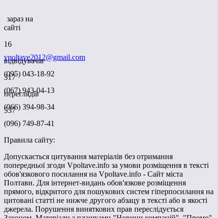
зараз на
сайті
16
vpoltave2012@gmail.com
відвідувачів
(095) 043-18-92
317
(067) 943-04-13
переглядів
(066) 394-98-34
537
(096) 749-87-41
Правила сайту:
Допускається цитування матеріалів без отримання
попередньої згоди Vpoltave.info за умови розміщення в тексті
обов'язкового посилання на Vpoltave.info - Сайт міста
Полтави. Для інтернет-видань обов'язкове розміщення
прямого, відкритого для пошукових систем гіперпосилання на
цитовані статті не нижче другого абзацу в тексті або в якості
джерела. Порушення виняткових прав переслідується
Законом. Матеріали з плашками "Новини компаній", "Промо",