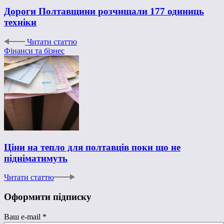
Дороги Полтавщини розчищали 177 одиниць
техніки
Читати статтю
Фінанси та бізнес
Ціни на тепло для полтавців поки що не
підніматимуть
Читати статтю
Оформити підписку
Ваш e-mail
*