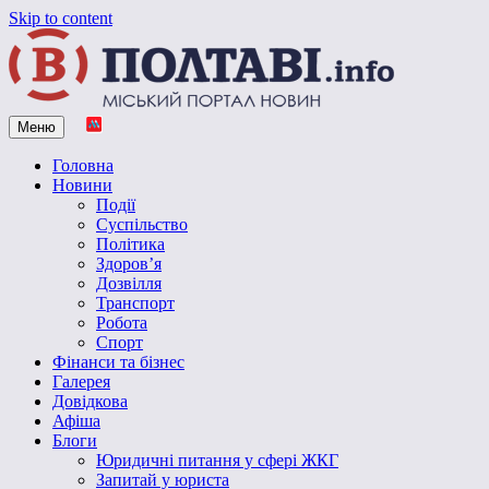
Skip to content
Меню
Vpoltave.info
Полтавський портал новин
Головна
Новини
Події
Суспільство
Політика
Здоров’я
Дозвілля
Транспорт
Робота
Спорт
Фінанси та бізнес
Галерея
Довідкова
Афіша
Блоги
Юридичні питання у сфері ЖКГ
Запитай у юриста