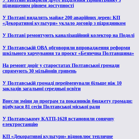
підвищеним рівнем доступності
У Полтаві видалять майже 200 аварійних дерев: КП
«Декоративні культури» уклало договір з підрядником
У Полтаві ремонтують каналізаційний колектор на Подолі
У Полтавській ОВА обговорили впровадження реформи
шкільного харчування та проєкт «Безпечна Полтавщина»
На ремонт доріг у старостатах Полтавської громади
спрямують 30 мільйонів гривень
У Полтавській громаді перейменували більше ніж 10
закладів загальної середньої освіти
Внесли зміни до програм та показників бюджету громади:
відбулася 81 сесія Полтавської міської ради
У Полтавському КАТП-1628 встановили сонячну
електростанцію
КП «Декоративні культури» відновлює тепличне