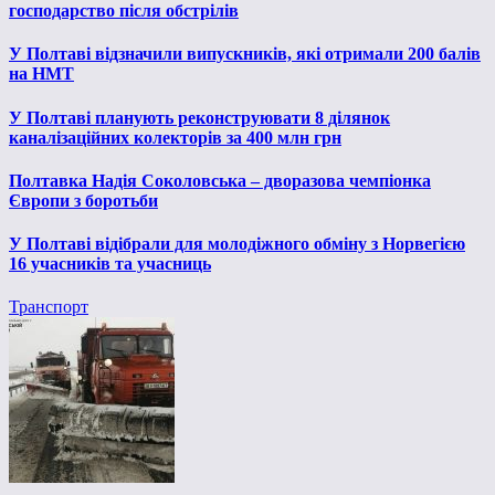
господарство після обстрілів
У Полтаві відзначили випускників, які отримали 200 балів
на НМТ
У Полтаві планують реконструювати 8 ділянок
каналізаційних колекторів за 400 млн грн
Полтавка Надія Соколовська – дворазова чемпіонка
Європи з боротьби
У Полтаві відібрали для молодіжного обміну з Норвегією
16 учасників та учасниць
Транспорт