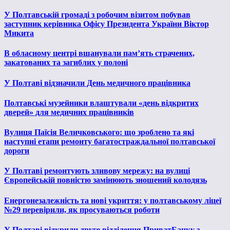
У Полтавській громаді з робочим візитом побував
заступник керівника Офісу Президента України Віктор
Микита
В обласному центрі вшанували пам’ять страчених,
закатованих та загиблих у полоні
У Полтаві відзначили День медичного працівника
Полтавські музейники влаштували «день відкритих
дверей» для медичних працівників
Вулиця Паїсія Величковського: що зроблено та які
наступні етапи ремонту багатостраждальної полтавської
дороги
У Полтаві ремонтують зливову мережу: на вулиці
Європейській повністю замінюють зношений колодязь
Енергонезалежність та нові укриття: у полтавському ліцеї
№29 перевірили, як просуваються роботи
У Полтаві відкрили друге відділення ПриватБанку з