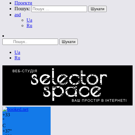
Проекти
Пошук:
asd
Ua
Ru
Ua
Ru
+
33
°
C
+
37°