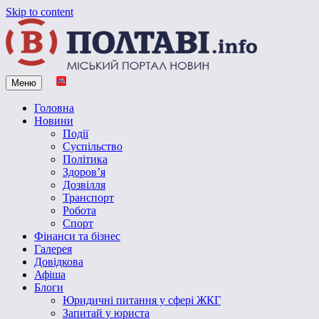
Skip to content
Меню
Vpoltave.info
Полтавський портал новин
Головна
Новини
Події
Суспільство
Політика
Здоров’я
Дозвілля
Транспорт
Робота
Спорт
Фінанси та бізнес
Галерея
Довідкова
Афіша
Блоги
Юридичні питання у сфері ЖКГ
Запитай у юриста