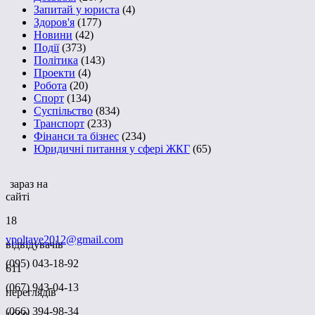
Запитай у юриста
(4)
Здоров'я
(177)
Новини
(42)
Події
(373)
Політика
(143)
Проекти
(4)
Робота
(20)
Спорт
(134)
Суспільство
(834)
Транспорт
(233)
Фінанси та бізнес
(234)
Юридичні питання у сфері ЖКГ
(65)
зараз на
сайті
18
vpoltave2012@gmail.com
відвідувачів
(095) 043-18-92
611
(067) 943-04-13
переглядів
(066) 394-98-34