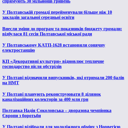
спрямують 30 мільйонів гривень
У Полтавській громаді перейменували більше ніж 10
закладів загальної середньої освіти
Внесли зміни до програм та показників бюджету громади:
відбулася 81 сесія Полтавської міської ради
У Полтавському КАТП-1628 встановили сонячну
електростанцію
КП «Декоративні культури» відновлює тепличне
господарство після обстрілів
У Полтаві відзначили випускників, які отримали 200 балів
на НМТ
У Полтаві планують реконструювати 8 ділянок
каналізаційних колекторів за 400 млн грн
Полтавка Надія Соколовська – дворазова чемпіонка
Європи з боротьби
У Полтаві відібрали для молодіжного обміну з Норвегією