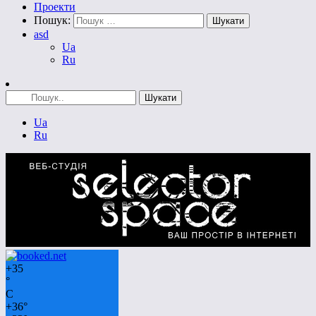
Проекти
Пошук:
asd
Ua
Ru
Ua
Ru
+
35
°
C
+
36°