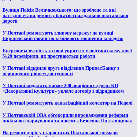
Вулиця Паїсія Величковського: що зроблено та які
наступні етапи ремонту багатостраждальної полтавської
дороги
У Полтаві ремонтують зливову мережу: на вулиці
Європейській повністю замінюють зношений колодязь
Енергонезалежність та нові укриття: у полтавському ліцеї
№29 перевірили, як просуваються роботи
У Полтаві відкрили друге відділення ПриватБанку з
підвищеним рівнем доступності
У Полтаві видалять майже 200 аварійних дерев: КП
«Декоративні культури» уклало договір з підрядником
У Полтаві ремонтують каналізаційний колектор на Подолі
У Полтавській ОВА обговорили впровадження реформи
шкільного харчування та проєкт «Безпечна Полтавщина»
На ремонт доріг у старостатах Полтавської громади