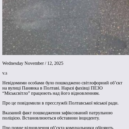
Wednesday November / 12, 2025
v.s
Невідомими особами було пошкоджено світлофорний об’єкт
на вулиці Панянка в Полтаві. Наразі фахівці ПЕЗО
“Міськсвітло” працюють над його відновленням.
Про це повідомили в пресслужбі Полтавської міської ради.
Вказаний факт пошкодження зафіксований патрульною
поліцією. Встановлюються обставини інциденту.
Про повне відновлення обʼєкта комунальники обіцяють