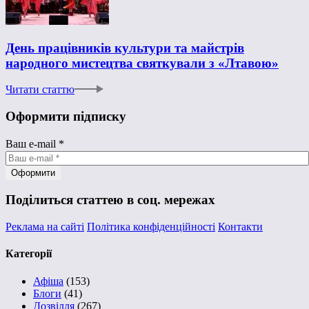
День працівників культури та майстрів
народного мистецтва святкували з «Лтавою»
Читати статтю
Оформити підписку
Ваш e-mail
*
Поділиться статтею в соц. мережах
Реклама на сайті
Політика конфіденційності
Контакти
Категорії
Афіша
(153)
Блоги
(41)
Дозвілля
(267)