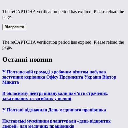
The reCAPTCHA verification period has expired. Please reload the
page.
The reCAPTCHA verification period has expired. Please reload the
page.
Останні новини
У Полтавській громаді з робочим візитом побував
заступник керівника Офісу Президента України Віктор
Микита
В обласному центрі вшанували пам’ять страчених,
закатованих та загиблих у полоні
У Полтаві відзначили День медичного працівника
Полтавські музейники влаштували «день відкритих
дверей» для медичних працівників