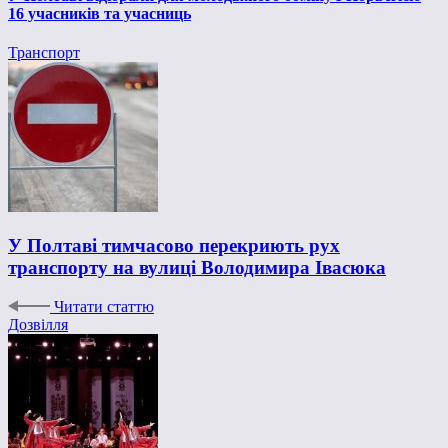
16 учасників та учасниць
Транспорт
У Полтаві тимчасово перекриють рух
транспорту на вулиці Володимира Івасюка
Читати статтю
Дозвілля