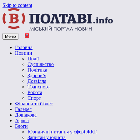
Skip to content
Меню
Vpoltave.info
Полтавський портал новин
Головна
Новини
Події
Суспільство
Політика
Здоров’я
Дозвілля
Транспорт
Робота
Спорт
Фінанси та бізнес
Галерея
Довідкова
Афіша
Блоги
Юридичні питання у сфері ЖКГ
Запитай у юриста