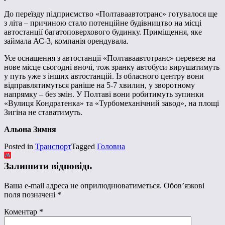
До переїзду підприємство «Полтаваавтотранс» готувалося ще
з літа – причиною стало потенційне будівництво на місці
автостанції багатоповерхового будинку. Приміщення, яке
займала АС-3, компанія орендувала.
Усе оснащення з автостанції «Полтаваавтотранс» перевезе на
нове місце сьогодні вночі, тож зранку автобуси вирушатимуть
у путь уже з інших автостанцій. Із обласного центру вони
відправлятимуться раніше на 5-7 хвилин, у зворотному
напрямку – без змін. У Полтаві вони робитимуть зупинки
«Вулиця Кондратенка» та «Турбомеханічний завод», на площі
Зигіна не ставатимуть.
Альона Зимня
Posted in
Транспорт
Tagged
Головна
Залишити відповідь
Ваша e-mail адреса не оприлюднюватиметься.
Обов’язкові
поля позначені
*
Коментар
*