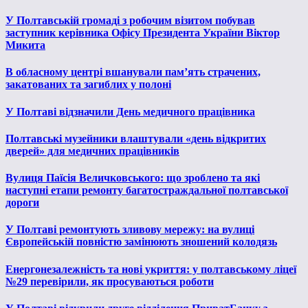
У Полтавській громаді з робочим візитом побував
заступник керівника Офісу Президента України Віктор
Микита
В обласному центрі вшанували пам’ять страчених,
закатованих та загиблих у полоні
У Полтаві відзначили День медичного працівника
Полтавські музейники влаштували «день відкритих
дверей» для медичних працівників
Вулиця Паїсія Величковського: що зроблено та які
наступні етапи ремонту багатостраждальної полтавської
дороги
У Полтаві ремонтують зливову мережу: на вулиці
Європейській повністю замінюють зношений колодязь
Енергонезалежність та нові укриття: у полтавському ліцеї
№29 перевірили, як просуваються роботи