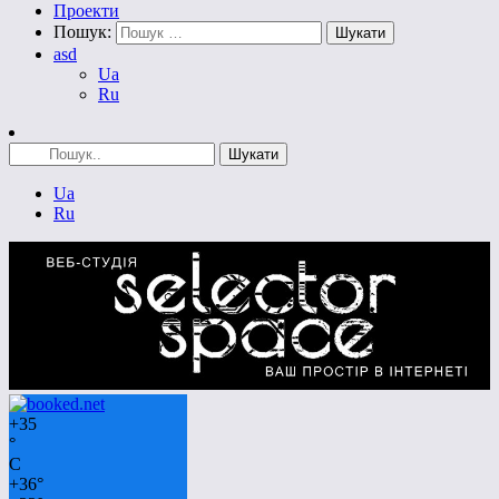
Проекти
Пошук:
asd
Ua
Ru
Ua
Ru
+
35
°
C
+
36°