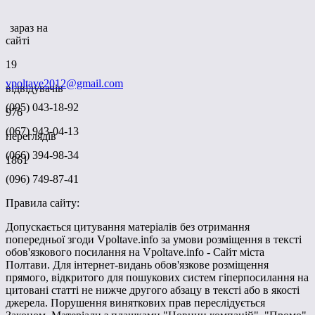
зараз на
сайті
19
vpoltave2012@gmail.com
відвідувачів
(095) 043-18-92
976
(067) 943-04-13
переглядів
(066) 394-98-34
1861
(096) 749-87-41
Правила сайту:
Допускається цитування матеріалів без отримання
попередньої згоди Vpoltave.info за умови розміщення в тексті
обов'язкового посилання на Vpoltave.info - Сайт міста
Полтави. Для інтернет-видань обов'язкове розміщення
прямого, відкритого для пошукових систем гіперпосилання на
цитовані статті не нижче другого абзацу в тексті або в якості
джерела. Порушення виняткових прав переслідується