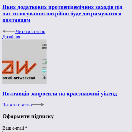
Яких додаткових протиепідемічних заходів під
час голосування потрібно буде дотримуватися
полтавцям
Читати статтю
Дозвілля
Полтавців запросили на краєзнавчий уікенд
Читати статтю
Оформити підписку
Ваш e-mail
*