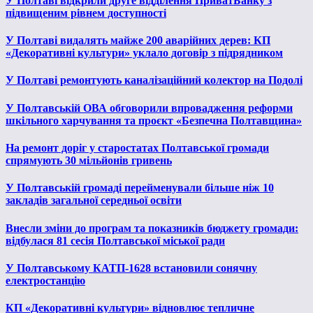
У Полтаві відкрили друге відділення ПриватБанку з
підвищеним рівнем доступності
У Полтаві видалять майже 200 аварійних дерев: КП
«Декоративні культури» уклало договір з підрядником
У Полтаві ремонтують каналізаційний колектор на Подолі
У Полтавській ОВА обговорили впровадження реформи
шкільного харчування та проєкт «Безпечна Полтавщина»
На ремонт доріг у старостатах Полтавської громади
спрямують 30 мільйонів гривень
У Полтавській громаді перейменували більше ніж 10
закладів загальної середньої освіти
Внесли зміни до програм та показників бюджету громади:
відбулася 81 сесія Полтавської міської ради
У Полтавському КАТП-1628 встановили сонячну
електростанцію
КП «Декоративні культури» відновлює тепличне