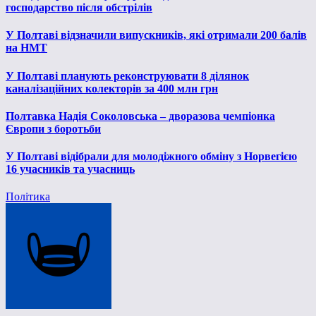
господарство після обстрілів
У Полтаві відзначили випускників, які отримали 200 балів
на НМТ
У Полтаві планують реконструювати 8 ділянок
каналізаційних колекторів за 400 млн грн
Полтавка Надія Соколовська – дворазова чемпіонка
Європи з боротьби
У Полтаві відібрали для молодіжного обміну з Норвегією
16 учасників та учасниць
Політика