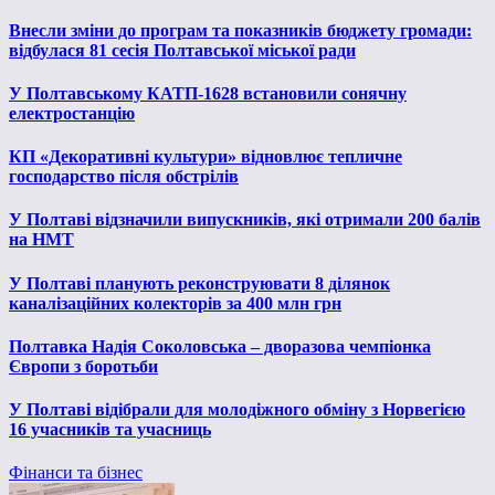
Внесли зміни до програм та показників бюджету громади:
відбулася 81 сесія Полтавської міської ради
У Полтавському КАТП-1628 встановили сонячну
електростанцію
КП «Декоративні культури» відновлює тепличне
господарство після обстрілів
У Полтаві відзначили випускників, які отримали 200 балів
на НМТ
У Полтаві планують реконструювати 8 ділянок
каналізаційних колекторів за 400 млн грн
Полтавка Надія Соколовська – дворазова чемпіонка
Європи з боротьби
У Полтаві відібрали для молодіжного обміну з Норвегією
16 учасників та учасниць
Фінанси та бізнес