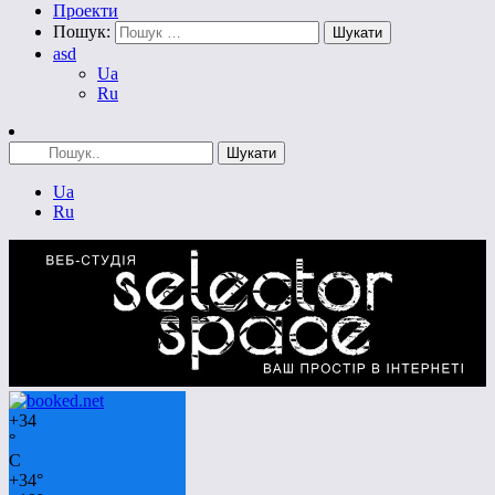
Проекти
Пошук:
asd
Ua
Ru
Ua
Ru
+
34
°
C
+
34°