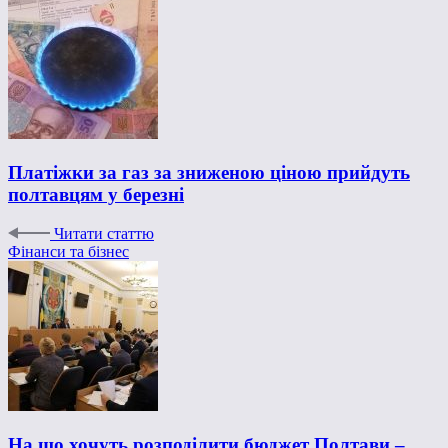
Платіжки за газ за зниженою ціною прийдуть
полтавцям у березні
Читати статтю
Фінанси та бізнес
На що хочуть розподілити бюджет Полтави –