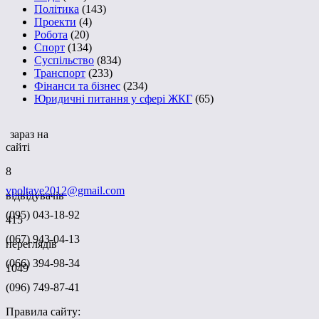
Політика
(143)
Проекти
(4)
Робота
(20)
Спорт
(134)
Суспільство
(834)
Транспорт
(233)
Фінанси та бізнес
(234)
Юридичні питання у сфері ЖКГ
(65)
зараз на
сайті
8
vpoltave2012@gmail.com
відвідувачів
(095) 043-18-92
415
(067) 943-04-13
переглядів
(066) 394-98-34
1049
(096) 749-87-41
Правила сайту: