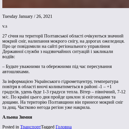
Tuesday January / 26, 2021
v.s
27 січня на території Полтавської області очікуються значний
мокрий сніг, налипання мокрого снігу, на дорогах ожеледиця.
Про це повідомили на сайті регіонального управління
Державної служби з надзвичайних ситуацій і закликали
водіїв:
– Будьте уважними та обережними під час пересування
автошляхами.
За інформацією Українського гідрометцентру, температура
повітря в області вночі коливатиметься в районі -1 – +1
градусів, удень буде 1-3 градуси тепла. Вітер – північний, 7-12
м/с. По країні цього дня пройде циклон зі снігопадами та
дощами. На територію Полтавщини він принесе мокрий сніг
та дощ. Частково негода регіон уже накрила.
Альона Зимня
Posted in
Транспорт
Tagged
Головна