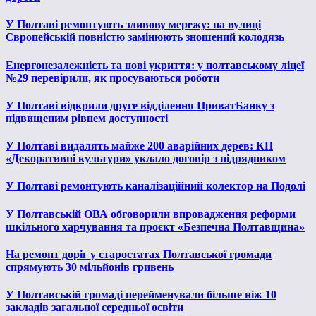
У Полтаві ремонтують зливову мережу: на вулиці
Європейській повністю замінюють зношений колодязь
Енергонезалежність та нові укриття: у полтавському ліцеї
№29 перевірили, як просуваються роботи
У Полтаві відкрили друге відділення ПриватБанку з
підвищеним рівнем доступності
У Полтаві видалять майже 200 аварійних дерев: КП
«Декоративні культури» уклало договір з підрядником
У Полтаві ремонтують каналізаційний колектор на Подолі
У Полтавській ОВА обговорили впровадження реформи
шкільного харчування та проєкт «Безпечна Полтавщина»
На ремонт доріг у старостатах Полтавської громади
спрямують 30 мільйонів гривень
У Полтавській громаді перейменували більше ніж 10
закладів загальної середньої освіти