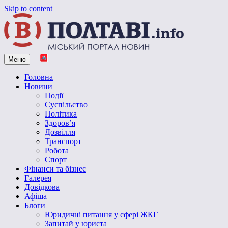
Skip to content
Меню
Vpoltave.info
Полтавський портал новин
Головна
Новини
Події
Суспільство
Політика
Здоров’я
Дозвілля
Транспорт
Робота
Спорт
Фінанси та бізнес
Галерея
Довідкова
Афіша
Блоги
Юридичні питання у сфері ЖКГ
Запитай у юриста