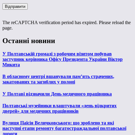
The reCAPTCHA verification period has expired. Please reload the
page.
Останні новини
У Полтавській громаді з робочим візитом побував
заступник керівника Офісу Президента України Віктор
Микита
В обласному центрі вшанували пам’ять страчених,
закатованих та загиблих у полоні
У Полтаві відзначили День медичного працівника
Полтавські музейники влаштували «день відкритих
дверей» для медичних працівників
Вулиця Паїсія Величковського: що зроблено та які
наступні етапи ремонту багатостраждальної полтавської
дороги