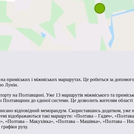
в на приміських і міжміських маршрутах. Це робиться за допомо
ро Лунін.
орту на Полтавщині. Уже 13 маршрутів міжміського та приміськ
и Полтавщини до єдиної системи. Це дозволить жителям області 
писано відповідний меморандум. Скориставшись додатком, уже н
истемі відображаються такі маршрути: «Полтава – Гадяч», «Полта
», «Полтава – Макухівка», «Полтава – Машівка», «Полтава – Ниж
 графіки руху.