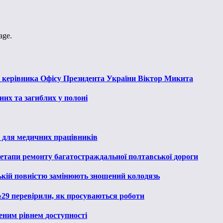
age.
к керівника Офісу Президента України Віктор Микита
их та загиблих у полоні
 для медичних працівників
 етапи ремонту багатостраждальної полтавської дороги
ькій повністю замінюють зношений колодязь
№29 перевірили, як просуваються роботи
еним рівнем доступності