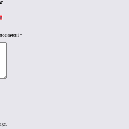
ії
 позначені
*
age.