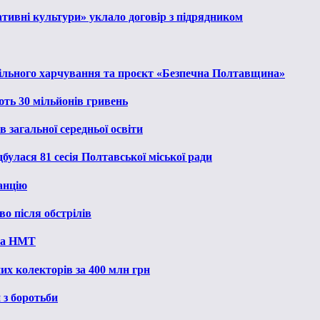
тивні культури» уклало договір з підрядником
льного харчування та проєкт «Безпечна Полтавщина»
ють 30 мільйонів гривень
 загальної середньої освіти
булася 81 сесія Полтавської міської ради
анцію
о після обстрілів
 на НМТ
их колекторів за 400 млн грн
 з боротьби