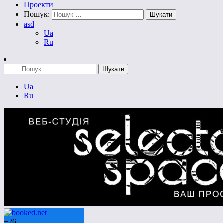
Проекти
Пошук:
asd
Ua
Ru
Ua
Ru
+
26