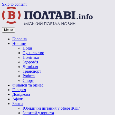
Skip to content
Меню
Vpoltave.info
Полтавський портал новин
Головна
Новини
Події
Суспільство
Політика
Здоров’я
Дозвілля
Транспорт
Робота
Спорт
Фінанси та бізнес
Галерея
Довідкова
Афіша
Блоги
Юридичні питання у сфері ЖКГ
Запитай у юриста