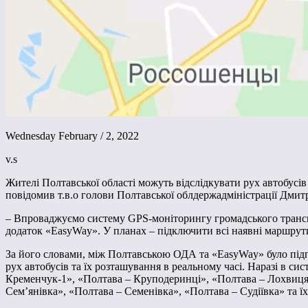
Wednesday February / 2, 2022
v.s
Жителі Полтавської області можуть відслідкувати рух автобусі
повідомив т.в.о голови Полтавської облдержадміністрації Дмит
– Впроваджуємо систему GPS-моніторингу громадського трансп
додаток «EasyWay». У планах – підключити всі наявні маршрут
За його словами, між Полтавською ОДА та «EasyWay» було під
рух автобусів та їх розташування в реальному часі. Наразі в с
Кременчук-1», «Полтава – Круподеринці», «Полтава – Лохвиця
Сем’янівка», «Полтава – Семенівка», «Полтава – Судіївка» та їх