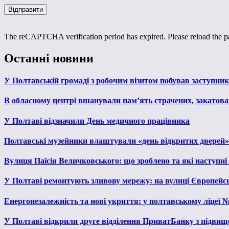
The reCAPTCHA verification period has expired. Please reload the p
Останні новини
У Полтавській громаді з робочим візитом побував заступни
В обласному центрі вшанували пам’ять страчених, закатован
У Полтаві відзначили День медичного працівника
Полтавські музейники влаштували «день відкритих дверей»
Вулиця Паїсія Величковського: що зроблено та які наступні
У Полтаві ремонтують зливову мережу: на вулиці Європейс
Енергонезалежність та нові укриття: у полтавському ліцеї 
У Полтаві відкрили друге відділення ПриватБанку з підвищ