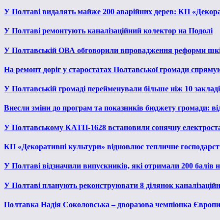
У Полтаві видалять майже 200 аварійних дерев: КП «Декора
У Полтаві ремонтують каналізаційний колектор на Подолі
У Полтавській ОВА обговорили впровадження реформи шкі
На ремонт доріг у старостатах Полтавської громади спряму
У Полтавській громаді перейменували більше ніж 10 закладів
Внесли зміни до програм та показників бюджету громади: від
У Полтавському КАТП-1628 встановили сонячну електрост
КП «Декоративні культури» відновлює тепличне господарств
У Полтаві відзначили випускників, які отримали 200 балів
У Полтаві планують реконструювати 8 ділянок каналізаційн
Полтавка Надія Соколовська – дворазова чемпіонка Європи