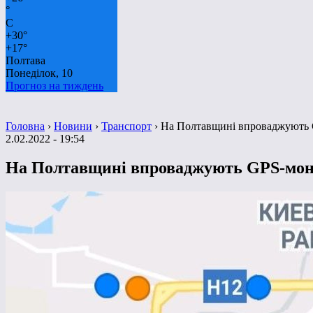
°
C
+
30°
+
17°
Полтава
Понеділок, 10
Прогноз на тиждень
Головна
›
Новини
›
Транспорт
›
На Полтавщині впроваджують 
2.02.2022 - 19:54
На Полтавщині впроваджують GPS-моні