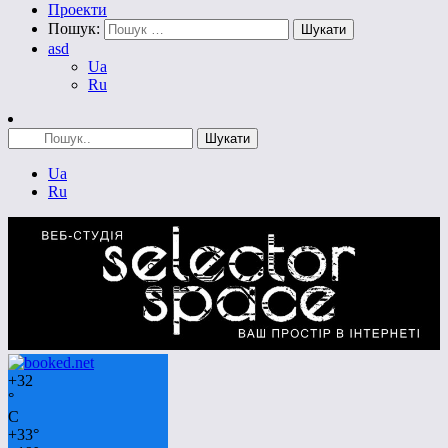
Проекти
Пошук:
asd
Ua
Ru
Ua
Ru
+
32
°
C
+
33°