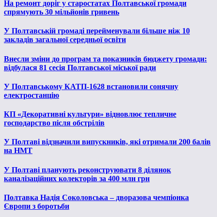
На ремонт доріг у старостатах Полтавської громади
спрямують 30 мільйонів гривень
У Полтавській громаді перейменували більше ніж 10
закладів загальної середньої освіти
Внесли зміни до програм та показників бюджету громади:
відбулася 81 сесія Полтавської міської ради
У Полтавському КАТП-1628 встановили сонячну
електростанцію
КП «Декоративні культури» відновлює тепличне
господарство після обстрілів
У Полтаві відзначили випускників, які отримали 200 балів
на НМТ
У Полтаві планують реконструювати 8 ділянок
каналізаційних колекторів за 400 млн грн
Полтавка Надія Соколовська – дворазова чемпіонка
Європи з боротьби