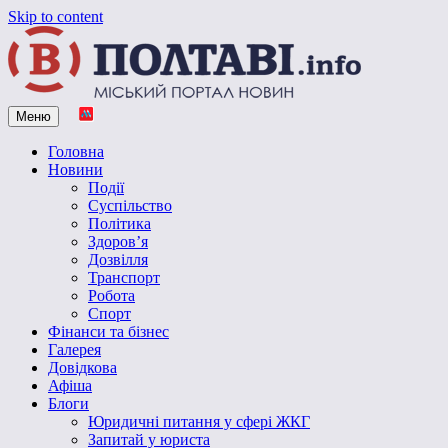
Skip to content
Меню
Vpoltave.info
Полтавський портал новин
Головна
Новини
Події
Суспільство
Політика
Здоров’я
Дозвілля
Транспорт
Робота
Спорт
Фінанси та бізнес
Галерея
Довідкова
Афіша
Блоги
Юридичні питання у сфері ЖКГ
Запитай у юриста