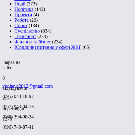
Події
(373)
Політика
(143)
Проекти
(4)
Робота
(20)
Спорт
(134)
Суспільство
(834)
Транспорт
(233)
Фінанси та бізнес
(234)
Юридичні питання у сфері ЖКГ
(65)
зараз на
сайті
8
vpoltave2012@gmail.com
відвідувачів
(095) 043-18-92
473
(067) 943-04-13
переглядів
(066) 394-98-34
1276
(096) 749-87-41