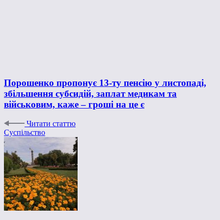
Порошенко пропонує 13-ту пенсію у листопаді,
збільшення субсидій, заплат медикам та
військовим, каже – гроші на це є
Читати статтю
Суспільство