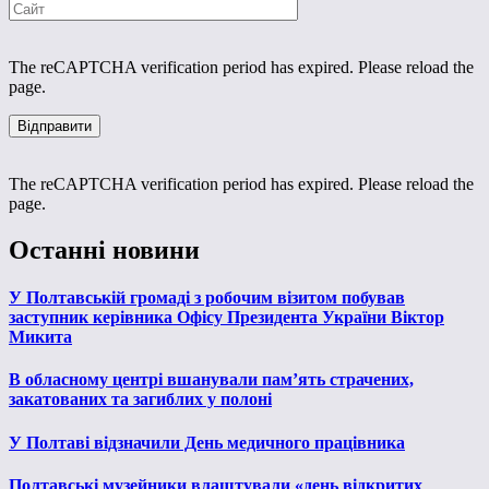
The reCAPTCHA verification period has expired. Please reload the
page.
The reCAPTCHA verification period has expired. Please reload the
page.
Останні новини
У Полтавській громаді з робочим візитом побував
заступник керівника Офісу Президента України Віктор
Микита
В обласному центрі вшанували пам’ять страчених,
закатованих та загиблих у полоні
У Полтаві відзначили День медичного працівника
Полтавські музейники влаштували «день відкритих