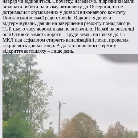
навряд чи відновиться. Спочатку, нагадаємо, підрядники мали
виконати роботи на цьому автошляху до 16 серпня, та не
дотрималися обумовлених у дозволі виконавчого комітету
Полтавської міської ради строків. Відкриття дороги
відтермінували, давши на завершення ремонту понад місяць.
Та й цього часу дорожникам не вистачило. Наразі на розвилці
біля Огнівки замість дороги – груди землі, на шляху до 1-ї
МКЛ над асфальтом стирчать каналізаційні люки, провалля
закривають дошки тощо. А до запланованого терміну
відкриття автошляху – лише день.