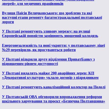
дверей» для медичних працівників
Вулиця Паїсія Величковського: що зроблено та які
наступні етапи ремонту багатостраждальної полтавської
дороги
У Полтаві ремонтують зливову мережу: на вулиці
Європейській повністю замінюють зношений колодязь
Енергонезалежність та нові укриття: у полтавському ліцеї
№29 перевірили, як просуваються роботи
У Полтаві відкрили друге відділення ПриватБанку з
підвищеним рівнем доступності
У Полтаві видалять майже 200 аварійних дерев: КП
«Декоративні культури» уклало договір з підрядником
У Полтаві ремонтують каналізаційний колектор на Подолі
У Полтавській ОВА обговорили впровадження реформи
шкільного харчування та проєкт «Безпечна Полтавщина»