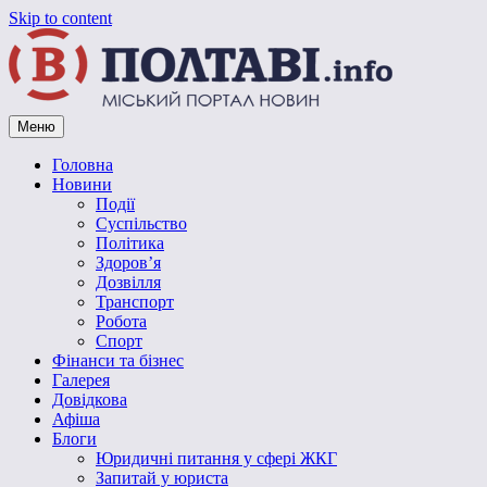
Skip to content
Меню
Vpoltave.info
Полтавський портал новин
Головна
Новини
Події
Суспільство
Політика
Здоров’я
Дозвілля
Транспорт
Робота
Спорт
Фінанси та бізнес
Галерея
Довідкова
Афіша
Блоги
Юридичні питання у сфері ЖКГ
Запитай у юриста