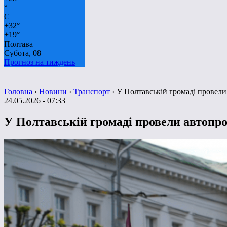
°
C
+
32°
+
19°
Полтава
Субота, 08
Прогноз на тиждень
Головна
›
Новини
›
Транспорт
›
У Полтавській громаді провели 
24.05.2026 - 07:33
У Полтавській громаді провели автопроб