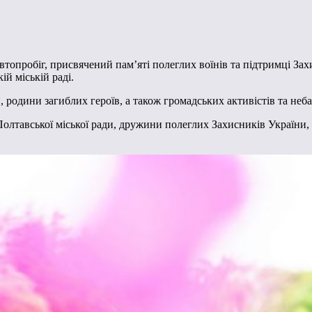
втопробіг, присвячений пам’яті полеглих воїнів та підтримці Захи
ій міській раді.
, родини загиблих героїв, а також громадських активістів та не
олтавської міської ради, дружини полеглих Захисників України, а 