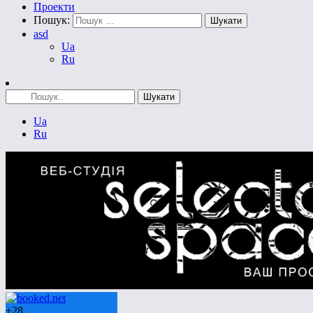
Проекти
Пошук:
asd
Ua
Ru
Ua
Ru
+
28