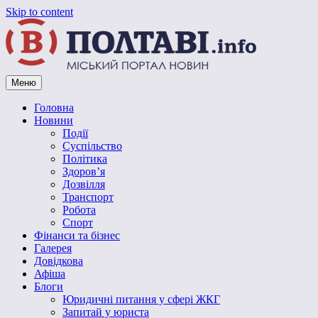
Skip to content
Меню
Vpoltave.info
Полтавський портал новин
Головна
Новини
Події
Суспільство
Політика
Здоров’я
Дозвілля
Транспорт
Робота
Спорт
Фінанси та бізнес
Галерея
Довідкова
Афіша
Блоги
Юридичні питання у сфері ЖКГ
Запитай у юриста