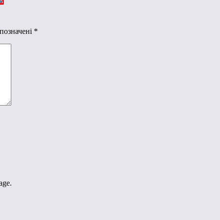
 позначені
*
age.