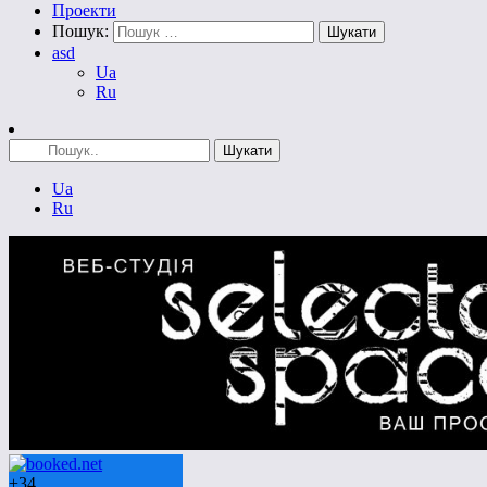
Проекти
Пошук:
asd
Ua
Ru
Ua
Ru
+
34