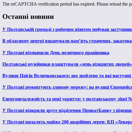
The reCAPTCHA verification period has expired. Please reload the p
Останні новини
У Полтавській громаді з робочим візитом побував заступни
В обласному центрі вшанували пам’ять страчених, закатован
У Полтаві відзначили День медичного працівника
Полтавські музейники влаштували «день відкритих дверей»
Вулиця Паїсія Величковського: що зроблено та які наступні
У Полтаві ремонтують зливову мережу: на вулиці Європейс
Енергонезалежність та нові укриття: у полтавському ліцеї 
У Полтаві відкрили друге відділення ПриватБанку з підвищ
У Полтаві видалять майже 200 аварійних дерев: КП «Декора