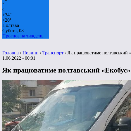
°
C
+
34°
+
20°
Полтава
Субота, 08
Прогноз на тиждень
Головна
›
Новини
›
Транспорт
›
Як працюватиме полтавський «
1.06.2022 - 00:01
Як працюватиме полтавський «Екобус» 