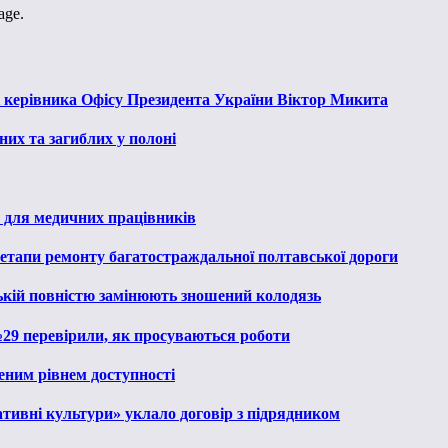
age.
к керівника Офісу Президента України Віктор Микита
их та загиблих у полоні
 для медичних працівників
 етапи ремонту багатостраждальної полтавської дороги
ькій повністю замінюють зношений колодязь
№29 перевірили, як просуваються роботи
еним рівнем доступності
тивні культури» уклало договір з підрядником