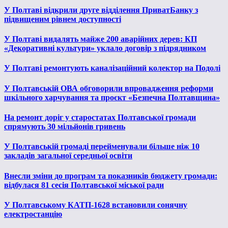
У Полтаві відкрили друге відділення ПриватБанку з
підвищеним рівнем доступності
У Полтаві видалять майже 200 аварійних дерев: КП
«Декоративні культури» уклало договір з підрядником
У Полтаві ремонтують каналізаційний колектор на Подолі
У Полтавській ОВА обговорили впровадження реформи
шкільного харчування та проєкт «Безпечна Полтавщина»
На ремонт доріг у старостатах Полтавської громади
спрямують 30 мільйонів гривень
У Полтавській громаді перейменували більше ніж 10
закладів загальної середньої освіти
Внесли зміни до програм та показників бюджету громади:
відбулася 81 сесія Полтавської міської ради
У Полтавському КАТП-1628 встановили сонячну
електростанцію