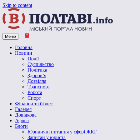
Skip to content
Меню
Vpoltave.info
Полтавський портал новин
Головна
Новини
Події
Суспільство
Політика
Здоров’я
Дозвілля
Транспорт
Робота
Спорт
Фінанси та бізнес
Галерея
Довідкова
Афіша
Блоги
Юридичні питання у сфері ЖКГ
Запитай у юриста