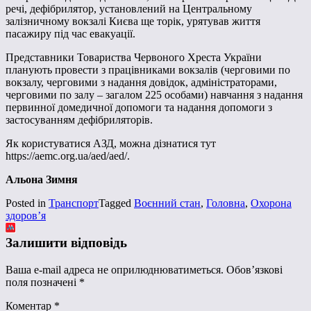
речі, дефібрилятор, установлений на Центральному
залізничному вокзалі Києва ще торік, урятував життя
пасажиру під час евакуації.
Представники Товариства Червоного Хреста України
планують провести з працівниками вокзалів (черговими по
вокзалу, черговими з надання довідок, адміністраторами,
черговими по залу – загалом 225 особами) навчання з надання
первинної домедичної допомоги та надання допомоги з
застосуванням дефібриляторів.
Як користуватися АЗД, можна дізнатися тут
https://aemc.org.ua/aed/aed/.
Альона Зимня
Posted in
Транспорт
Tagged
Воєнний стан
,
Головна
,
Охорона
здоров’я
Залишити відповідь
Ваша e-mail адреса не оприлюднюватиметься.
Обов’язкові
поля позначені
*
Коментар
*