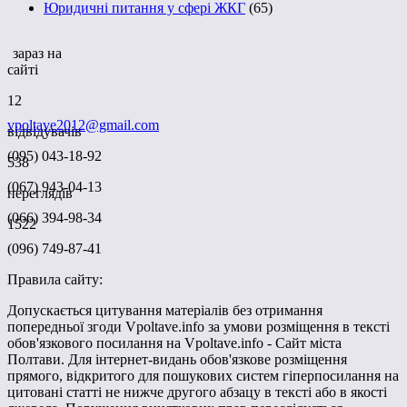
Юридичні питання у сфері ЖКГ
(65)
зараз на
сайті
12
vpoltave2012@gmail.com
відвідувачів
(095) 043-18-92
538
(067) 943-04-13
переглядів
(066) 394-98-34
1522
(096) 749-87-41
Правила сайту:
Допускається цитування матеріалів без отримання
попередньої згоди Vpoltave.info за умови розміщення в тексті
обов'язкового посилання на Vpoltave.info - Сайт міста
Полтави. Для інтернет-видань обов'язкове розміщення
прямого, відкритого для пошукових систем гіперпосилання на
цитовані статті не нижче другого абзацу в тексті або в якості