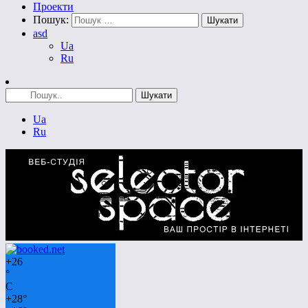
Проекти
Пошук:
asd
Ua
Ru
Ua
Ru
+
26
°
C
+
28°