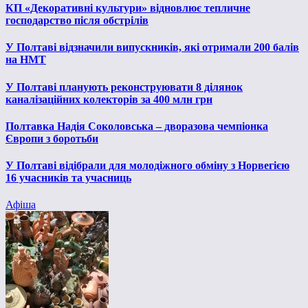
КП «Декоративні культури» відновлює тепличне
господарство після обстрілів
У Полтаві відзначили випускників, які отримали 200 балів
на НМТ
У Полтаві планують реконструювати 8 ділянок
каналізаційних колекторів за 400 млн грн
Полтавка Надія Соколовська – дворазова чемпіонка
Європи з боротьби
У Полтаві відібрали для молодіжного обміну з Норвегією
16 учасників та учасниць
Афіша