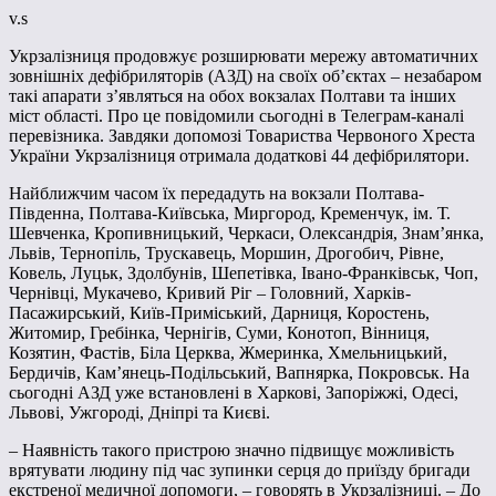
v.s
Укрзалізниця продовжує розширювати мережу автоматичних
зовнішніх дефібриляторів (АЗД) на своїх об’єктах – незабаром
такі апарати з’являться на обох вокзалах Полтави та інших
міст області. Про це повідомили сьогодні в Телеграм-каналі
перевізника. Завдяки допомозі Товариства Червоного Хреста
України Укрзалізниця отримала додаткові 44 дефібрилятори.
Найближчим часом їх передадуть на вокзали Полтава-
Південна, Полтава-Київська, Миргород, Кременчук, ім. Т.
Шевченка, Кропивницький, Черкаси, Олександрія, Знам’янка,
Львів, Тернопіль, Трускавець, Моршин, Дрогобич, Рівне,
Ковель, Луцьк, Здолбунів, Шепетівка, Івано-Франківськ, Чоп,
Чернівці, Мукачево, Кривий Ріг – Головний, Харків-
Пасажирський, Київ-Приміський, Дарниця, Коростень,
Житомир, Гребінка, Чернігів, Суми, Конотоп, Вінниця,
Козятин, Фастів, Біла Церква, Жмеринка, Хмельницький,
Бердичів, Кам’янець-Подільський, Вапнярка, Покровськ. На
сьогодні АЗД уже встановлені в Харкові, Запоріжжі, Одесі,
Львові, Ужгороді, Дніпрі та Києві.
– Наявність такого пристрою значно підвищує можливість
врятувати людину під час зупинки серця до приїзду бригади
екстреної медичної допомоги, – говорять в Укрзалізниці. – До