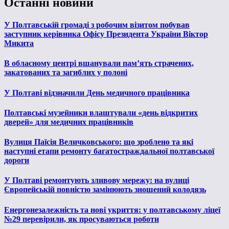
Останні новини
У Полтавській громаді з робочим візитом побував
заступник керівника Офісу Президента України Віктор
Микита
В обласному центрі вшанували пам’ять страчених,
закатованих та загиблих у полоні
У Полтаві відзначили День медичного працівника
Полтавські музейники влаштували «день відкритих
дверей» для медичних працівників
Вулиця Паїсія Величковського: що зроблено та які
наступні етапи ремонту багатостраждальної полтавської
дороги
У Полтаві ремонтують зливову мережу: на вулиці
Європейській повністю замінюють зношений колодязь
Енергонезалежність та нові укриття: у полтавському ліцеї
№29 перевірили, як просуваються роботи