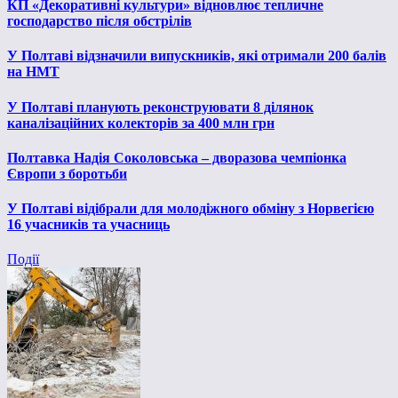
КП «Декоративні культури» відновлює тепличне
господарство після обстрілів
У Полтаві відзначили випускників, які отримали 200 балів
на НМТ
У Полтаві планують реконструювати 8 ділянок
каналізаційних колекторів за 400 млн грн
Полтавка Надія Соколовська – дворазова чемпіонка
Європи з боротьби
У Полтаві відібрали для молодіжного обміну з Норвегією
16 учасників та учасниць
Події