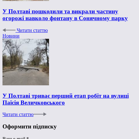
У Полтаві пошкодили та викрали частину
огорожі навколо фонтану в Сонячному парку
Читати статтю
Новини
У Полтаві триває перший етап робіт на вулиці
Паїсія Величковського
Читати статтю
Оформити підписку
Ваш e-mail
*