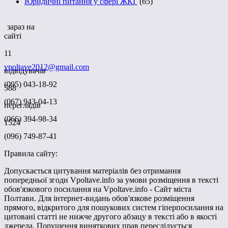
Юридичні питання у сфері ЖКГ
(65)
зараз на
сайті
11
vpoltave2012@gmail.com
відвідувачів
(095) 043-18-92
588
(067) 943-04-13
переглядів
(066) 394-98-34
1524
(096) 749-87-41
Правила сайту:
Допускається цитування матеріалів без отримання
попередньої згоди Vpoltave.info за умови розміщення в тексті
обов'язкового посилання на Vpoltave.info - Сайт міста
Полтави. Для інтернет-видань обов'язкове розміщення
прямого, відкритого для пошукових систем гіперпосилання на
цитовані статті не нижче другого абзацу в тексті або в якості
джерела. Порушення виняткових прав переслідується