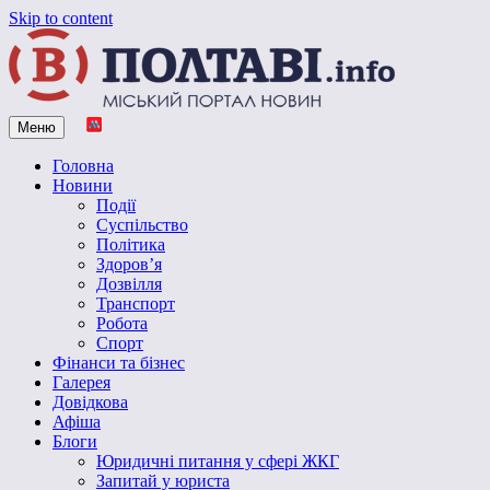
Skip to content
Меню
Vpoltave.info
Полтавський портал новин
Головна
Новини
Події
Суспільство
Політика
Здоров’я
Дозвілля
Транспорт
Робота
Спорт
Фінанси та бізнес
Галерея
Довідкова
Афіша
Блоги
Юридичні питання у сфері ЖКГ
Запитай у юриста