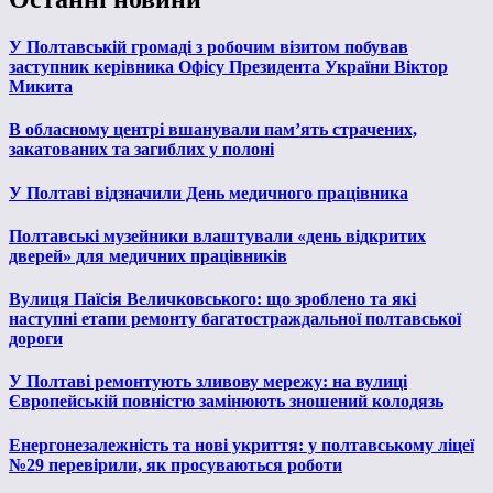
У Полтавській громаді з робочим візитом побував
заступник керівника Офісу Президента України Віктор
Микита
В обласному центрі вшанували пам’ять страчених,
закатованих та загиблих у полоні
У Полтаві відзначили День медичного працівника
Полтавські музейники влаштували «день відкритих
дверей» для медичних працівників
Вулиця Паїсія Величковського: що зроблено та які
наступні етапи ремонту багатостраждальної полтавської
дороги
У Полтаві ремонтують зливову мережу: на вулиці
Європейській повністю замінюють зношений колодязь
Енергонезалежність та нові укриття: у полтавському ліцеї
№29 перевірили, як просуваються роботи