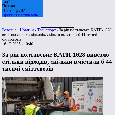
+
22°
Полтава
П’ятниця, 07
Прогноз на тиждень
Головна
›
Новини
›
Транспорт
›
За рік полтавське КАТП-1628
вивезло стільки відходів, скільки вмістили б 44 тисячі
сміттєвозів
16.12.2025 - 10:40
За рік полтавське КАТП-1628 вивезло
стільки відходів, скільки вмістили б 44
тисячі сміттєвозів