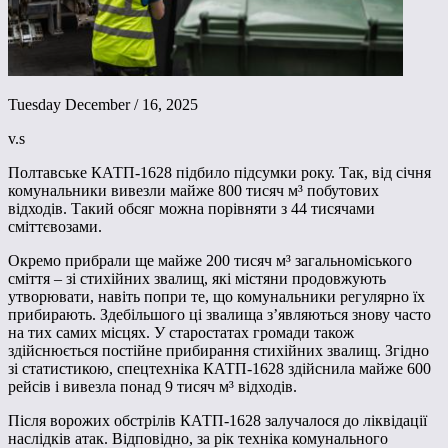
Tuesday December / 16, 2025
v.s
Полтавське КАТП-1628 підбило підсумки року. Так, від січня
комунальники вивезли майже 800 тисяч м³ побутових
відходів. Такий обсяг можна порівняти з 44 тисячами
сміттєвозами.
Окремо прибрали ще майже 200 тисяч м³ загальноміського
сміття – зі стихійних звалищ, які містяни продовжують
утворювати, навіть попри те, що комунальники регулярно їх
прибирають. Здебільшого ці звалища з’являються знову часто
на тих самих місцях. У старостатах громади також
здійснюється постійне прибирання стихійних звалищ. Згідно
зі статистикою, спецтехніка КАТП-1628 здійснила майже 600
рейсів і вивезла понад 9 тисяч м³ відходів.
Після ворожих обстрілів КАТП-1628 залучалося до ліквідації
наслідків атак. Відповідно, за рік техніка комунального