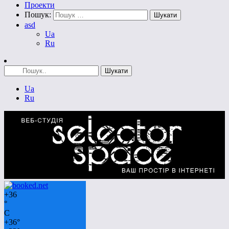
Проекти
Пошук:
asd
Ua
Ru
Ua
Ru
+
36
°
C
+
36°