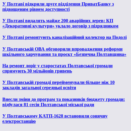
У Полтаві відкрили друге відділення ПриватБанку з
підвищеним рівнем доступності
У Полтаві видалять майже 200 аварійних дерев: КП
«Декоративні культури» уклало договір з підрядником
У Полтаві ремонтують каналізаційний колектор на Подолі
У Полтавській ОВА обговорили впровадження реформи
шкільного харчування та проєкт «Безпечна Полтавщина»
На ремонт доріг у старостатах Полтавської громади
спрямують 30 мільйонів гривень
У Полтавській громаді перейменували більше ніж 10
закладів загальної середньої освіти
Внесли зміни до програм та показників бюджету громади:
відбулася 81 сесія Полтавської міської ради
У Полтавському КАТП-1628 встановили сонячну
електростанцію