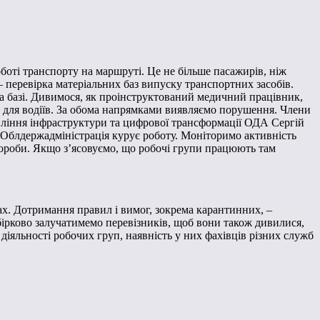
боті транспорту на маршруті. Це не більше пасажирів, ніж
 перевірка матеріальних баз випуску транспортних засобів.
на базі. Дивимося, як проінструктований медичний працівник,
в для водіїв. За обома напрямками виявляємо порушення. Члени
авління інфраструктури та цифрової трансформації ОДА Сергій
 Облдержадміністрація курує роботу. Моніторимо активність
хвороби. Якщо з’ясовуємо, що робочі групи працюють там
х. Дотримання правил і вимог, зокрема карантинних, –
ибірково залучатимемо перевізників, щоб вони також дивилися,
 діяльності робочих груп, наявність у них фахівців різних служб