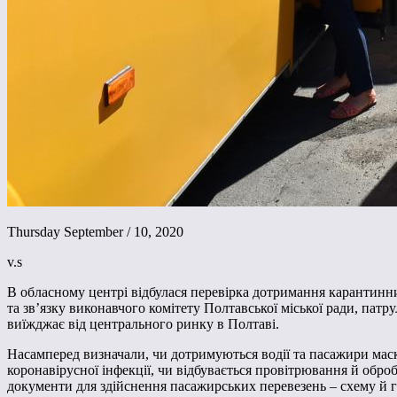
Thursday September / 10, 2020
v.s
В обласному центрі відбулася перевірка дотримання карантинни
та зв’язку виконавчого комітету Полтавської міської ради, па
виїжджає від центрального ринку в Полтаві.
Насамперед визначали, чи дотримуються водії та пасажири маск
коронавірусної інфекції, чи відбувається провітрювання й обр
документи для здійснення пасажирських перевезень – схему й гр