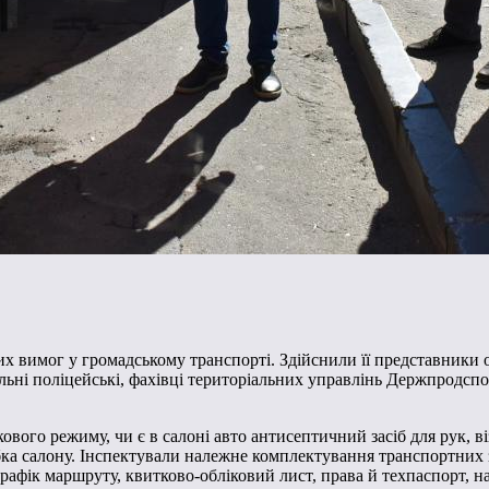
х вимог у громадському транспорті. Здійснили її представники о
трульні поліцейські, фахівці територіальних управлінь Держпрод
ового режиму, чи є в салоні авто антисептичний засіб для рук,
обка салону. Інспектували належне комплектування транспортних
афік маршруту, квитково-обліковий лист, права й техпаспорт, на