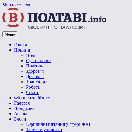
Skip to content
Меню
Vpoltave.info
Полтавський портал новин
Головна
Новини
Події
Суспільство
Політика
Здоров’я
Дозвілля
Транспорт
Робота
Спорт
Фінанси та бізнес
Галерея
Довідкова
Афіша
Блоги
Юридичні питання у сфері ЖКГ
Запитай у юриста