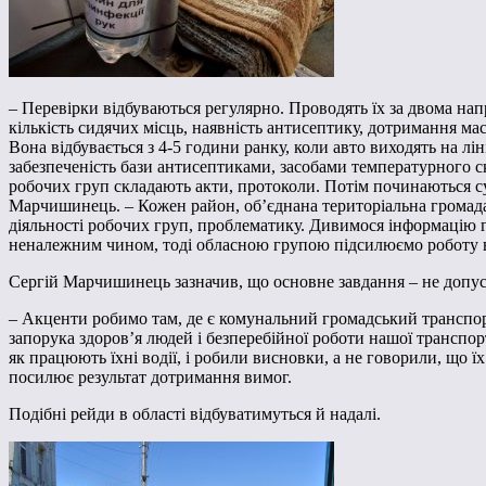
– Перевірки відбуваються регулярно. Проводять їх за двома на
кількість сидячих місць, наявність антисептику, дотримання м
Вона відбувається з 4-5 години ранку, коли авто виходять на л
забезпеченість бази антисептиками, засобами температурного 
робочих груп складають акти, протоколи. Потім починаються с
Марчишинець. – Кожен район, об’єднана територіальна громада
діяльності робочих груп, проблематику. Дивимося інформацію г
неналежним чином, тоді обласною групою підсилюємо роботу в
Сергій Марчишинець зазначив, що основне завдання – не допус
– Акценти робимо там, де є комунальний громадський транспор
запорука здоров’я людей і безперебійної роботи нашої транспор
як працюють їхні водії, і робили висновки, а не говорили, що ї
посилює результат дотримання вимог.
Подібні рейди в області відбуватимуться й надалі.