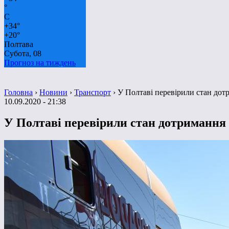
°
C
+
34°
+
20°
Полтава
Субота, 08
Прогноз на тиждень
Головна
›
Новини
›
Транспорт
›
У Полтаві перевірили стан дот
10.09.2020 - 21:38
У Полтаві перевірили стан дотримання