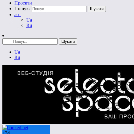
Проекти
Пошук:
asd
Ua
Ru
Ua
Ru
+
34