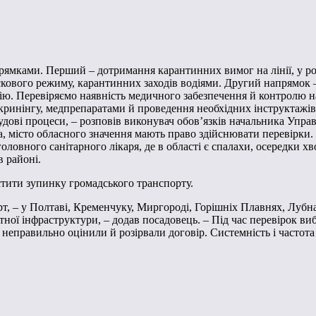
прямками. Перший – дотримання карантинних вимог на лінії, у ро
аскового режиму, карантинних заходів водіями. Другий напрямок –
інію. Перевіряємо наявність медичного забезпечення й контролю 
скринінгу, медпрепаратами й проведення необхідних інструктажі
удові процеси, – розповів виконувач обов’язків начальника Упр
, місто обласного значення мають право здійснювати перевірки.
оловного санітарного лікаря, де в області є спалахи, осередки 
 районі.
тити зупинку громадського транспорту.
т, – у Полтаві, Кременчуку, Миргороді, Горішніх Плавнях, Лубна
тної інфраструктури, – додав посадовець. – Під час перевірок в
х неправильно оцінили й розірвали договір. Системність і частота