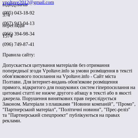
vpoltave2012@gmail.com
відвідувачів
(095) 043-18-92
374
(067) 943-04-13
переглядів
(066) 394-98-34
1574
(096) 749-87-41
Правила сайту:
Допускається цитування матеріалів без отримання
попередньої згоди Vpoltave.info за умови розміщення в тексті
обов'язкового посилання на Vpoltave.info - Сайт міста
Полтави. Для інтернет-видань обов'язкове розміщення
прямого, відкритого для пошукових систем гіперпосилання на
цитовані статті не нижче другого абзацу в тексті або в якості
джерела. Порушення виняткових прав переслідується
Законом. Матеріали з плашками "Новини компаній", "Промо",
"Партнерський матеріал", "Політичні новини", "Прес-реліз"
та "Партнерський спецпроект" публікуються на правах
реклами.