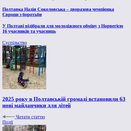
Полтавка Надія Соколовська – дворазова чемпіонка
Європи з боротьби
У Полтаві відібрали для молодіжного обміну з Норвегією
16 учасників та учасниць
Суспільство
2025 року в Полтавській громаді встановили 63
нові майданчики для дітей
Читати статтю
Події