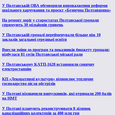
У Полтавській ОВА обговорили впровадження реформи
шкільного харчування та проєкт «Безпечна Полтавщина»
На ремонт доріг у старостатах Полтавської громади
спрямують 30 мільйонів гривень
У Полтавській громаді перейменували більше ніж 10
закладів загальної середньої освіти
Внесли зміни до програм та показників бюджету громади:
відбулася 81 сесія Полтавської міської ради
У Полтавському КАТП-1628 встановили сонячну
електростанцію
КП «Декоративні культури» відновлює тепличне
господарство після обстрілів
У Полтаві відзначили випускників, які отримали 200 балів
на НМТ
У Полтаві планують реконструювати 8 ділянок
каналізаційних колекторів за 400 млн грн