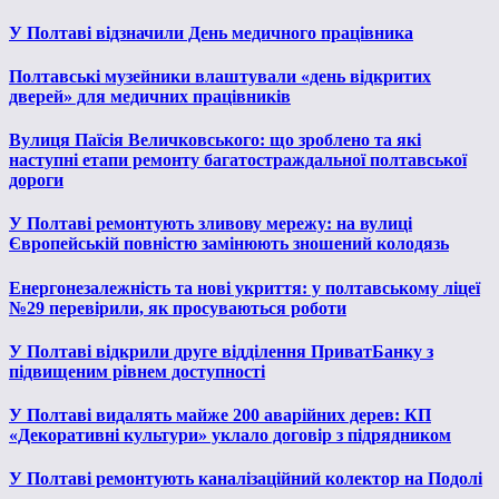
У Полтаві відзначили День медичного працівника
Полтавські музейники влаштували «день відкритих
дверей» для медичних працівників
Вулиця Паїсія Величковського: що зроблено та які
наступні етапи ремонту багатостраждальної полтавської
дороги
У Полтаві ремонтують зливову мережу: на вулиці
Європейській повністю замінюють зношений колодязь
Енергонезалежність та нові укриття: у полтавському ліцеї
№29 перевірили, як просуваються роботи
У Полтаві відкрили друге відділення ПриватБанку з
підвищеним рівнем доступності
У Полтаві видалять майже 200 аварійних дерев: КП
«Декоративні культури» уклало договір з підрядником
У Полтаві ремонтують каналізаційний колектор на Подолі