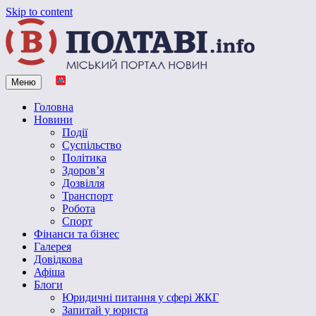
Skip to content
Меню
Vpoltave.info
Полтавський портал новин
Головна
Новини
Події
Суспільство
Політика
Здоров’я
Дозвілля
Транспорт
Робота
Спорт
Фінанси та бізнес
Галерея
Довідкова
Афіша
Блоги
Юридичні питання у сфері ЖКГ
Запитай у юриста