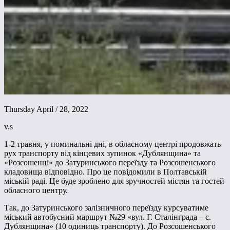
Thursday April / 28, 2022
v.s
1-2 травня, у поминальні дні, в обласному центрі продовжать
рух транспорту від кінцевих зупинок «Дублянщина» та
«Розсошенці» до Затуринського переїзду та Розсошенського
кладовища відповідно. Про це повідомили в Полтавській
міській раді. Це буде зроблено для зручностей містян та гостей
обласного центру.
Так, до Затуринського залізничного переїзду курсуватиме
міський автобусний маршрут №29 «вул. Г. Сталінграда – с.
Дублянщина» (10 одиниць транспорту). До Розсошенського