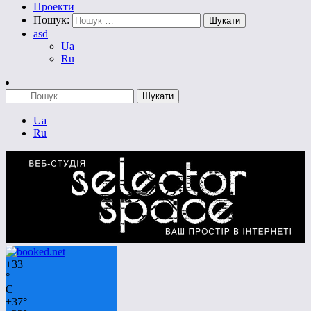
Проекти
Пошук:
asd
Ua
Ru
Ua
Ru
+
33
°
C
+
37°