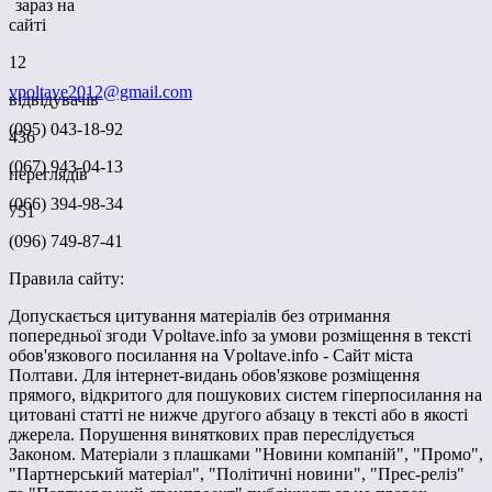
зараз на
сайті
12
vpoltave2012@gmail.com
відвідувачів
(095) 043-18-92
436
(067) 943-04-13
переглядів
(066) 394-98-34
751
(096) 749-87-41
Правила сайту:
Допускається цитування матеріалів без отримання
попередньої згоди Vpoltave.info за умови розміщення в тексті
обов'язкового посилання на Vpoltave.info - Сайт міста
Полтави. Для інтернет-видань обов'язкове розміщення
прямого, відкритого для пошукових систем гіперпосилання на
цитовані статті не нижче другого абзацу в тексті або в якості
джерела. Порушення виняткових прав переслідується
Законом. Матеріали з плашками "Новини компаній", "Промо",
"Партнерський матеріал", "Політичні новини", "Прес-реліз"