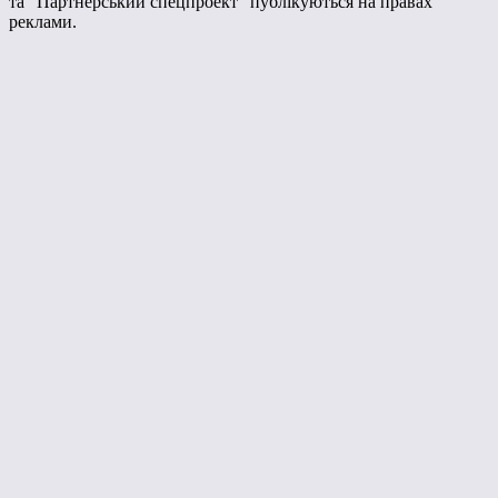
та "Партнерський спецпроект" публікуються на правах
реклами.