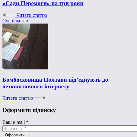
«Сади Перемоги» на три роки
Читати статтю
Суспільство
Бомбосховища Полтави під’єднують до
безкоштовного інтернету
Читати статтю
Оформити підписку
Ваш e-mail
*