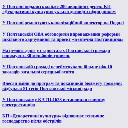
У Полтаві видалять майже 200 аварійних дерев: КП
«Декоративні культури» уклало договір з підрядником
У Полтаві ремонтують каналізаційний колектор на Подолі
У Полтавській ОВА обговорили впровадження реформи
шкільного харчування та проєкт «Безпечна Полтавщина»
На ремонт доріг у старостатах Полтавської громади
спрямують 30 мільйонів гривень
У Полтавській громаді перейменували більше ніж 10
закладів загальної середньої освіти
Внесли зміни до програм та показників бюджету громади:
відбулася 81 сесія Полтавської міської ради
У Полтавському КАТП-1628 встановили сонячну
електростанцію
КП «Декоративні культури» відновлює тепличне
господарство після обстрілів