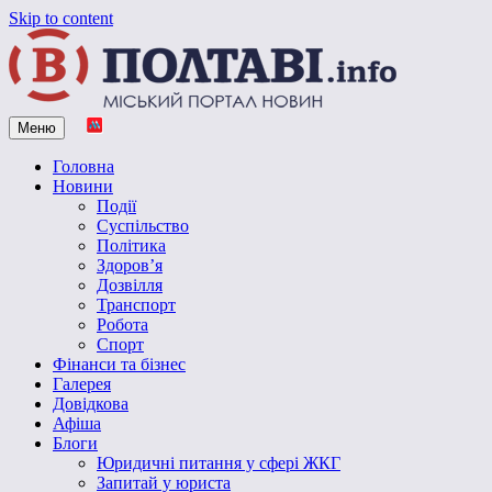
Skip to content
Меню
Vpoltave.info
Полтавський портал новин
Головна
Новини
Події
Суспільство
Політика
Здоров’я
Дозвілля
Транспорт
Робота
Спорт
Фінанси та бізнес
Галерея
Довідкова
Афіша
Блоги
Юридичні питання у сфері ЖКГ
Запитай у юриста