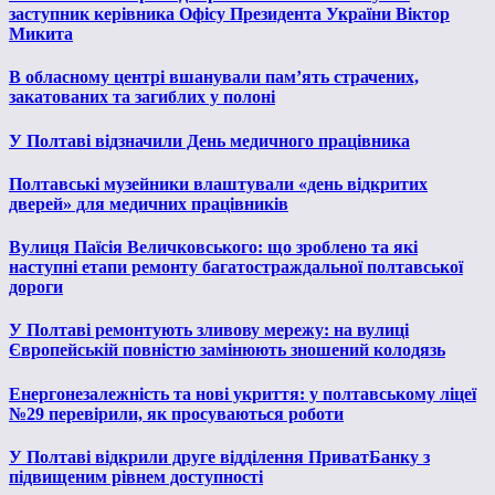
заступник керівника Офісу Президента України Віктор
Микита
В обласному центрі вшанували пам’ять страчених,
закатованих та загиблих у полоні
У Полтаві відзначили День медичного працівника
Полтавські музейники влаштували «день відкритих
дверей» для медичних працівників
Вулиця Паїсія Величковського: що зроблено та які
наступні етапи ремонту багатостраждальної полтавської
дороги
У Полтаві ремонтують зливову мережу: на вулиці
Європейській повністю замінюють зношений колодязь
Енергонезалежність та нові укриття: у полтавському ліцеї
№29 перевірили, як просуваються роботи
У Полтаві відкрили друге відділення ПриватБанку з
підвищеним рівнем доступності