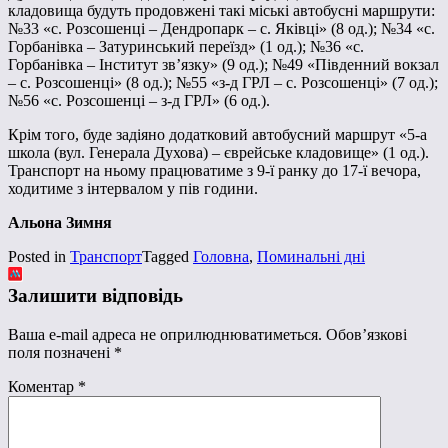
кладовища будуть продовжені такі міські автобусні маршрути:
№33 «с. Розсошенці – Дендропарк – с. Яківці» (8 од.); №34 «с.
Горбанівка – Затуринський переїзд» (1 од.); №36 «с.
Горбанівка – Інститут зв’язку» (9 од.); №49 «Південний вокзал
– с. Розсошенці» (8 од.); №55 «з-д ГРЛ – с. Розсошенці» (7 од.);
№56 «с. Розсошенці – з-д ГРЛ» (6 од.).
Крім того, буде задіяно додатковий автобусний маршрут «5-а
школа (вул. Генерала Духова) – єврейське кладовище» (1 од.).
Транспорт на ньому працюватиме з 9-ї ранку до 17-ї вечора,
ходитиме з інтервалом у пів години.
Альона Зимня
Posted in
Транспорт
Tagged
Головна
,
Поминальні дні
Залишити відповідь
Ваша e-mail адреса не оприлюднюватиметься.
Обов’язкові
поля позначені
*
Коментар
*