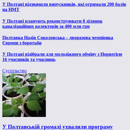
У Полтаві відзначили випускників, які отримали 200 балів
на НМТ
У Полтаві планують реконструювати 8 ділянок
каналізаційних колекторів за 400 млн грн
Полтавка Надія Соколовська – дворазова чемпіонка
Європи з боротьби
У Полтаві відібрали для молодіжного обміну з Норвегією
16 учасників та учасниць
Суспільство
У Полтавській громаді ухвалили програму