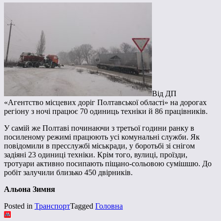
Від ДП
«Агентство місцевих доріг Полтавської області» на дорогах
регіону з ночі працює 70 одиниць техніки й 86 працівників.
У самій же Полтаві починаючи з третьої години ранку в
посиленому режимі працюють усі комунальні служби. Як
повідомили в пресслужбі міськради, у боротьбі зі снігом
задіяні 23 одиниці техніки. Крім того, вулиці, проїзди,
тротуари активно посипають піщано-сольовою сумішшю. До
робіт залучили близько 450 двірників.
Альона Зимня
Posted in
Транспорт
Tagged
Головна