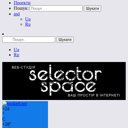
Проекти
Пошук:
asd
Ua
Ru
Ua
Ru
+
24
°
C
+
28°