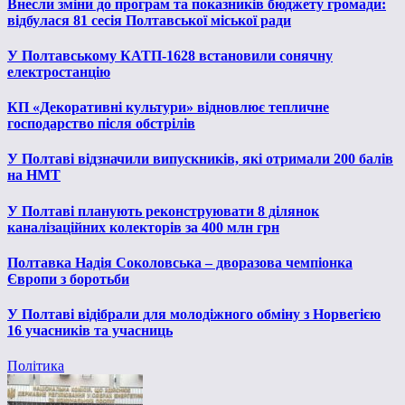
Внесли зміни до програм та показників бюджету громади:
відбулася 81 сесія Полтавської міської ради
У Полтавському КАТП-1628 встановили сонячну
електростанцію
КП «Декоративні культури» відновлює тепличне
господарство після обстрілів
У Полтаві відзначили випускників, які отримали 200 балів
на НМТ
У Полтаві планують реконструювати 8 ділянок
каналізаційних колекторів за 400 млн грн
Полтавка Надія Соколовська – дворазова чемпіонка
Європи з боротьби
У Полтаві відібрали для молодіжного обміну з Норвегією
16 учасників та учасниць
Політика