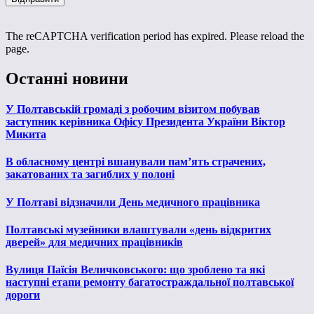
The reCAPTCHA verification period has expired. Please reload the
page.
Останні новини
У Полтавській громаді з робочим візитом побував
заступник керівника Офісу Президента України Віктор
Микита
В обласному центрі вшанували пам’ять страчених,
закатованих та загиблих у полоні
У Полтаві відзначили День медичного працівника
Полтавські музейники влаштували «день відкритих
дверей» для медичних працівників
Вулиця Паїсія Величковського: що зроблено та які
наступні етапи ремонту багатостраждальної полтавської
дороги