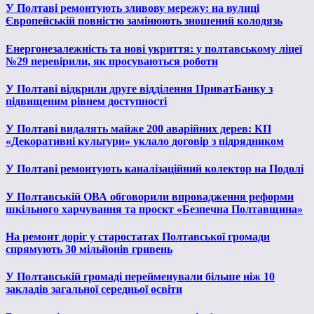
У Полтаві ремонтують зливову мережу: на вулиці
Європейській повністю замінюють зношений колодязь
Енергонезалежність та нові укриття: у полтавському ліцеї
№29 перевірили, як просуваються роботи
У Полтаві відкрили друге відділення ПриватБанку з
підвищеним рівнем доступності
У Полтаві видалять майже 200 аварійних дерев: КП
«Декоративні культури» уклало договір з підрядником
У Полтаві ремонтують каналізаційний колектор на Подолі
У Полтавській ОВА обговорили впровадження реформи
шкільного харчування та проєкт «Безпечна Полтавщина»
На ремонт доріг у старостатах Полтавської громади
спрямують 30 мільйонів гривень
У Полтавській громаді перейменували більше ніж 10
закладів загальної середньої освіти