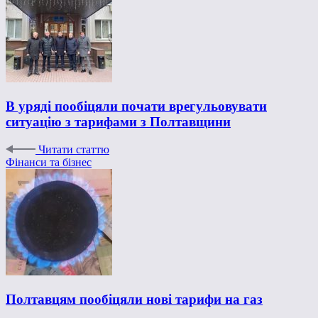
В уряді пообіцяли почати врегульовувати
ситуацію з тарифами з Полтавщини
Читати статтю
Фінанси та бізнес
Полтавцям пообіцяли нові тарифи на газ