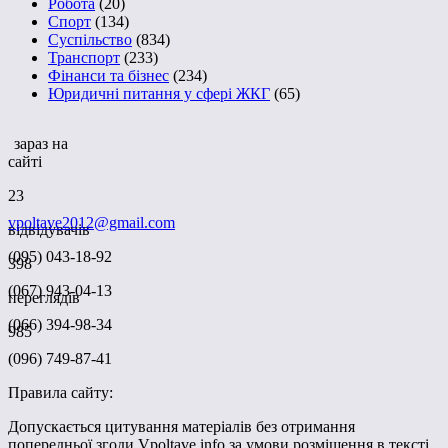
Робота
(20)
Спорт
(134)
Суспільство
(834)
Транспорт
(233)
Фінанси та бізнес
(234)
Юридичні питання у сфері ЖКГ
(65)
зараз на
сайті
23
vpoltave2012@gmail.com
відвідувачів
(095) 043-18-92
398
(067) 943-04-13
переглядів
(066) 394-98-34
985
(096) 749-87-41
Правила сайту:
Допускається цитування матеріалів без отримання
попередньої згоди Vpoltave.info за умови розміщення в тексті