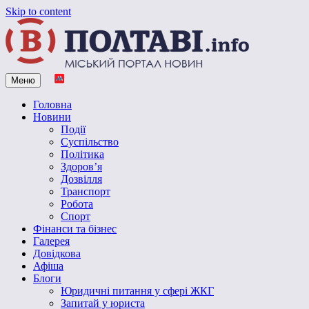
Skip to content
Меню
Vpoltave.info
Полтавський портал новин
Головна
Новини
Події
Суспільство
Політика
Здоров’я
Дозвілля
Транспорт
Робота
Спорт
Фінанси та бізнес
Галерея
Довідкова
Афіша
Блоги
Юридичні питання у сфері ЖКГ
Запитай у юриста