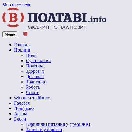
Skip to content
Меню
Vpoltave.info
Полтавський портал новин
Головна
Новини
Події
Суспільство
Політика
Здоров’я
Дозвілля
Транспорт
Робота
Спорт
Фінанси та бізнес
Галерея
Довідкова
Афіша
Блоги
Юридичні питання у сфері ЖКГ
Запитай у юриста