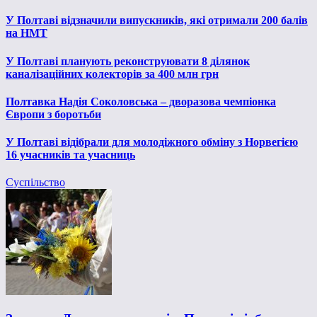
У Полтаві відзначили випускників, які отримали 200 балів
на НМТ
У Полтаві планують реконструювати 8 ділянок
каналізаційних колекторів за 400 млн грн
Полтавка Надія Соколовська – дворазова чемпіонка
Європи з боротьби
У Полтаві відібрали для молодіжного обміну з Норвегією
16 учасників та учасниць
Суспільство