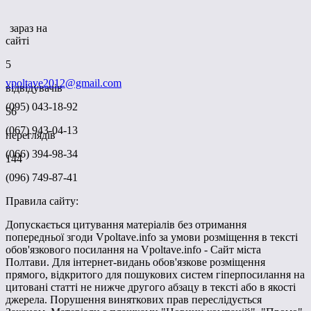
зараз на
сайті
5
vpoltave2012@gmail.com
відвідувачів
(095) 043-18-92
56
(067) 943-04-13
переглядів
(066) 394-98-34
144
(096) 749-87-41
Правила сайту:
Допускається цитування матеріалів без отримання
попередньої згоди Vpoltave.info за умови розміщення в тексті
обов'язкового посилання на Vpoltave.info - Сайт міста
Полтави. Для інтернет-видань обов'язкове розміщення
прямого, відкритого для пошукових систем гіперпосилання на
цитовані статті не нижче другого абзацу в тексті або в якості
джерела. Порушення виняткових прав переслідується