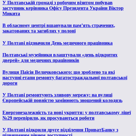
У Полтавській громаді з робочим візитом побував
заступник керівника Офісу Президента України Віктор
Микита
В обласному центрі вшанували пам’ять страчених,
закатованих та загиблих у полоні
У Полтаві відзначили День медичного працівника
Полтавські музейники влаштували «день відкритих
дверей» для медичних працівників
Вулиця Паїсія Величковського: що зроблено та які
наступні етапи ремонту багатостраждальної полтавської
дороги
У Полтаві ремонтують зливову мережу: на вулиці
Європейській повністю замінюють зношений колодязь
Енергонезалежність та нові укриття: у полтавському ліцеї
№29 перевірили, як просуваються роботи
У Полтаві відкрили друге відділення ПриватБанку з
підвищеним рівнем доступності