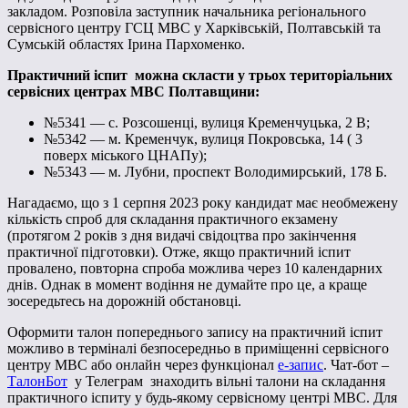
закладом.
Розповіла заступник начальника регіонального
сервісного центру ГСЦ МВС у Харківській, Полтавській та
Сумській областях Ірина Пархоменко.
Практичний іспит можна скласти у трьох територіальних
сервісних центрах МВС Полтавщини:
№5341 — с. Розсошенці, вулиця Кременчуцька, 2 В;
№5342 — м. Кременчук, вулиця Покровська, 14 ( 3
поверх міського ЦНАПу);
№5343 — м. Лубни, проспект Володимирський, 178 Б.
Нагадаємо, що з 1 серпня 2023 року кандидат має необмежену
кількість спроб для складання практичного екзамену
(протягом 2 років з дня видачі свідоцтва про закінчення
практичної підготовки). Отже, якщо практичний іспит
провалено, повторна спроба можлива через 10 календарних
днів. Однак в момент водіння не думайте про це, а краще
зосередьтесь на дорожній обстановці.
Оформити талон попереднього запису на практичний іспит
можливо в терміналі безпосередньо в приміщенні сервісного
центру МВС або онлайн через функціонал
е-запис
. Чат-бот –
ТалонБот
у Телеграм знаходить вільні талони на складання
практичного іспиту у будь-якому сервісному центрі МВС. Для