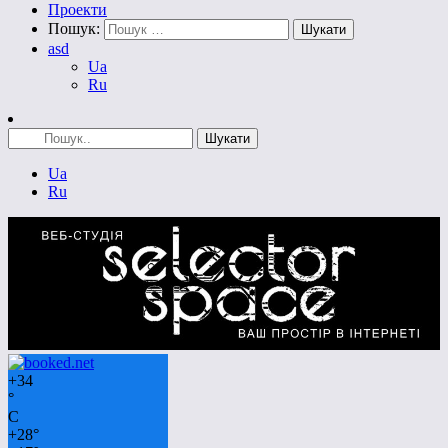
Проекти
Пошук:
asd
Ua
Ru
Ua
Ru
+
34
°
C
+
28°