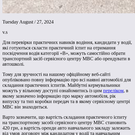
Tuesday August / 27, 2024
v.s
Для перевірки практичних навиків водіння, кандидати у водії,
які готуються скласти практичний іспит на отримання
посвідчення водія категорії «В», можуть самостійно обрати
транспортний засіб сервісного центру МВС або орендувати в
автошколі.
Тому для зручності на нашому офіційному веб-сайті
опубліковано повну інформацію про всі наявні автомобілі для
складання практичних іспитів. Майбутні кермувальники
можуть у вільному доступі ознайомитись із цим
переліком
, в
якому зазначено інформацію про марку автомобіля, рік
випуску та тип коробки передач та в якому сервісному центрі
МВС він знаходиться.
Варто зазначити, що вартість складання практичного іспиту
на транспортному засобі сервісного центру МВС становить
420 грн, а вартість оренди авто навчального закладу залежить
від умов договору між кандидатом у водії та навчальним