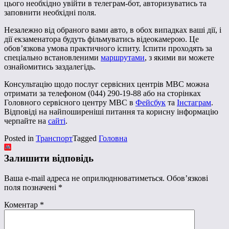
цього необхідно увійти в телеграм-бот, авторизуватись та
заповнити необхідні поля.
Незалежно від обраного вами авто, в обох випадках ваші дії, і
дії екзаменатора будуть фільмуватись відеокамерою. Це
обов’язкова умова практичного іспиту. Іспити проходять за
спеціально встановленими
маршрутами
, з якими ви можете
ознайомитись заздалегідь.
Консультацію щодо послуг сервісних центрів МВС можна
отримати за телефоном (044) 290-19-88 або на сторінках
Головного сервісного центру МВС в
Фейсбук
та
Інстаграм
.
Відповіді на найпоширеніші питання та корисну інформацію
черпайте на
сайті
.
Posted in
Транспорт
Tagged
Головна
Залишити відповідь
Ваша e-mail адреса не оприлюднюватиметься.
Обов’язкові
поля позначені
*
Коментар
*