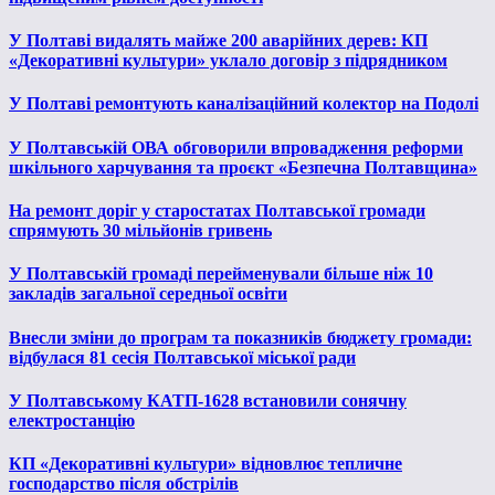
У Полтаві видалять майже 200 аварійних дерев: КП
«Декоративні культури» уклало договір з підрядником
У Полтаві ремонтують каналізаційний колектор на Подолі
У Полтавській ОВА обговорили впровадження реформи
шкільного харчування та проєкт «Безпечна Полтавщина»
На ремонт доріг у старостатах Полтавської громади
спрямують 30 мільйонів гривень
У Полтавській громаді перейменували більше ніж 10
закладів загальної середньої освіти
Внесли зміни до програм та показників бюджету громади:
відбулася 81 сесія Полтавської міської ради
У Полтавському КАТП-1628 встановили сонячну
електростанцію
КП «Декоративні культури» відновлює тепличне
господарство після обстрілів