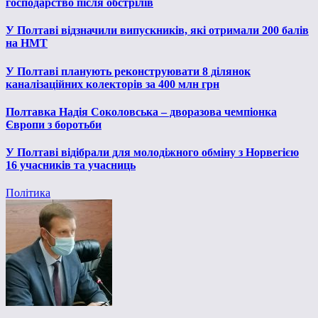
господарство після обстрілів
У Полтаві відзначили випускників, які отримали 200 балів
на НМТ
У Полтаві планують реконструювати 8 ділянок
каналізаційних колекторів за 400 млн грн
Полтавка Надія Соколовська – дворазова чемпіонка
Європи з боротьби
У Полтаві відібрали для молодіжного обміну з Норвегією
16 учасників та учасниць
Політика