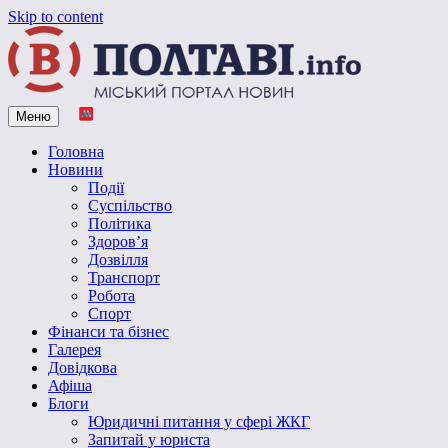
Skip to content
Меню
Vpoltave.info
Полтавський портал новин
Головна
Новини
Події
Суспільство
Політика
Здоров’я
Дозвілля
Транспорт
Робота
Спорт
Фінанси та бізнес
Галерея
Довідкова
Афіша
Блоги
Юридичні питання у сфері ЖКГ
Запитай у юриста