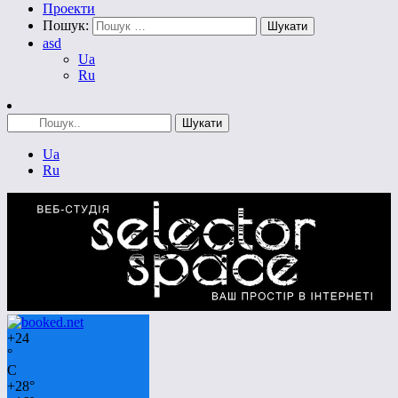
Проекти
Пошук:
asd
Ua
Ru
Ua
Ru
+
24
°
C
+
28°