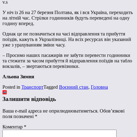
v.s
У ніч із 26 на 27 березня Полтава, як і вся Україна, переходить
на літній час. Стрілки годинників будуть переведені на одну
годину вперед.
Однак це не позначиться на часі відправлення та прибуття
поїздів, кажуть в Укрзалізниці. На всіх ресурсах він указаний
уже з урахуванням зміни часу.
– Просимо наших пасажирів не забути перевести годинники
та стежити за часом прибуття й відправлення поїздів на табло
вокзалів, – звертаються перевізники.
Альона Зимня
Posted in
Транспорт
Tagged
Воєнний стан
,
Головна
Залишити відповідь
Ваша e-mail адреса не оприлюднюватиметься.
Обов’язкові
поля позначені
*
Коментар
*