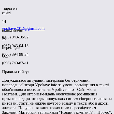
зараз на
сайті
14
vpoltave2012@gmail.com
відвідувачів
(095) 043-18-92
291
(067) 943-04-13
переглядів
(066) 394-98-34
665
(096) 749-87-41
Правила сайту:
Допускається цитування матеріалів без отримання
попередньої згоди Vpoltave.info за умови розміщення в тексті
обов'язкового посилання на Vpoltave.info - Сайт міста
Полтави. Для інтернет-видань обов'язкове розміщення
прямого, відкритого для пошукових систем гіперпосилання на
цитовані статті не нижче другого абзацу в тексті або в якості
джерела. Порушення виняткових прав переслідується
Законом. Матеріали з плашками "Новини компаній", "Промо",