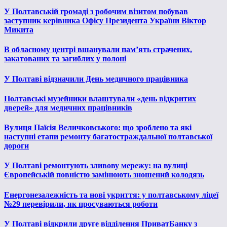
У Полтавській громаді з робочим візитом побував
заступник керівника Офісу Президента України Віктор
Микита
В обласному центрі вшанували пам’ять страчених,
закатованих та загиблих у полоні
У Полтаві відзначили День медичного працівника
Полтавські музейники влаштували «день відкритих
дверей» для медичних працівників
Вулиця Паїсія Величковського: що зроблено та які
наступні етапи ремонту багатостраждальної полтавської
дороги
У Полтаві ремонтують зливову мережу: на вулиці
Європейській повністю замінюють зношений колодязь
Енергонезалежність та нові укриття: у полтавському ліцеї
№29 перевірили, як просуваються роботи
У Полтаві відкрили друге відділення ПриватБанку з