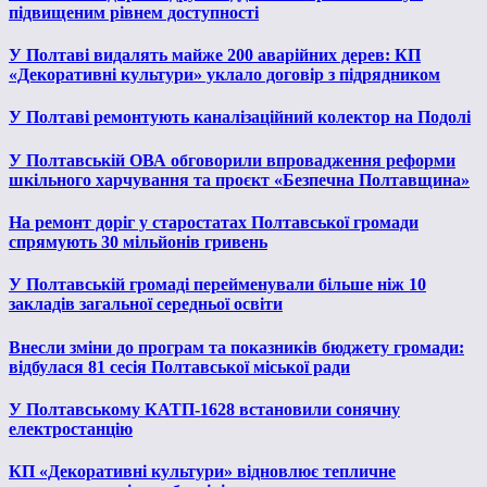
підвищеним рівнем доступності
У Полтаві видалять майже 200 аварійних дерев: КП
«Декоративні культури» уклало договір з підрядником
У Полтаві ремонтують каналізаційний колектор на Подолі
У Полтавській ОВА обговорили впровадження реформи
шкільного харчування та проєкт «Безпечна Полтавщина»
На ремонт доріг у старостатах Полтавської громади
спрямують 30 мільйонів гривень
У Полтавській громаді перейменували більше ніж 10
закладів загальної середньої освіти
Внесли зміни до програм та показників бюджету громади:
відбулася 81 сесія Полтавської міської ради
У Полтавському КАТП-1628 встановили сонячну
електростанцію
КП «Декоративні культури» відновлює тепличне