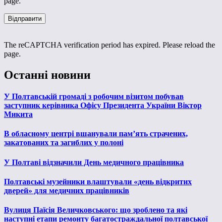
page.
The reCAPTCHA verification period has expired. Please reload the
page.
Останні новини
У Полтавській громаді з робочим візитом побував
заступник керівника Офісу Президента України Віктор
Микита
В обласному центрі вшанували пам’ять страчених,
закатованих та загиблих у полоні
У Полтаві відзначили День медичного працівника
Полтавські музейники влаштували «день відкритих
дверей» для медичних працівників
Вулиця Паїсія Величковського: що зроблено та які
наступні етапи ремонту багатостраждальної полтавської