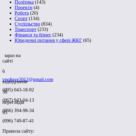
Політика
(143)
Проекти
(4)
Робота
(20)
Спорт
(134)
Суспільство
(834)
Транспорт
(233)
Фінанси та бізнес
(234)
Юридичні питання у сфері ЖКГ
(65)
зараз на
сайті
6
vpoltave2012@gmail.com
відвідувачів
(095) 043-18-92
38
(067) 943-04-13
переглядів
(066) 394-98-34
95
(096) 749-87-41
Правила сайту: