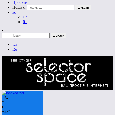
Проекти
Пошук:
asd
Ua
Ru
Ua
Ru
+
34
°
C
+
28°