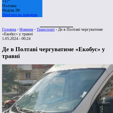
+
17°
Полтава
Неділя, 09
Прогноз на тиждень
Головна
›
Новини
›
Транспорт
›
Де в Полтаві чергуватиме
«Екобус» у травні
1.05.2024 - 00:24
Де в Полтаві чергуватиме «Екобус» у
травні