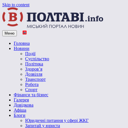
Skip to content
Меню
Vpoltave.info
Полтавський портал новин
Головна
Новини
Події
Суспільство
Політика
Здоров’я
Дозвілля
Транспорт
Робота
Спорт
Фінанси та бізнес
Галерея
Довідкова
Афіша
Блоги
Юридичні питання у сфері ЖКГ
Запитай у юриста