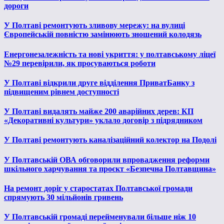
дороги
У Полтаві ремонтують зливову мережу: на вулиці
Європейській повністю замінюють зношений колодязь
Енергонезалежність та нові укриття: у полтавському ліцеї
№29 перевірили, як просуваються роботи
У Полтаві відкрили друге відділення ПриватБанку з
підвищеним рівнем доступності
У Полтаві видалять майже 200 аварійних дерев: КП
«Декоративні культури» уклало договір з підрядником
У Полтаві ремонтують каналізаційний колектор на Подолі
У Полтавській ОВА обговорили впровадження реформи
шкільного харчування та проєкт «Безпечна Полтавщина»
На ремонт доріг у старостатах Полтавської громади
спрямують 30 мільйонів гривень
У Полтавській громаді перейменували більше ніж 10