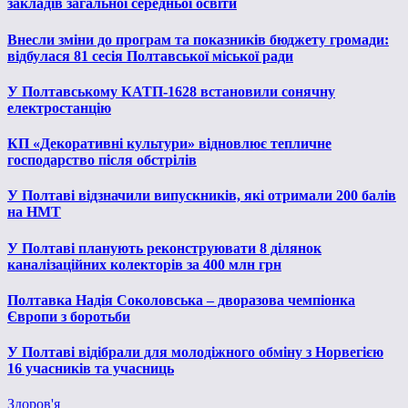
закладів загальної середньої освіти
Внесли зміни до програм та показників бюджету громади:
відбулася 81 сесія Полтавської міської ради
У Полтавському КАТП-1628 встановили сонячну
електростанцію
КП «Декоративні культури» відновлює тепличне
господарство після обстрілів
У Полтаві відзначили випускників, які отримали 200 балів
на НМТ
У Полтаві планують реконструювати 8 ділянок
каналізаційних колекторів за 400 млн грн
Полтавка Надія Соколовська – дворазова чемпіонка
Європи з боротьби
У Полтаві відібрали для молодіжного обміну з Норвегією
16 учасників та учасниць
Здоров'я