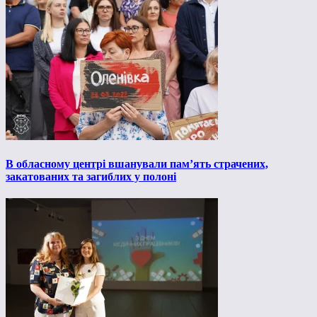
В обласному центрі вшанували пам’ять страчених,
закатованих та загиблих у полоні