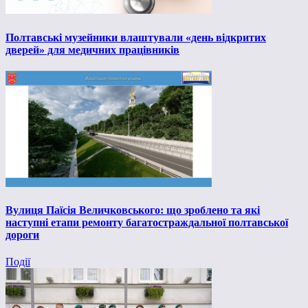
Полтавські музейники влаштували «день відкритих
дверей» для медичних працівників
Вулиця Паїсія Величковського: що зроблено та які
наступні етапи ремонту багатостраждальної полтавської
дороги
Події