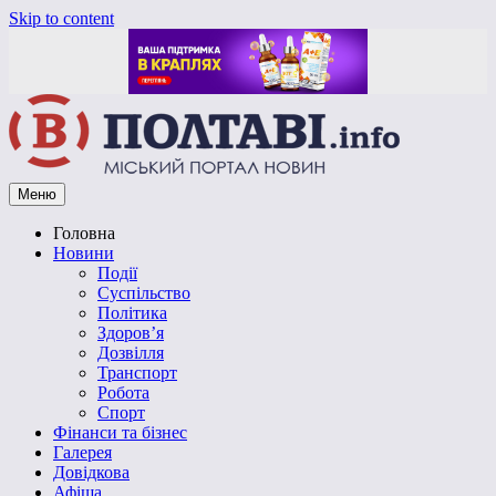
Skip to content
Меню
Vpoltave.info
Полтавський портал новин
Головна
Новини
Події
Суспільство
Політика
Здоров’я
Дозвілля
Транспорт
Робота
Спорт
Фінанси та бізнес
Галерея
Довідкова
Афіша