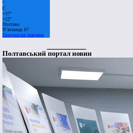
°
C
+
37°
+
22°
Полтава
П’ятниця, 07
Прогноз на тиждень
Полтавський портал новин