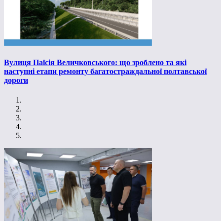
Вулиця Паїсія Величковського: що зроблено та які
наступні етапи ремонту багатостраждальної полтавської
дороги