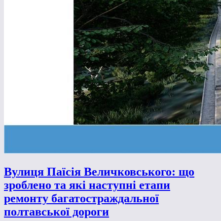
Вулиця Паїсія Величковського: що
зроблено та які наступні етапи
ремонту багатостраждальної
полтавської дороги