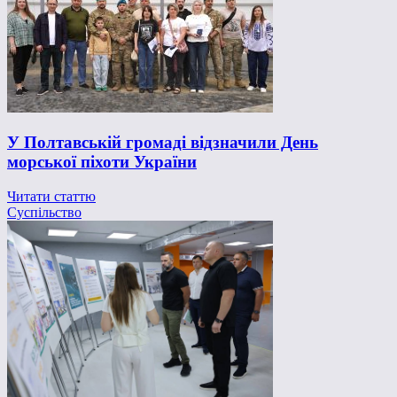
У Полтавській громаді відзначили День
морської піхоти України
Читати статтю
Суспільство