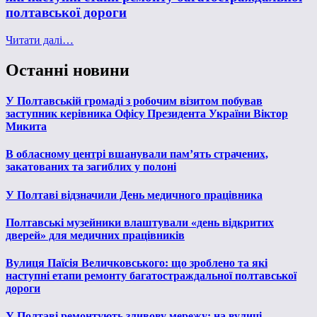
полтавської дороги
Читати далі…
Останні новини
У Полтавській громаді з робочим візитом побував
заступник керівника Офісу Президента України Віктор
Микита
В обласному центрі вшанували пам’ять страчених,
закатованих та загиблих у полоні
У Полтаві відзначили День медичного працівника
Полтавські музейники влаштували «день відкритих
дверей» для медичних працівників
Вулиця Паїсія Величковського: що зроблено та які
наступні етапи ремонту багатостраждальної полтавської
дороги
У Полтаві ремонтують зливову мережу: на вулиці