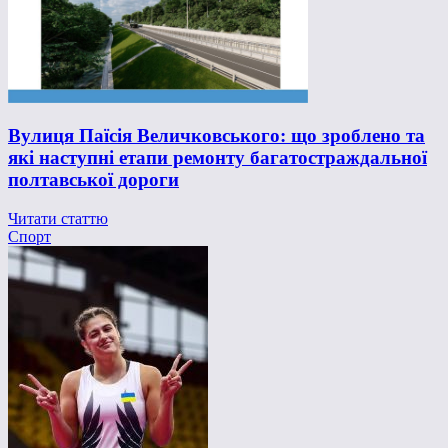
Вулиця Паїсія Величковського: що зроблено та
які наступні етапи ремонту багатостраждальної
полтавської дороги
Читати статтю
Спорт