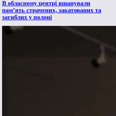
В обласному центрі вшанували
пам’ять страчених, закатованих та
загиблих у полоні