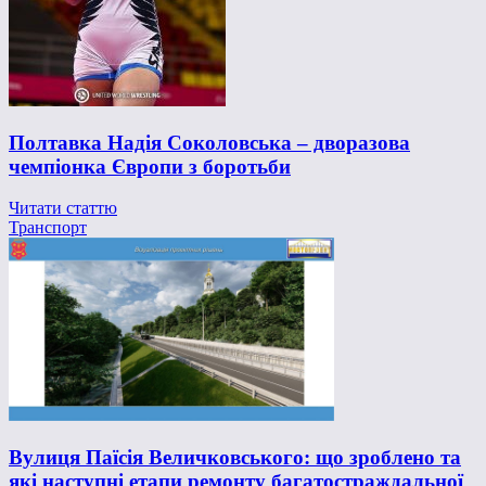
Полтавка Надія Соколовська – дворазова
чемпіонка Європи з боротьби
Читати статтю
Транспорт
Вулиця Паїсія Величковського: що зроблено та
які наступні етапи ремонту багатостраждальної