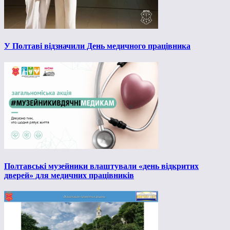
У Полтаві відзначили День медичного працівника
Полтавські музейники влаштували «день відкритих
дверей» для медичних працівників