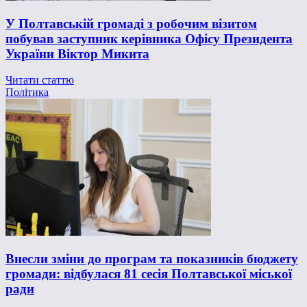
У Полтавській громаді з робочим візитом
побував заступник керівника Офісу Президента
України Віктор Микита
Читати статтю
Політика
Внесли зміни до програм та показників бюджету
громади: відбулася 81 сесія Полтавської міської
ради