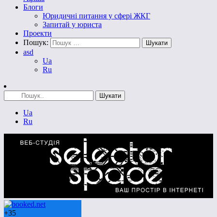
Блоги
Юридичні питання у сфері ЖКГ
Запитай у юриста
Проекти
Пошук:
asd
Ua
Ru
Ua
Ru
+
35