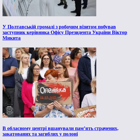
У Полтавській громаді з робочим візитом побував
заступник керівника Офісу Президента України Віктор
Микита
В обласному центрі вшанували пам’ять страчених,
закатованих та загиблих у полоні