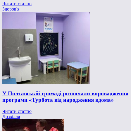
Читати статтю
Здоров'я
У Полтавській громаді розпочали впровадження
програми «Турбота від народження вдома»
Читати статтю
Дозвілля