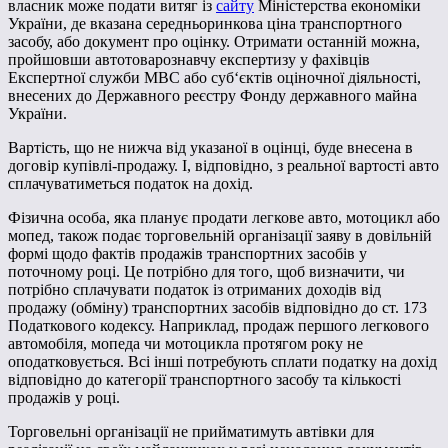
власник може подати витяг із
сайту
Міністерства економіки
України, де вказана середньоринкова ціна транспортного
засобу, або документ про оцінку. Отримати останній можна,
пройшовши автотоварознавчу експертизу у фахівців
Експертної служби МВС або суб‘єктів оціночної діяльності,
внесених до Державного реєстру Фонду державного майна
України.
Вартість, що не нижча від указаної в оцінці, буде внесена в
договір купівлі-продажу. І, відповідно, з реальної вартості авто
сплачуватиметься податок на дохід.
Фізична особа, яка планує продати легкове авто, мотоцикл або
мопед, також подає торговельній організації заяву в довільній
формі щодо фактів продажів транспортних засобів у
поточному році. Це потрібно для того, щоб визначити, чи
потрібно сплачувати податок із отриманих доходів від
продажу (обміну) транспортних засобів відповідно до ст. 173
Податкового кодексу. Наприклад, продаж першого легкового
автомобіля, мопеда чи мотоцикла протягом року не
оподатковується. Всі інші потребують сплати податку на дохід
відповідно до категорії транспортного засобу та кількості
продажів у році.
Торговельні організації не прийматимуть автівки для