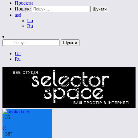
Проекти
Пошук:
asd
Ua
Ru
Ua
Ru
+
35
°
C
+
36°