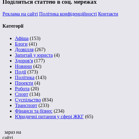
Поділиться статтею в соц. мережах
Реклама на сайті
Політика конфіденційності
Контакти
Категорії
Афіша
(153)
Блоги
(41)
Дозвілля
(267)
Запитай у юриста
(4)
Здоров'я
(177)
Новини
(42)
Події
(373)
Політика
(143)
Проекти
(4)
Робота
(20)
Спорт
(134)
Суспільство
(834)
Транспорт
(233)
Фінанси та бізнес
(234)
Юридичні питання у сфері ЖКГ
(65)
зараз на
сайті