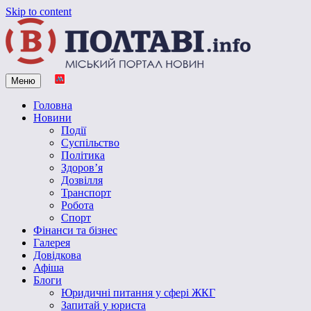
Skip to content
Меню
Vpoltave.info
Полтавський портал новин
Головна
Новини
Події
Суспільство
Політика
Здоров’я
Дозвілля
Транспорт
Робота
Спорт
Фінанси та бізнес
Галерея
Довідкова
Афіша
Блоги
Юридичні питання у сфері ЖКГ
Запитай у юриста