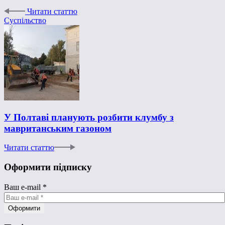
Читати статтю
Суспільство
У Полтаві планують розбити клумбу з
мавританським газоном
Читати статтю
Оформити підписку
Ваш e-mail
*