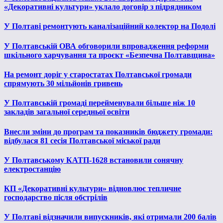
«Декоративні культури» уклало договір з підрядником
У Полтаві ремонтують каналізаційний колектор на Подолі
У Полтавській ОВА обговорили впровадження реформи
шкільного харчування та проєкт «Безпечна Полтавщина»
На ремонт доріг у старостатах Полтавської громади
спрямують 30 мільйонів гривень
У Полтавській громаді перейменували більше ніж 10
закладів загальної середньої освіти
Внесли зміни до програм та показників бюджету громади:
відбулася 81 сесія Полтавської міської ради
У Полтавському КАТП-1628 встановили сонячну
електростанцію
КП «Декоративні культури» відновлює тепличне
господарство після обстрілів
У Полтаві відзначили випускників, які отримали 200 балів