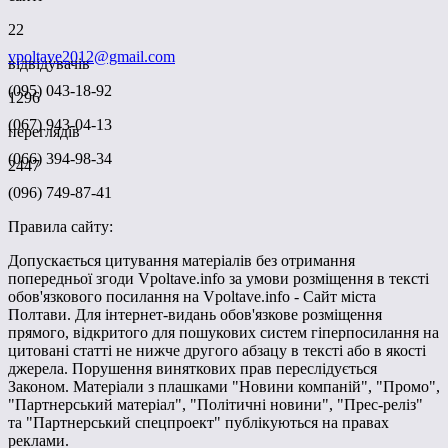
22
vpoltave2012@gmail.com
відвідувачів
(095) 043-18-92
1296
(067) 943-04-13
переглядів
(066) 394-98-34
2447
(096) 749-87-41
Правила сайту:
Допускається цитування матеріалів без отримання
попередньої згоди Vpoltave.info за умови розміщення в тексті
обов'язкового посилання на Vpoltave.info - Сайт міста
Полтави. Для інтернет-видань обов'язкове розміщення
прямого, відкритого для пошукових систем гіперпосилання на
цитовані статті не нижче другого абзацу в тексті або в якості
джерела. Порушення виняткових прав переслідується
Законом. Матеріали з плашками "Новини компаній", "Промо",
"Партнерський матеріал", "Політичні новини", "Прес-реліз"
та "Партнерський спецпроект" публікуються на правах
реклами.