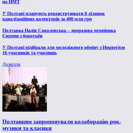
на НМТ
У Полтаві планують реконструювати 8 ділянок
каналізаційних колекторів за 400 млн грн
Полтавка Надія Соколовська – дворазова чемпіонка
Європи з боротьби
У Полтаві відібрали для молодіжного обміну з Норвегією
16 учасників та учасниць
Дозвілля
Полтавцям запропонували колаборацію рок-
музики та класики