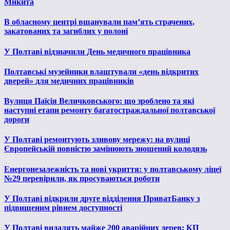
Микита
В обласному центрі вшанували пам’ять страчених,
закатованих та загиблих у полоні
У Полтаві відзначили День медичного працівника
Полтавські музейники влаштували «день відкритих
дверей» для медичних працівників
Вулиця Паїсія Величковського: що зроблено та які
наступні етапи ремонту багатостраждальної полтавської
дороги
У Полтаві ремонтують зливову мережу: на вулиці
Європейській повністю замінюють зношений колодязь
Енергонезалежність та нові укриття: у полтавському ліцеї
№29 перевірили, як просуваються роботи
У Полтаві відкрили друге відділення ПриватБанку з
підвищеним рівнем доступності
У Полтаві видалять майже 200 аварійних дерев: КП