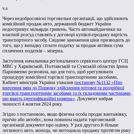
v.s
Через недобросовісні торговельні організації, що здійснюють
комісійний продаж авто, державний бюджет України
недоотримує мільярди гривень. Часто автомайданчики на
власний розсуд ставлять у договорі купівлі-продажу вартість
транспортного засобу. Свідоме заниження ціни призводить до
того, що у випадку сплати податку за продаж автівки сума
сплачених податків – мізерна.
Заступник начальника регіонального сервісного центру ГСЦ
МВС у Харківській, Полтавській та Сумській областях Ірина
Пархоменко розповіла, що для того, щоб урегулювати
процедуру комісійної торгівлі транспортними засобами,
Кабінет міністрів України ухвалив
постанову №1132 «Про
внесення змін до Порядку здійснення оптової та роздрібної
торгівлі транспортними засобами та їх складовими частинами,
що мають ідентифікаційні номери»
. Документ набрав
чинності 4 жовтня 2024 року.
Згідно з постановою, якщо фізична особа продає вантажівку,
причіп або автобус, вона повинна надати торговельній
організації документ про оцінку. У разі другого й більше
легкового авто, мопеда, чи мотоцикла продажу протягом року