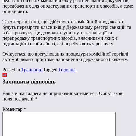
реалізації на своїх майданчиках у разі ненадання документів,
передбачених для оподаткування транспортних засобів, а саме
оцінки авто.
Також організації, що здійснюють комісійний продаж авто,
будуть перевіряти власників у Державному реєстрі санкцій та
в базі розшуку. Це дозволить уникнути легалізації та
перепродажу транспортних засобів, власниками яких є
підсанкційні особи або ті, які перебувають у розшуку.
Очікується, що врегулювання процедури комісійної торгівлі
автомобілями сприятиме наповненню державного бюджету.
Posted in
Транспорт
Tagged
Головна
Залишити відповідь
Ваша e-mail адреса не оприлюднюватиметься.
Обов’язкові
поля позначені
*
Коментар
*