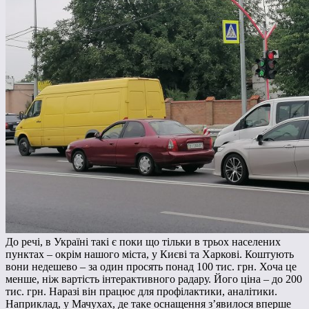
До речі, в Україні такі є поки що тільки в трьох населених
пунктах – окрім нашого міста, у Києві та Харкові. Коштують
вони недешево – за один просять понад 100 тис. грн. Хоча це
менше, ніж вартість інтерактивного радару. Його ціна – до 200
тис. грн. Наразі він працює для профілактики, аналітики.
Наприклад, у Мачухах, де таке оснащення з’явилося вперше