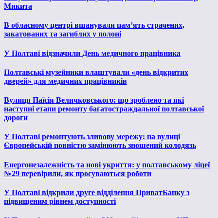
Микита
В обласному центрі вшанували пам’ять страчених,
закатованих та загиблих у полоні
У Полтаві відзначили День медичного працівника
Полтавські музейники влаштували «день відкритих
дверей» для медичних працівників
Вулиця Паїсія Величковського: що зроблено та які
наступні етапи ремонту багатостраждальної полтавської
дороги
У Полтаві ремонтують зливову мережу: на вулиці
Європейській повністю замінюють зношений колодязь
Енергонезалежність та нові укриття: у полтавському ліцеї
№29 перевірили, як просуваються роботи
У Полтаві відкрили друге відділення ПриватБанку з
підвищеним рівнем доступності