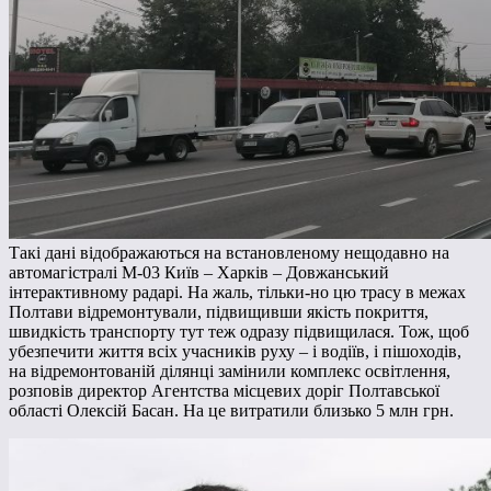
Такі дані відображаються на встановленому нещодавно на
автомагістралі М-03 Київ – Харків – Довжанський
інтерактивному радарі. На жаль, тільки-но цю трасу в межах
Полтави відремонтували, підвищивши якість покриття,
швидкість транспорту тут теж одразу підвищилася. Тож, щоб
убезпечити життя всіх учасників руху – і водіїв, і пішоходів,
на відремонтованій ділянці замінили комплекс освітлення,
розповів директор Агентства місцевих доріг Полтавської
області Олексій Басан. На це витратили близько 5 млн грн.