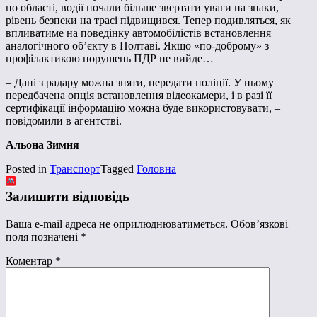
по області, водії почали більше звертати уваги на знаки,
рівень безпеки на трасі підвищився. Тепер подивляться, як
впливатиме на поведінку автомобілістів встановлення
аналогічного об’єкту в Полтаві. Якщо «по-доброму» з
профілактикою порушень ПДР не вийде…
– Дані з радару можна зняти, передати поліції. У ньому
передбачена опція встановлення відеокамери, і в разі її
сертифікації інформацію можна буде використовувати, –
повідомили в агентстві.
Альона Зимня
Posted in
Транспорт
Tagged
Головна
Залишити відповідь
Ваша e-mail адреса не оприлюднюватиметься.
Обов’язкові
поля позначені
*
Коментар
*