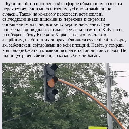
– Були повністю оновлені світлофорне обладнання на шести
перехрестях, системи освітлення, усі опори замінені на
сучасні. Також на кожному перехресті встановлені
світлодіодні знаки пішохідних переходів із окремим
оповіщенням для інклюзивних верств населення. Буде
нанесена відповідна пластикова сучасна розмітка. Крім того,
на в’їздах із боку Києва та Харкова на заміну старим,
аварійним, на бетонних опорах, з’явилися сучасні світлофори,
які забезпечені світлоїдами по всій площині. Навіть у темряві
водії добре бачать, як змінюється на них той чи той сигнал. Це
підвищує рівень безпеки, – сказав Олексій Басан.