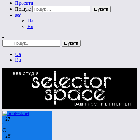
Проекти
Пошук:
asd
Ua
Ru
Ua
Ru
+
27
°
C
+
28°