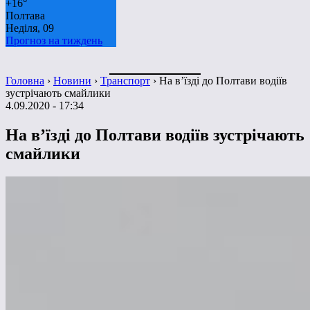
+
16°
Полтава
Неділя, 09
Прогноз на тиждень
Головна
›
Новини
›
Транспорт
›
На в’їзді до Полтави водіїв
зустрічають смайлики
4.09.2020 - 17:34
На в’їзді до Полтави водіїв зустрічають
смайлики