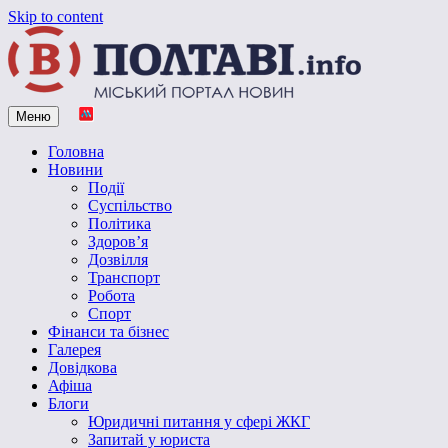
Skip to content
Меню
Vpoltave.info
Полтавський портал новин
Головна
Новини
Події
Суспільство
Політика
Здоров’я
Дозвілля
Транспорт
Робота
Спорт
Фінанси та бізнес
Галерея
Довідкова
Афіша
Блоги
Юридичні питання у сфері ЖКГ
Запитай у юриста