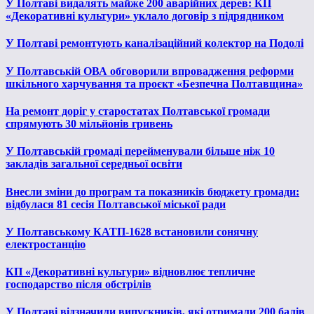
У Полтаві видалять майже 200 аварійних дерев: КП
«Декоративні культури» уклало договір з підрядником
У Полтаві ремонтують каналізаційний колектор на Подолі
У Полтавській ОВА обговорили впровадження реформи
шкільного харчування та проєкт «Безпечна Полтавщина»
На ремонт доріг у старостатах Полтавської громади
спрямують 30 мільйонів гривень
У Полтавській громаді перейменували більше ніж 10
закладів загальної середньої освіти
Внесли зміни до програм та показників бюджету громади:
відбулася 81 сесія Полтавської міської ради
У Полтавському КАТП-1628 встановили сонячну
електростанцію
КП «Декоративні культури» відновлює тепличне
господарство після обстрілів
У Полтаві відзначили випускників, які отримали 200 балів