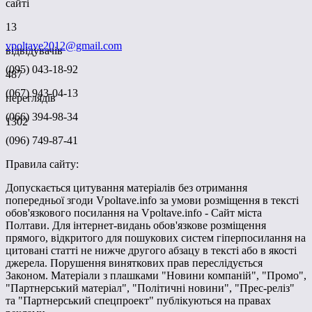
сайті
13
vpoltave2012@gmail.com
відвідувачів
(095) 043-18-92
487
(067) 943-04-13
переглядів
(066) 394-98-34
1302
(096) 749-87-41
Правила сайту:
Допускається цитування матеріалів без отримання
попередньої згоди Vpoltave.info за умови розміщення в тексті
обов'язкового посилання на Vpoltave.info - Сайт міста
Полтави. Для інтернет-видань обов'язкове розміщення
прямого, відкритого для пошукових систем гіперпосилання на
цитовані статті не нижче другого абзацу в тексті або в якості
джерела. Порушення виняткових прав переслідується
Законом. Матеріали з плашками "Новини компаній", "Промо",
"Партнерський матеріал", "Політичні новини", "Прес-реліз"
та "Партнерський спецпроект" публікуються на правах