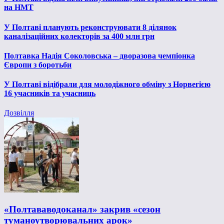
на НМТ
У Полтаві планують реконструювати 8 ділянок
каналізаційних колекторів за 400 млн грн
Полтавка Надія Соколовська – дворазова чемпіонка
Європи з боротьби
У Полтаві відібрали для молодіжного обміну з Норвегією
16 учасників та учасниць
Дозвілля
«Полтававодоканал» закрив «сезон
туманоутворювальних арок»