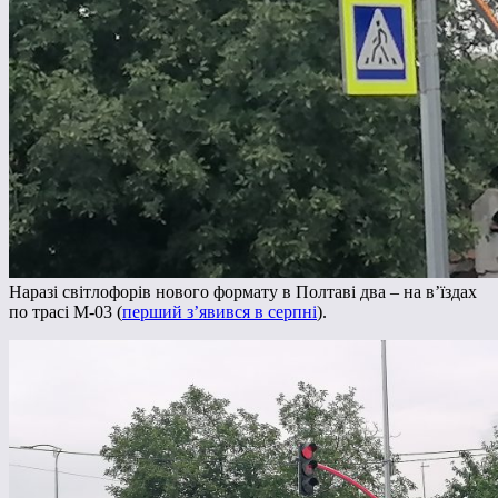
Наразі світлофорів нового формату в Полтаві два – на в’їздах
по трасі М-03 (
перший з’явився в серпні
).