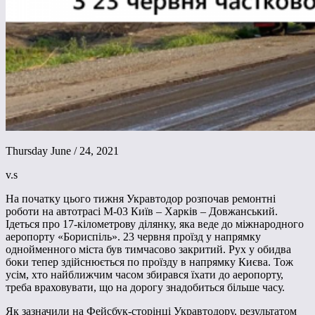
Thursday June / 24, 2021
v.s
На початку цього тижня Укравтодор розпочав ремонтні
роботи на автотрасі М-03 Київ – Харків – Довжанський.
Ідеться про 17-кілометрову ділянку, яка веде до міжнародного
аеропорту «Бориспіль». 23 червня проїзд у напрямку
однойменного міста був тимчасово закритий. Рух у обидва
боки тепер здійснюється по проїзду в напрямку Києва. Тож
усім, хто найближчим часом збирався їхати до аеропорту,
треба враховувати, що на дорогу знадобиться більше часу.
Як зазначили на Фейсбук-сторінці Укравтодору, результатом