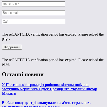
The reCAPTCHA verification period has expired. Please reload the
page.
The reCAPTCHA verification period has expired. Please reload the
page.
Останні новини
У Полтавській громаді з робочим візитом побував
заступник керівника Офісу Президента України Віктор
Микита
В обласному центрі вшанували пам’ять страчених,
закатованих та загиблих у полоні