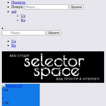
Проекти
Пошук:
asd
Ua
Ru
Ua
Ru
+
34
°
C
+
34°