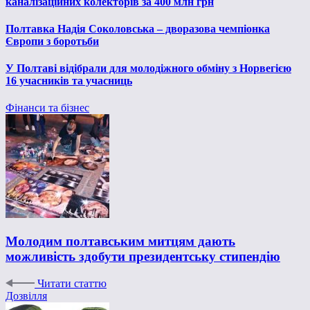
каналізаційних колекторів за 400 млн грн
Полтавка Надія Соколовська – дворазова чемпіонка
Європи з боротьби
У Полтаві відібрали для молодіжного обміну з Норвегією
16 учасників та учасниць
Фінанси та бізнес
Молодим полтавським митцям дають
можливість здобути президентську стипендію
Читати статтю
Дозвілля