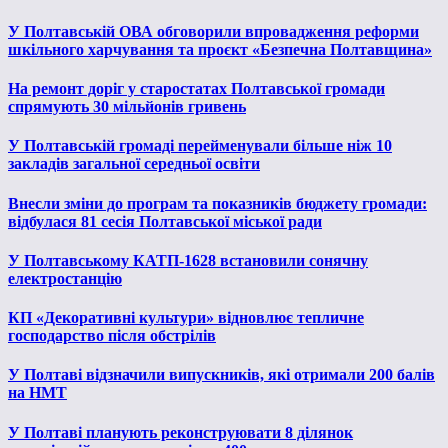
У Полтавській ОВА обговорили впровадження реформи
шкільного харчування та проєкт «Безпечна Полтавщина»
На ремонт доріг у старостатах Полтавської громади
спрямують 30 мільйонів гривень
У Полтавській громаді перейменували більше ніж 10
закладів загальної середньої освіти
Внесли зміни до програм та показників бюджету громади:
відбулася 81 сесія Полтавської міської ради
У Полтавському КАТП-1628 встановили сонячну
електростанцію
КП «Декоративні культури» відновлює тепличне
господарство після обстрілів
У Полтаві відзначили випускників, які отримали 200 балів
на НМТ
У Полтаві планують реконструювати 8 ділянок