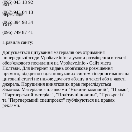
(095) 043-18-92
561
(067) 943-04-13
переглядів
(066) 394-98-34
1617
(096) 749-87-41
Правила сайту:
Допускається цитування матеріалів без отримання
попередньої згоди Vpoltave.info за умови розміщення в тексті
обов'язкового посилання на Vpoltave.info - Сайт міста
Полтави. Для інтернет-видань обов'язкове розміщення
прямого, відкритого для пошукових систем гіперпосилання на
цитовані статті не нижче другого абзацу в тексті або в якості
джерела. Порушення виняткових прав переслідується
Законом. Матеріали з плашками "Новини компаній", "Промо",
"Партнерський матеріал", "Політичні новини", "Прес-реліз"
та "Партнерський спецпроект" публікуються на правах
реклами.