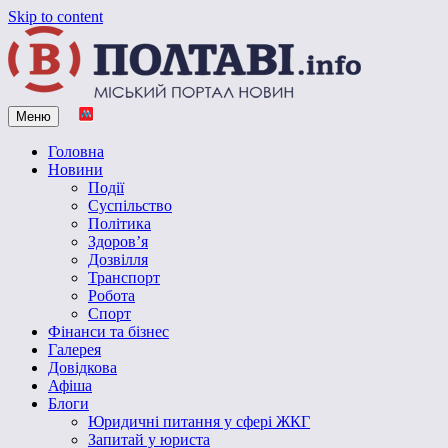
Skip to content
Меню
Vpoltave.info
Полтавський портал новин
Головна
Новини
Події
Суспільство
Політика
Здоров’я
Дозвілля
Транспорт
Робота
Спорт
Фінанси та бізнес
Галерея
Довідкова
Афіша
Блоги
Юридичні питання у сфері ЖКГ
Запитай у юриста