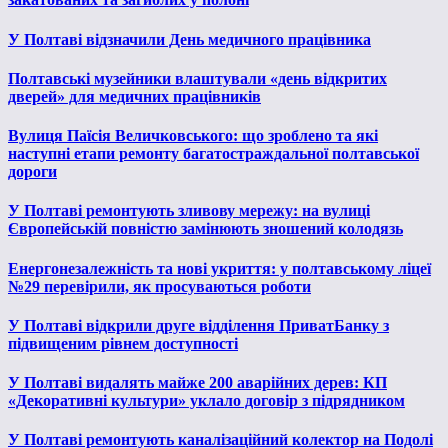
У Полтаві відзначили День медичного працівника
Полтавські музейники влаштували «день відкритих
дверей» для медичних працівників
Вулиця Паїсія Величковського: що зроблено та які
наступні етапи ремонту багатостраждальної полтавської
дороги
У Полтаві ремонтують зливову мережу: на вулиці
Європейській повністю замінюють зношений колодязь
Енергонезалежність та нові укриття: у полтавському ліцеї
№29 перевірили, як просуваються роботи
У Полтаві відкрили друге відділення ПриватБанку з
підвищеним рівнем доступності
У Полтаві видалять майже 200 аварійних дерев: КП
«Декоративні культури» уклало договір з підрядником
У Полтаві ремонтують каналізаційний колектор на Подолі