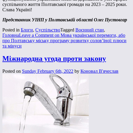
суспільного життя Полтавської громади на 2023 – 2025 роки.
Слава Україні!
Представник УІНП у Полтавській області Олег Пустовгар
Posted in
Блоги
,
Суспільство
Tagged
Воєнний стан
,
Головна
Leave a Comment
on Мова української перемоги, або
про Полтавську міську програму розвитку солов’їної: плюси
та мінуси
Міжнародна угода проти закону
Posted on
Sunday February 6th, 2022
by
Коновал В'ячеслав