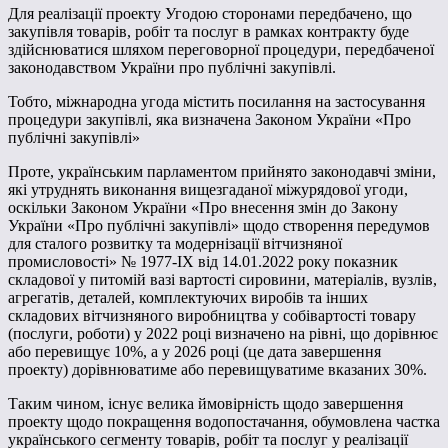
Для реалізації проекту Угодою сторонами передбачено, що
закупівля товарів, робіт та послуг в рамках контракту буде
здійснюватися шляхом переговорної процедури, передбаченої
законодавством України про публічні закупівлі.
Тобто, міжнародна угода містить посилання на застосування
процедури закупівлі, яка визначена Законом України «Про
публічні закупівлі»
Проте, українським парламентом прийнято законодавчі зміни,
які утруднять виконання вищезгаданої міжурядової угоди,
оскільки Законом України «Про внесення змін до Закону
України «Про публічні закупівлі» щодо створення передумов
для сталого розвитку та модернізації вітчизняної
промисловості» № 1977-IX від 14.01.2022 року показник
складової у питомій вазі вартості сировини, матеріалів, вузлів,
агрегатів, деталей, комплектуючих виробів та інших
складових вітчизняного виробництва у собівартості товару
(послуги, роботи) у 2022 році визначено на рівні, що дорівнює
або перевищує 10%, а у 2026 році (це дата завершення
проекту) дорівнюватиме або перевищуватиме вказаних 30%.
Таким чином, існує велика ймовірність щодо завершення
проекту щодо покращення водопостачання, обумовлена частка
українського сегменту товарів, робіт та послуг у реалізації