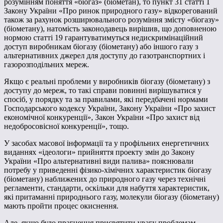
розумінням поняття «біогаз» (біометан), то пункт 31 статті 1
Закону України «Про ринок природного газу» відкорегований
також за рахунок розширювального розуміння змісту «біогазу»
(біометану), натомість законодавець вирішив, що доповненою
нормою статті 19 гарантуватимуться недискримінаційний
доступ виробникам біогазу (біометану) або іншого газу з
альтернативних джерел для доступу до газотранспортних і
газорозподільних мереж.
Якщо є реальні проблеми у виробників біогазу (біометану) з
доступу до мереж, то такі справи повинні вирішуватися у
спосіб, у порядку та за правилами, які передбачені нормами
Господарського кодексу України, Закону України «Про захист
економічної конкуренції», Закон України «Про захист від
недобросовісної конкуренції», тощо.
У засобах масової інформації та у профільних енергетичних
виданнях «ідеологи» прийняття проекту змін до Закону
України «Про альтернативні види палива» пояснювали
потребу у приведенні фізико-хімічних характеристик біогазу
(біометану) наближених до природного газу через технічні
регламенти, стандарти, оскільки для набуття характеристик,
які притаманні природнього газу, молекули біогазу (біометану)
мають пройти процес окиснення.
Але, якщо було прагнення присвятити увагу проблемам