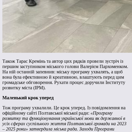
Також Тарас Кремінь та автор цих рядків провели зустріч із
першим заступником міського голови Валерієм Пархоменком.
На ній останній запевнив: міську програму ухвалять, а щоб
вона була ефективною й креативною, влаштують перед цим
громадське обговорення. Рухати процес доручили Інституту
розвитку міста (ІРМ).
Маленький крок уперед
Тож програму ухвалили. Це крок уперед. Із повідомлення на
офіційному сайті Полтавської міської ради:
«Програму
розвитку та функціонування української мови як державної в
усіх сферах суспільного життя Полтавської громади на 2023
– 2025 роки» затвердила міська рада.
Заходи Програми