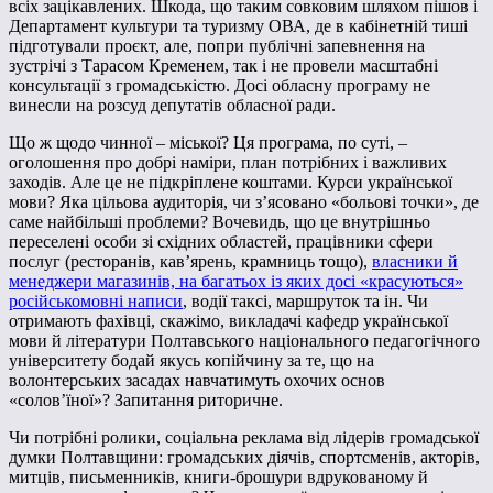
всіх зацікавлених. Шкода, що таким совковим шляхом пішов і
Департамент культури та туризму ОВА, де в кабінетній тиші
підготували проєкт, але, попри публічні запевнення на
зустрічі з Тарасом Кременем, так і не провели масштабні
консультації з громадськістю. Досі обласну програму не
винесли на розсуд депутатів обласної ради.
Що ж щодо чинної – міської? Ця програма, по суті, –
оголошення про добрі наміри, план потрібних і важливих
заходів. Але це не підкріплене коштами. Курси української
мови? Яка цільова аудиторія, чи з’ясовано «больові точки», де
саме найбільші проблеми? Вочевидь, що це внутрішньо
переселені особи зі східних областей, працівники сфери
послуг (ресторанів, кав’ярень, крамниць тощо),
власники й
менеджери магазинів, на багатьох із яких досі «красуються»
російськомовні написи
, водії таксі, маршруток та ін. Чи
отримають фахівці, скажімо, викладачі кафедр української
мови й літератури Полтавського національного педагогічного
університету бодай якусь копійчину за те, що на
волонтерських засадах навчатимуть охочих основ
«солов’їної»? Запитання риторичне.
Чи потрібні ролики, соціальна реклама від лідерів громадської
думки Полтавщини: громадських діячів, спортсменів, акторів,
митців, письменників, книги-брошури вдрукованому й