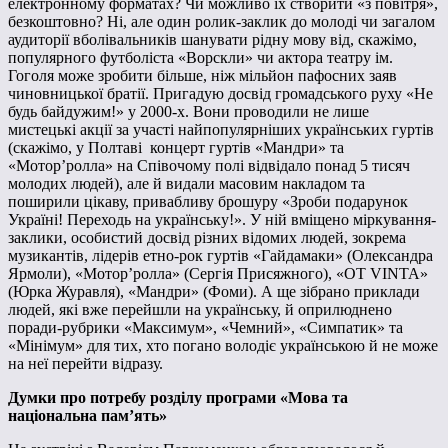
електронному форматах? Чи можливо їх створити «з повітря»,
безкоштовно? Ні, але один ролик-заклик до молоді чи загалом
аудиторії вболівальників шанувати рідну мову від, скажімо,
популярного футболіста «Ворскли» чи актора театру ім.
Гоголя може зробити більше, ніж мільйон пафосних заяв
чиновницької братії. Пригадую досвід громадського руху «Не
будь байдужим!» у 2000-х. Вони проводили не лише
мистецькі акції за участі найпопулярніших українських гуртів
(скажімо, у Полтаві концерт гуртів «Мандри» та
«Мотор’ролла» на Співочому полі відвідало понад 5 тисяч
молодих людей), але й видали масовим накладом та
поширили цікаву, привабливу брошуру «Зроби подарунок
Україні! Переходь на українську!». У ній вміщено міркування-
заклики, особистий досвід різних відомих людей, зокрема
музикантів, лідерів етно-рок гуртів «Гайдамаки» (Олександра
Ярмоли), «Мотор’ролла» (Сергія Присяжного), «OT VINTA»
(Юрка Журавля), «Мандри» (Фоми). А ще зібрано приклади
людей, які вже перейшли на українську, й оприлюднено
поради-рубрики «Максимум», «Чемний», «Симпатик» та
«Мінімум» для тих, хто погано володіє українською й не може
на неї перейти відразу.
Думки про потребу розділу програми «Мова та
національна пам’ять»