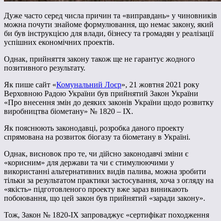
Дуже часто серед числа причин та «виправдань» у чиновників
можна почути знайоме формулювання, що немає закону, який
би був інструкцією для влади, бізнесу та громадян у реалізації
успішних економічних проектів.
Однак, прийняття закону також ще не гарантує жодного
позитивного результату.
Як пише сайт «
Комунальний Лоєр
», 21 жовтня 2021 року
Верховною Радою України був прийнятий Закон України
«Про внесення змін до деяких законів України щодо розвитку
виробництва біометану» № 1820 – IX.
Як пояснюють законодавці, розробка даного проекту
спрямована на розвиток біогазу та біометану в Україні.
Однак, висновок про те, чи дійсно законодавчі зміни є
«корисним» для держави та чи є стимулюючими у
використанні альтернативних видів палива, можна зробити
тільки за результатом практики застосування, хоча з огляду на
«якість» підготовленого проекту вже зараз виникають
побоювання, що цей закон був прийнятий «заради закону».
Тож, Закон № 1820-IX запроваджує «сертифікат походження