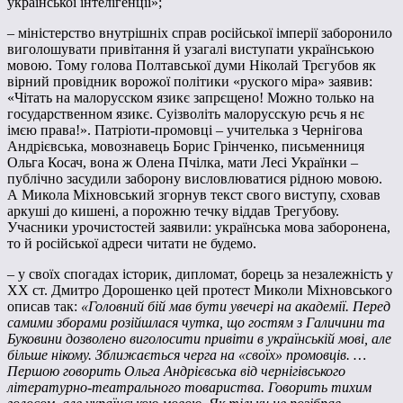
української інтелігенції»;
– міністерство внутрішніх справ російської імперії заборонило
виголошувати привітання й узагалі виступати українською
мовою. Тому голова Полтавської думи Ніколай Трєгубов як
вірний провідник ворожої політики «руского міра» заявив:
«Чітать на малорусском язикє запрєщено! Можно только на
государственном язикє. Суізволіть малорусскую рєчь я нє
імєю права!». Патріоти-промовці – учителька з Чернігова
Андрієвська, мовознавець Борис Грінченко, письменниця
Ольга Косач, вона ж Олена Пчілка, мати Лесі Українки –
публічно засудили заборону висловлюватися рідною мовою.
А Микола Міхновський згорнув текст свого виступу, сховав
аркуші до кишені, а порожню течку віддав Трегубову.
Учасники урочистостей заявили: українська мова заборонена,
то й російської адреси читати не будемо.
– у своїх спогадах історик, дипломат, борець за незалежність у
ХХ ст. Дмитро Дорошенко цей протест Миколи Міхновського
описав так:
«Головний бій мав бути увечері на академії. Перед
самими зборами розійшлася чутка, що гостям з Галичини та
Буковини дозволено виголосити привіти в українській мові, але
більше нікому. Зближається черга на «своїх» промовців. …
Першою говорить Ольга Андрієвська від чернігівського
літературно-театрального товариства. Говорить тихим