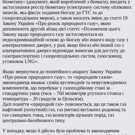
біометану» (документ, який вироблений з біомаси), вводить у
застосування реєстр біометану (електронну систему облікових
записів, яка фіксує подання біогазу до ГТС та до
газорозподільних мереж), а також вносить зміни до статті 19
Закону України «Про ринок природного газу», якою
доповнюють другий абзац цієї статті: «Положення цього
Закону щодо природного газу застосовуються на
недискримінаційній основі до біогазу або іншого виду газу з
альтернативних джерел, у разі, якщо біогаз або інший газ з
альтернативних джерел відповідає вимогам для доступу до
газотранспортних і газорозподільних систем, газосховищ,
установок LNG».
Якщо звернутися до понятійного апарату Закону України
«Про ринок природного газу», то «природнім газом»
законодавець вважає суміш вуглеводнів та невуглеводневих
компонентів, що перебуває у газоподібному стані за
стандартних умов (тиск – 760 міліметрів ртутного стовпа і
температура – 20 градусів за Цельсієм).
Далі поняття «природній газ» пояснюється, що це також газ
нафтовий (попутний) газ, газ (метан) вугільних родовищ та
газ сланцевих товщ, газ колекторів щільних порід, газ
центрально-басейнового типу.
У випадку, якщо б дійсно була проблема із законодавчим