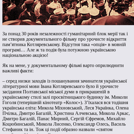
За понад 30 років незалежності гуманітарний блок мерії так і
не створив документального фільму про урочисте відкриття
пам’ятника Котляревському. Відсутня така «опція» в мовній
програмі… Але ж та подія була потужною українською
національною акцією!
Як на мене, у документальному фільмі варто оприлюднити
важливі факти:
– серед низки заходів із пошанування зачинателя української
літературної мови Івана Котляревського було й урочисте
засідання Полтавської міської думи в прикрашеній в
українському стилі залі просвітницького будинку ім. Миколи
Гоголя (теперішній кінотеатр «Колос»). З’їхалася вся тодішня
українська еліта: Микола Міхновський, Леся Українка, Олена
Пчілка, Дмитро Багалій, Христина Алчевська, Микола Аркас,
Дмитро Багалій, Панас Мирний, Сергій Єфремов, Михайло
Коцюбинський, Микола Лисенко, Олександр Олесь, Василь
Стефаник та ін. Тож ці події образно назвали «святом