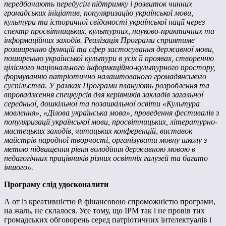
передбачають передусім підтримку і розвиток чинних
громадських ініціатив, популяризацію української мови,
культури та історичної свідомості української нації через
спектр просвітницьких, культурних, науково-практичних та
інформаційних заходів. Реалізація Програми сприятиме
розширенню функцій та сфер застосування державної мови,
поширенню української культури в усіх її проявах, створенню
цілісного національного інформаційно-культурного простору,
формуванню патріотично налаштованого громадянського
суспільства. У рамках Програми планують розроблення та
впровадження спецкурсів для керівників закладів загальної
середньої, дошкільної та позашкільної освіти «Культура
мовлення», «Ділова українська мова», проведення фестивалів з
популяризації української мови, просвітницьких, літературно-
мистецьких заходів, читацьких конференцій, виставок
майстрів народної творчості, організувати мовну школу з
метою підвищення рівня володіння державною мовою в
педагогічних працівників різних освітніх галузей та багато
іншого».
Програму слід удосконалити
А от із креативністю й фінансовою спроможністю програми,
на жаль, не склалося. Усе тому, що ІРМ так і не провів тих
громадських обговорень серед патріотичних інтелектуалів і