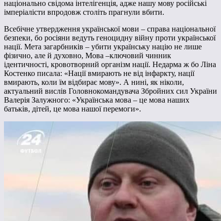
національно свідома інтелігенція, адже нашу мову російські
імперіалісти впродовж століть прагнули вбити.
Всебічне утвердження української мови – справа національної
безпеки, бо росіяни ведуть геноцидну війну проти української
нації. Мета загарбників – убити українську націю не лише
фізично, але й духовно, Мова –ключовий чинник
ідентичності, кровотворний організм нації. Недарма ж бо Ліна
Костенко писала: «Нації вмирають не від інфаркту, нації
вмирають, коли їм відбирає мову». А нині, як ніколи,
актуальний вислів Головнокомандувача Збройних сил України
Валерія Залужного: «Українська мова – це мова наших
батьків, дітей, це мова нашої перемоги».