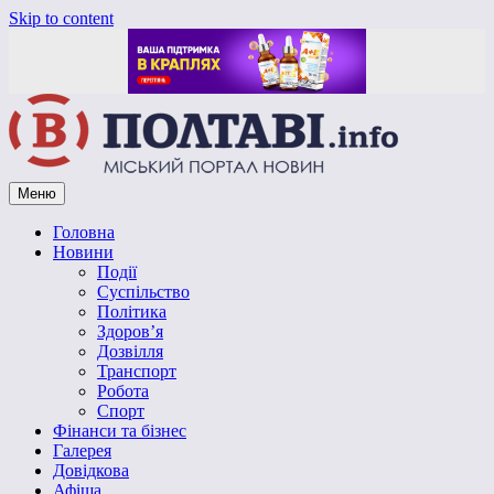
Skip to content
Меню
Vpoltave.info
Полтавський портал новин
Головна
Новини
Події
Суспільство
Політика
Здоров’я
Дозвілля
Транспорт
Робота
Спорт
Фінанси та бізнес
Галерея
Довідкова
Афіша