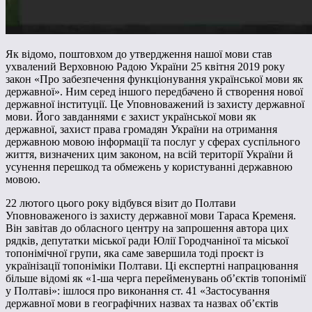
Як відомо, поштовхом до утвердження нашої мови став
ухвалений Верховною Радою України 25 квітня 2019 року
закон «Про забезпечення функціонування української мови як
державної». Ним серед іншого передбачено й створення нової
державної інституції. Це Уповноважений із захисту державної
мови. Його завданнями є захист української мови як
державної, захист права громадян України на отримання
державною мовою інформації та послуг у сферах суспільного
життя, визначених цим законом, на всій території України й
усунення перешкод та обмежень у користуванні державною
мовою.
22 лютого цього року відбувся візит до Полтави
Уповноваженого із захисту державної мови Тараса Кременя.
Він завітав до обласного центру на запрошення автора цих
рядків, депутатки міської ради Юлії Городчаніної та міської
топонімічної групи, яка саме завершила тоді проєкт із
українізації топоніміки Полтави. Ці експертні напрацювання
більше відомі як «1-ша черга перейменувань об’єктів топонімії
у Полтаві»: ішлося про виконання ст. 41 «Застосування
державної мови в географічних назвах та назвах об’єктів