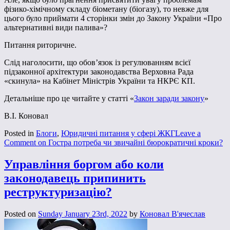
фізико-хімічному складу біометану (біогазу), то невже для
цього було приймати 4 сторінки змін до Закону України «Про
альтернативні види палива»?
Питання риторичне.
Слід наголосити, що обов’язок із регулюванням всієї
підзаконної архітектури законодавства Верховна Рада
«скинула» на Кабінет Міністрів України та НКРЄ КП.
Детальніше про це читайте у статті «
Закон заради закону
»
В.І. Коновал
Posted in
Блоги
,
Юридичні питання у сфері ЖКГ
Leave a
Comment
on Гостра потреба чи звичайні бюрократичні кроки?
Управління боргом або коли
законодавець припинить
реструктуризацію?
Posted on
Sunday January 23rd, 2022
by
Коновал В'ячеслав