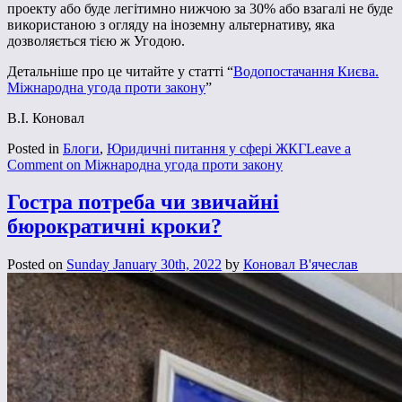
проекту або буде легітимно нижчою за 30% або взагалі не буде
використаною з огляду на іноземну альтернативу, яка
дозволяється тією ж Угодою.
Детальніше про це читайте у статті “
Водопостачання Києва.
Міжнародна угода проти закону
”
В.І. Коновал
Posted in
Блоги
,
Юридичні питання у сфері ЖКГ
Leave a
Comment
on Міжнародна угода проти закону
Гостра потреба чи звичайні
бюрократичні кроки?
Posted on
Sunday January 30th, 2022
by
Коновал В'ячеслав