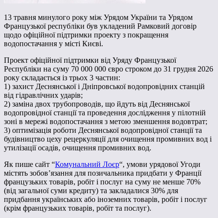
13 травня минулого року між Урядом України та Урядом
Французької республіки був укладений Рамковий договір
щодо офіційної підтримки проекту з покращення
водопостачання у місті Києві.
Проект офіційної підтримки від Уряду Французької
Республіки на суму 70 000 000 євро строком до 31 грудня 2026
року складається із трьох 3 частин:
1) захист Деснянської і Дніпровської водопровідних станцій
від гідравлічних ударів;
2) заміна двох трубопроводів, що йдуть від Деснянської
водопровідної станції та проведення дослідження у пілотній
зоні в мережі водопостачання з метою зменшення водовтрат;
3) оптимізація роботи Деснянської водопровідної станції та
будівництво цеху рецеркуляції для очищення промивних вод і
утилізації осадів, очищення промивних вод.
Як пише сайт “
Комунальний Лоєр
“, умови урядової Угоди
містять зобов’язання для позичальника придбати у Франції
французьких товарів, робіт і послуг на суму не менше 70%
(від загальної суми кредиту) та закладалися 30% для
придбання українських або іноземних товарів, робіт і послуг
(крім французьких товарів, робіт та послуг).