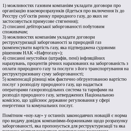
1) можливостях газовим компаніям укладати договори про
організацію взаєморозрахунків (йдеться про включення їх до
Реєстру суб’єктів ринку природного газу, до яких не
застосовується примусове стягнення);
2) списанні дебіторської заборгованості побутовим
споживачам;
3) можливостях компаніям укладати договори
реструктуризації заборгованості за природній газ
(компенсувати вартість газу, яка підтверджена судовими
рішенням НАК «Нафтогазу»);
4) cписанні неустойки (штрафів, пені) інфляційних
нарахувань, процентів річних нарахованих на заборгованість з
оплати природного газу та послуги з його транспортування на
реструктуризовану суму заборгованості;
5) компенсації різниці між фактично обгрунтованою вартістю
послуг з розподілу природного газу, що надається
операторами газорозподільних система та тарифами на
розподіл природного газу, затверджених Національною
комісією, що здійснює державне регулювання у сфері
енергетики та комунальних послуг.
Помітним «ноу-хау» у останніх законодавчих новацій є норма
про видачу довідок компаніями-боржниками щодо розрахунку
заборгованості, яка пропонується для реструктуризації та яка