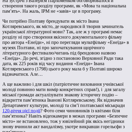
На зустрічі з Валерієм Пархоменком обговорювалося й
створення такого розділу програми, як «Мова та національна
пам’ять». На жаль, ІРМ не «завів» це в програму.
Чи потрібно Полтаву брендувати як місто Івана
Котляревського, як місто, де народився й творив зачинатель
української літературної мови? Так, але ж у програмі немає
розділу ні про створення якісного документального фільму
про автора «Енеїди», ні про перегляди мультфільму «Енеїда» в
музеях Полтави, ні про започаткування щорічного
літературного фестивалю/читань під брендовою назвою
«Енеїда». До речі, згідно з постановою Верховної Ради така
дата, як 225 років від часу видання «Енеїди» Івана
Котляревського (1798) цього року мала б у Полтаві широко
відзначатися. Але…
А ще важливо і для шкіл (патріотичне виховання учнівської
молоді повинно мати вимір конкретних справ!), і для загалу
міської громади актуалізувати знакову історичну подію –
відкриття пам’ятника Іванові Котляревському. Як відзначив
Департамент культури, молоді та сім’ї полтавської міськради
120-річчя цієї події
? Фото семи чиновників із квітами біля
пам’ятника? Навіть відеокамери в межах програми «Безпечне
місто» не встановлено, тож у ювілейний рік якісь негідники
знову вчинили акт вандалізму, укотре викравши горельєфи з
пам’ятника…