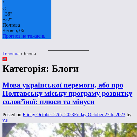
°
C
+
36°
+
22°
Полтава
Четвер, 06
Прогноз на тиждень
Головна
›
Блоги
Категорія:
Блоги
Мова української перемоги, або про
Полтавську міську програму розвитку
солов’їної: плюси та мінуси
Posted on
Friday October 27th, 2023
Friday October 27th, 2023
by
v.s