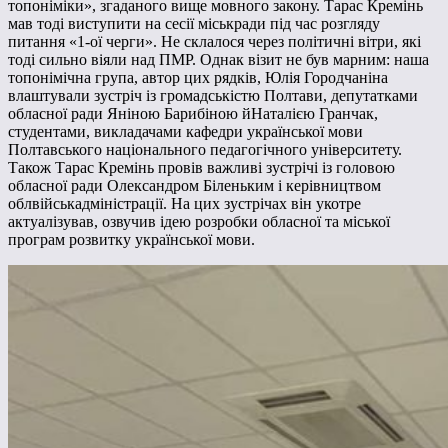
топоніміки», згаданого вище мовного закону. Тарас Кремінь
мав тоді виступити на сесії міськради під час розгляду
питання «1-ої черги». Не склалося через політичні вітри, які
тоді сильно віяли над ПМР. Однак візит не був марним: наша
топонімічна група, автор цих рядків, Юлія Городчаніна
влаштували зустріч із громадськістю Полтави, депутатками
обласної ради Яніною Барибіною йНаталією Гранчак,
студентами, викладачами кафедри української мови
Полтавського національного педагогічного університету.
Також Тарас Кремінь провів важливі зустрічі із головою
обласної ради Олександром Біленьким і керівництвом
облвійськадміністрації. На цих зустрічах він укотре
актуалізував, озвучив ідею розробки обласної та міської
програм розвитку української мови.