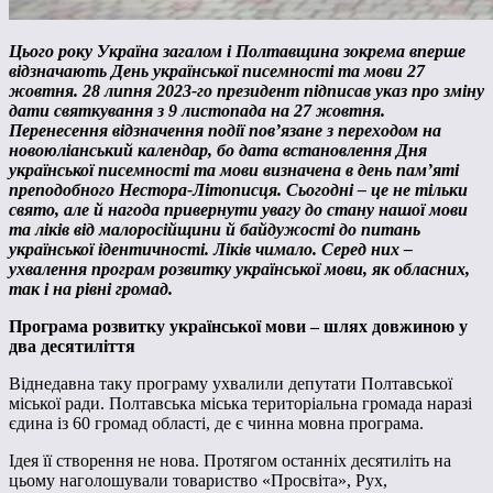
Цього року Україна загалом і Полтавщина зокрема вперше
відзначають День української писемності та мови 27
жовтня.
28 липня 2023-го президент підписав указ про зміну
дати святкування з 9 листопада на 27 жовтня.
Перенесення відзначення події повʼязане з переходом на
новоюліанський календар, бо дата встановлення Дня
української писемності та мови визначена в день памʼяті
преподобного Нестора-Літописця. Сьогодні – це не тільки
свято, але й нагода привернути увагу до стану нашої мови
та ліків від малоросійщини й байдужості до питань
української ідентичності. Ліків чимало. Серед них –
ухвалення програм розвитку української мови, як обласних,
так і на рівні громад.
Програма розвитку української мови – шлях довжиною у
два десятиліття
Віднедавна таку програму ухвалили депутати Полтавської
міської ради. Полтавська міська територіальна громада наразі
єдина із 60 громад області, де є чинна мовна програма.
Ідея її створення не нова. Протягом останніх десятиліть на
цьому наголошували товариство «Просвіта», Рух,