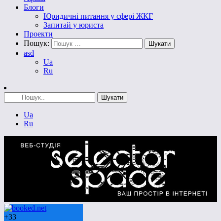
Блоги
Юридичні питання у сфері ЖКГ
Запитай у юриста
Проекти
Пошук:
asd
Ua
Ru
Ua
Ru
+
33