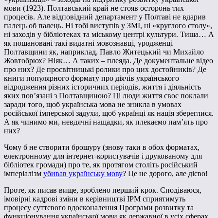
мови (1923). Полтавський край не стояв осторонь тих
процесів. Але відповідний департамент у Полтаві не вдарив
палець об палець. Ні тобі виступів у ЗМІ, ні «круглого столу»,
ні заходів у бібліотеках та міському центрі культури. Тиша… А
як пошановані такі видатні мовознавці, уродженці
Полтавщини як, наприклад, Павло Житецький чи Михайло
Жовтобрюх? Ніяк… А таких – плеяда. Де документальне відео
про них? Де просвітницькі ролики про цих достойників? Де
книги популярного формату про діячів українського
відродження різних історичних періодів, життя і діяльність
яких пов’язані з Полтавщиною? Ці люди життя своє поклали
заради того, щоб українська мова не зникла в умовах
російської імперської задухи, щоб українці як нація збереглися.
А як чинимо ми, невдячні нащадки, як плекаємо пам’ять про
них?
Чому б не створити брошуру (знову таки в обох форматах,
електронному для інтернет-користувачів і друкованому для
бібліотек громади) про те, як протягом століть російський
імперіалізм
убивав українську мову
? Це не дорого, але дієво!
Проте, як писав вище, зроблено перший крок. Сподіваюся,
імовірні кадрові зміни в керівництві ІРМ сприятимуть
процесу суттєвого вдосконалення Програми розвитку та
функціонування української мови як державної в усіх сферах