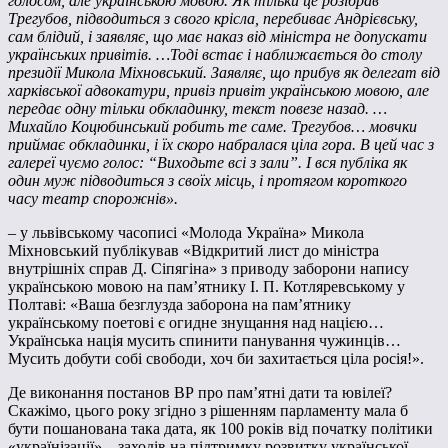
голосом, але українською мовою. Як тільки це розібрав
Трегубов, підводиться з свого крісла, перебиває Андрієвську,
сам блідий, і заявляє, що має наказ від міністра не допускати
українських привітів. …Тоді встає і наближається до столу
президії Микола Міхновський. Заявляє, що прибув як делегат від
харківської адвокатури, привіз привіт українською мовою, але
передає одну тільки обкладинку, текст повезе назад. …
Михайло Коцюбинський робить те саме. Трегубов… мовчки
приймає обкладинки, і їх скоро набралася ціла гора. В цей час з
галереї чуємо голос: “Виходьте всі з зали”. І вся публіка як
один муж підводиться з своїх місць, і протягом короткого
часу театр спорожнів».
– у львівському часописі «Молода Україна» Микола
Міхновський публікував «Відкритий лист до міністра
внутрішніх справ Д. Сіпягіна» з приводу заборони напису
українською мовою на пам’ятнику І. П. Котляревському у
Полтаві: «Ваша безглузда заборона на пам’ятнику
українському поетові є огидне знущання над нацією…
Українська нація мусить спинити панування чужинців…
Мусить добути собі свободи, хоч би захитається ціла росія!».
Де виконання постанов ВР про пам’ятні дати та ювілеї?
Скажімо, цього року згідно з рішенням парламенту мала б
бути пошанована така дата, як 100 років від початку політики
«українізації» – заходів на підтримку розвитку української