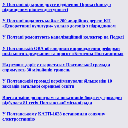
У Полтаві відкрили друге відділення ПриватБанку з
підвищеним рівнем доступності
У Полтаві видалять майже 200 аварійних дерев: КП
«Декоративні культури» уклало договір з підрядником
У Полтаві ремонтують каналізаційний колектор на Подолі
У Полтавській ОВА обговорили впровадження реформи
шкільного харчування та проєкт «Безпечна Полтавщина»
На ремонт доріг у старостатах Полтавської громади
спрямують 30 мільйонів гривень
У Полтавській громаді перейменували більше ніж 10
закладів загальної середньої освіти
Внесли зміни до програм та показників бюджету громади:
відбулася 81 сесія Полтавської міської ради
У Полтавському КАТП-1628 встановили сонячну
електростанцію