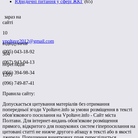
Юридичні питання у сфері ЖКГ
(65)
зараз на
сайті
10
vpoltave2012@gmail.com
відвідувачів
(095) 043-18-92
304
(067) 943-04-13
переглядів
(066) 394-98-34
1205
(096) 749-87-41
Правила сайту:
Допускається цитування матеріалів без отримання
попередньої згоди Vpoltave.info за умови розміщення в тексті
обов'язкового посилання на Vpoltave.info - Сайт міста
Полтави. Для інтернет-видань обов'язкове розміщення
прямого, відкритого для пошукових систем гіперпосилання на
цитовані статті не нижче другого абзацу в тексті або в якості
джерела. Порушення виняткових прав переслідується