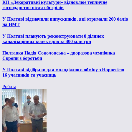
КП «Декоративні культури» відновлює тепличне
господарство після обстрілів
У Полтаві відзначили випускників, які отримали 200 балів
на НМТ
У Полтаві планують реконструювати 8 ділянок
каналізаційних колекторів за 400 млн грн
Полтавка Надія Соколовська – дворазова чемпіонка
Європи з боротьби
У Полтаві відібрали для молодіжного обміну з Норвегією
16 учасників та учасниць
Робота