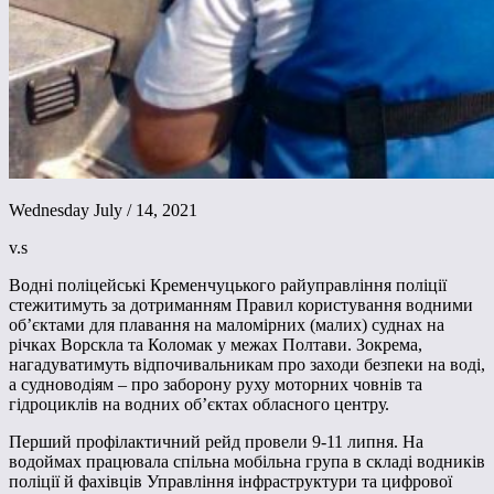
Wednesday July / 14, 2021
v.s
Водні поліцейські Кременчуцького райуправління поліції
стежитимуть за дотриманням Правил користування водними
об’єктами для плавання на маломірних (малих) суднах на
річках Ворскла та Коломак у межах Полтави. Зокрема,
нагадуватимуть відпочивальникам про заходи безпеки на воді,
а судноводіям – про заборону руху моторних човнів та
гідроциклів на водних об’єктах обласного центру.
Перший профілактичний рейд провели 9-11 липня. На
водоймах працювала спільна мобільна група в складі водників
поліції й фахівців Управління інфраструктури та цифрової