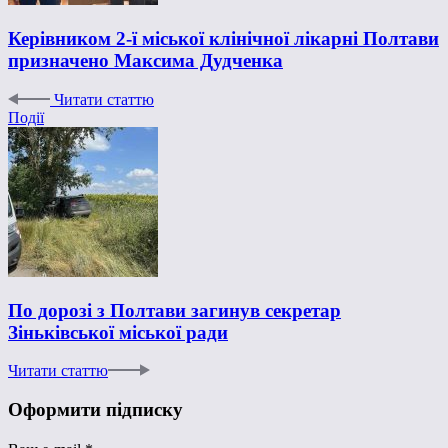
Керівником 2-ї міської клінічної лікарні Полтави
призначено Максима Дудченка
Читати статтю
Події
По дорозі з Полтави загинув секретар
Зіньківської міської ради
Читати статтю
Оформити підписку