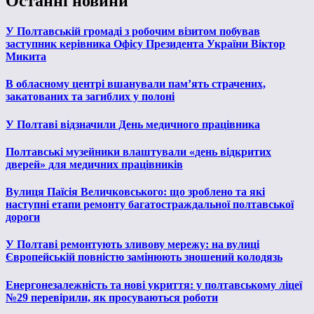
Останні новини
У Полтавській громаді з робочим візитом побував
заступник керівника Офісу Президента України Віктор
Микита
В обласному центрі вшанували пам’ять страчених,
закатованих та загиблих у полоні
У Полтаві відзначили День медичного працівника
Полтавські музейники влаштували «день відкритих
дверей» для медичних працівників
Вулиця Паїсія Величковського: що зроблено та які
наступні етапи ремонту багатостраждальної полтавської
дороги
У Полтаві ремонтують зливову мережу: на вулиці
Європейській повністю замінюють зношений колодязь
Енергонезалежність та нові укриття: у полтавському ліцеї
№29 перевірили, як просуваються роботи