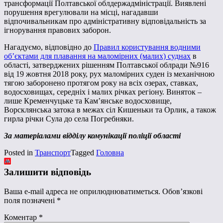
трансформації Полтавської облдержадміністрації. Виявлені
порушення врегулювали на місці, нагадавши
відпочивальникам про адміністративну відповідальність за
ігнорування правових заборон.
Нагадуємо, відповідно до
Правил користування водними
об’єктами для плавання на маломірних (малих) суднах
в
області, затверджених рішенням Полтавської облради №916
від 19 жовтня 2018 року, рух маломірних суден із механічною
тягою заборонено протягом року на всіх озерах, ставках,
водосховищах, середніх і малих річках регіону. Виняток –
лише Кременчуцьке та Кам’янське водосховище,
Ворсклянська затока в межах сіл Кишеньки та Орлик, а також
гирла річки Сула до села Погребняки.
За матеріалами відділу комунікації поліції області
Posted in
Транспорт
Tagged
Головна
Залишити відповідь
Ваша e-mail адреса не оприлюднюватиметься.
Обов’язкові
поля позначені
*
Коментар
*