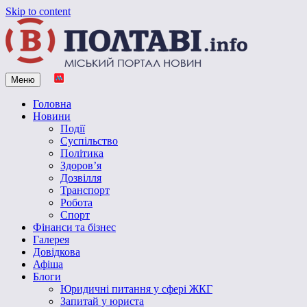
Skip to content
Меню
Vpoltave.info
Полтавський портал новин
Головна
Новини
Події
Суспільство
Політика
Здоров’я
Дозвілля
Транспорт
Робота
Спорт
Фінанси та бізнес
Галерея
Довідкова
Афіша
Блоги
Юридичні питання у сфері ЖКГ
Запитай у юриста