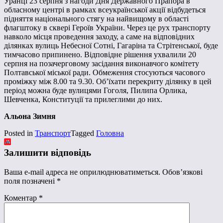
Уранці 23 серпня з нагоди Дня Державного Прапора в
обласному центрі в рамках всеукраїнської акції відбудеться
підняття національного стягу на найвищому в області
флагштоку в сквері Героїв України. Через це рух транспорту
навколо місця проведення заходу, а саме на відповідних
ділянках вулиць Небесної Сотні, Гагаріна та Стрітенської, буде
тимчасово припинено. Відповідне рішення ухвалили 20
серпня на позачерговому засідання виконавчого комітету
Полтавської міської ради. Обмеження стосуються часового
проміжку між 8.00 та 9.30. Об’їхати перекриту ділянку в цей
період можна буде вулицями Гоголя, Пилипа Орлика,
Шевченка, Конституції та прилеглими до них.
Альона Зимня
Posted in
Транспорт
Tagged
Головна
Залишити відповідь
Ваша e-mail адреса не оприлюднюватиметься.
Обов’язкові
поля позначені
*
Коментар
*