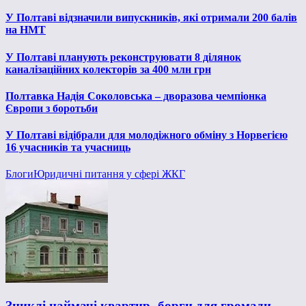
У Полтаві відзначили випускників, які отримали 200 балів
на НМТ
У Полтаві планують реконструювати 8 ділянок
каналізаційних колекторів за 400 млн грн
Полтавка Надія Соколовська – дворазова чемпіонка
Європи з боротьби
У Полтаві відібрали для молодіжного обміну з Норвегією
16 учасників та учасниць
Блоги
Юридичні питання у сфері ЖКГ
Зниклі наймачі квартир- борги для громади