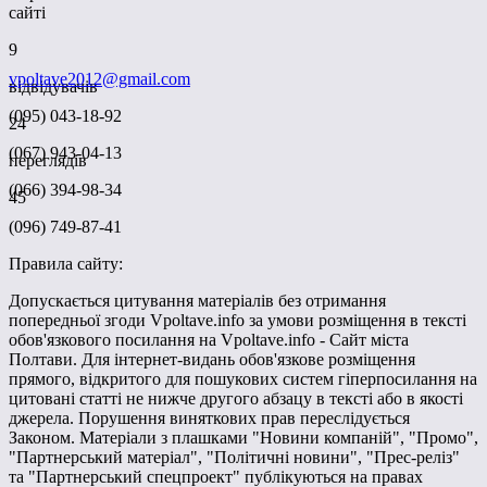
сайті
9
vpoltave2012@gmail.com
відвідувачів
(095) 043-18-92
24
(067) 943-04-13
переглядів
(066) 394-98-34
45
(096) 749-87-41
Правила сайту:
Допускається цитування матеріалів без отримання
попередньої згоди Vpoltave.info за умови розміщення в тексті
обов'язкового посилання на Vpoltave.info - Сайт міста
Полтави. Для інтернет-видань обов'язкове розміщення
прямого, відкритого для пошукових систем гіперпосилання на
цитовані статті не нижче другого абзацу в тексті або в якості
джерела. Порушення виняткових прав переслідується
Законом. Матеріали з плашками "Новини компаній", "Промо",
"Партнерський матеріал", "Політичні новини", "Прес-реліз"
та "Партнерський спецпроект" публікуються на правах