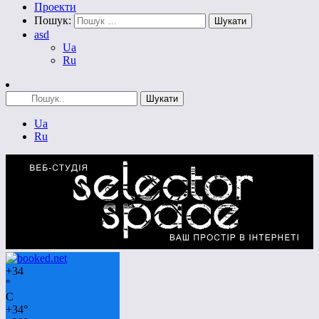
Проекти
Пошук:
asd
Ua
Ru
Ua
Ru
+
34
°
C
+
34°