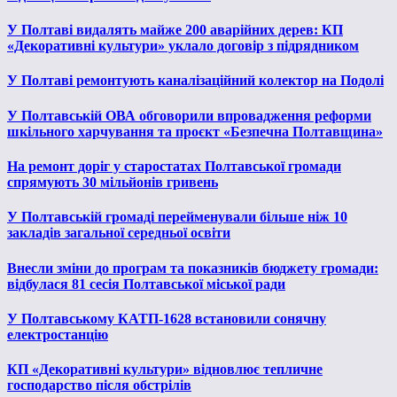
У Полтаві видалять майже 200 аварійних дерев: КП
«Декоративні культури» уклало договір з підрядником
У Полтаві ремонтують каналізаційний колектор на Подолі
У Полтавській ОВА обговорили впровадження реформи
шкільного харчування та проєкт «Безпечна Полтавщина»
На ремонт доріг у старостатах Полтавської громади
спрямують 30 мільйонів гривень
У Полтавській громаді перейменували більше ніж 10
закладів загальної середньої освіти
Внесли зміни до програм та показників бюджету громади:
відбулася 81 сесія Полтавської міської ради
У Полтавському КАТП-1628 встановили сонячну
електростанцію
КП «Декоративні культури» відновлює тепличне
господарство після обстрілів