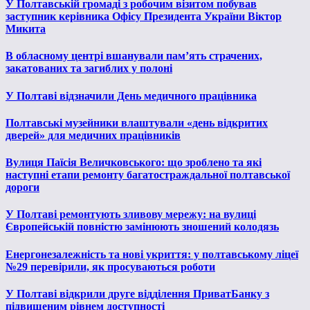
У Полтавській громаді з робочим візитом побував
заступник керівника Офісу Президента України Віктор
Микита
В обласному центрі вшанували пам’ять страчених,
закатованих та загиблих у полоні
У Полтаві відзначили День медичного працівника
Полтавські музейники влаштували «день відкритих
дверей» для медичних працівників
Вулиця Паїсія Величковського: що зроблено та які
наступні етапи ремонту багатостраждальної полтавської
дороги
У Полтаві ремонтують зливову мережу: на вулиці
Європейській повністю замінюють зношений колодязь
Енергонезалежність та нові укриття: у полтавському ліцеї
№29 перевірили, як просуваються роботи
У Полтаві відкрили друге відділення ПриватБанку з
підвищеним рівнем доступності