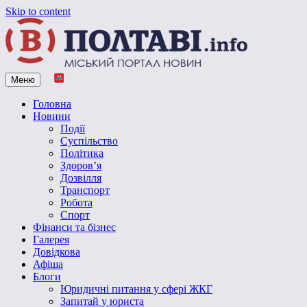
Skip to content
Меню
Vpoltave.info
Полтавський портал новин
Головна
Новини
Події
Суспільство
Політика
Здоров’я
Дозвілля
Транспорт
Робота
Спорт
Фінанси та бізнес
Галерея
Довідкова
Афіша
Блоги
Юридичні питання у сфері ЖКГ
Запитай у юриста