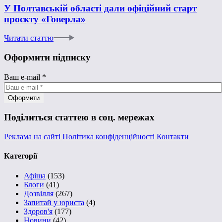
У Полтавській області дали офіційний старт
проєкту «Говерла»
Читати статтю
Оформити підписку
Ваш e-mail
*
Поділиться статтею в соц. мережах
Реклама на сайті
Політика конфіденційності
Контакти
Категорії
Афіша
(153)
Блоги
(41)
Дозвілля
(267)
Запитай у юриста
(4)
Здоров'я
(177)
Новини
(42)