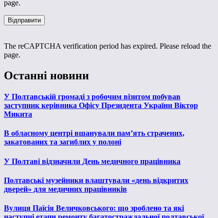
page.
The reCAPTCHA verification period has expired. Please reload the
page.
Останні новини
У Полтавській громаді з робочим візитом побував
заступник керівника Офісу Президента України Віктор
Микита
В обласному центрі вшанували пам’ять страчених,
закатованих та загиблих у полоні
У Полтаві відзначили День медичного працівника
Полтавські музейники влаштували «день відкритих
дверей» для медичних працівників
Вулиця Паїсія Величковського: що зроблено та які
наступні етапи ремонту багатостраждальної полтавської