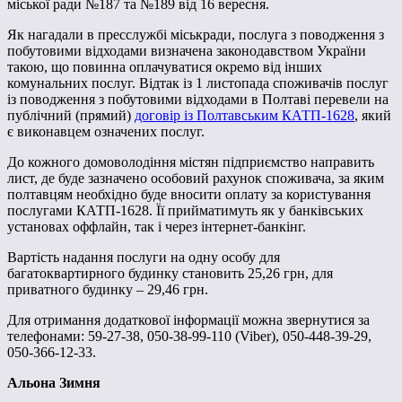
міської ради №187 та №189 від 16 вересня.
Як нагадали в пресслужбі міськради, послуга з поводження з
побутовими відходами визначена законодавством України
такою, що повинна оплачуватися окремо від інших
комунальних послуг. Відтак із 1 листопада споживачів послуг
із поводження з побутовими відходами в Полтаві перевели на
публічний (прямий)
договір із Полтавським КАТП-1628
, який
є виконавцем означених послуг.
До кожного домоволодіння містян підприємство направить
лист, де буде зазначено особовий рахунок споживача, за яким
полтавцям необхідно буде вносити оплату за користування
послугами КАТП-1628. Її прийматимуть як у банківських
установах оффлайн, так і через інтернет-банкінг.
Вартість надання послуги на одну особу для
багатоквартирного будинку становить 25,26 грн, для
приватного будинку – 29,46 грн.
Для отримання додаткової інформації можна звернутися за
телефонами: 59-27-38, 050-38-99-110 (Viber), 050-448-39-29,
050-366-12-33.
Альона Зимня