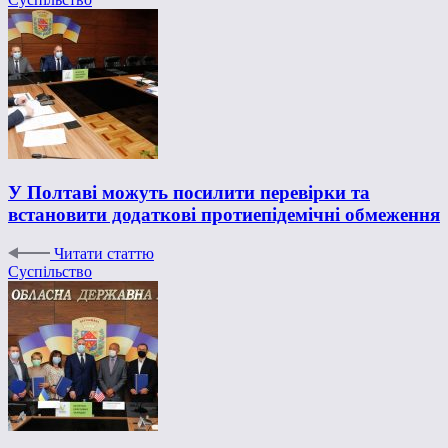
У Полтаві можуть посилити перевірки та
встановити додаткові протиепідемічні обмеження
Читати статтю
Суспільство