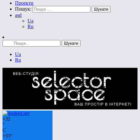
Проекти
Пошук:
asd
Ua
Ru
Ua
Ru
+
32
°
C
+
33°