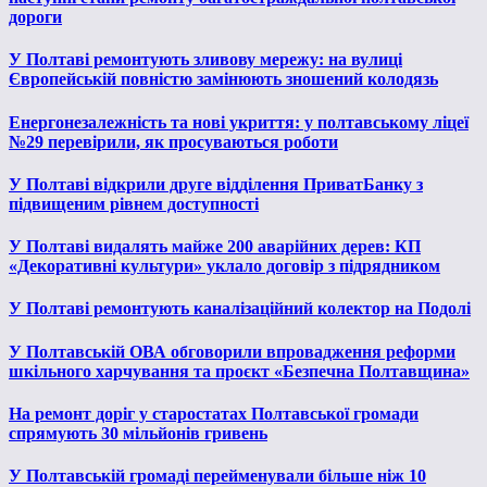
дороги
У Полтаві ремонтують зливову мережу: на вулиці
Європейській повністю замінюють зношений колодязь
Енергонезалежність та нові укриття: у полтавському ліцеї
№29 перевірили, як просуваються роботи
У Полтаві відкрили друге відділення ПриватБанку з
підвищеним рівнем доступності
У Полтаві видалять майже 200 аварійних дерев: КП
«Декоративні культури» уклало договір з підрядником
У Полтаві ремонтують каналізаційний колектор на Подолі
У Полтавській ОВА обговорили впровадження реформи
шкільного харчування та проєкт «Безпечна Полтавщина»
На ремонт доріг у старостатах Полтавської громади
спрямують 30 мільйонів гривень
У Полтавській громаді перейменували більше ніж 10