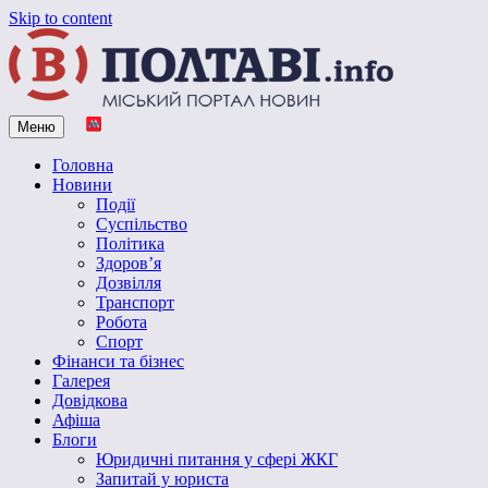
Skip to content
Меню
Vpoltave.info
Полтавський портал новин
Головна
Новини
Події
Суспільство
Політика
Здоров’я
Дозвілля
Транспорт
Робота
Спорт
Фінанси та бізнес
Галерея
Довідкова
Афіша
Блоги
Юридичні питання у сфері ЖКГ
Запитай у юриста