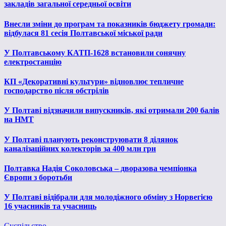
закладів загальної середньої освіти
Внесли зміни до програм та показників бюджету громади:
відбулася 81 сесія Полтавської міської ради
У Полтавському КАТП-1628 встановили сонячну
електростанцію
КП «Декоративні культури» відновлює тепличне
господарство після обстрілів
У Полтаві відзначили випускників, які отримали 200 балів
на НМТ
У Полтаві планують реконструювати 8 ділянок
каналізаційних колекторів за 400 млн грн
Полтавка Надія Соколовська – дворазова чемпіонка
Європи з боротьби
У Полтаві відібрали для молодіжного обміну з Норвегією
16 учасників та учасниць
Суспільство