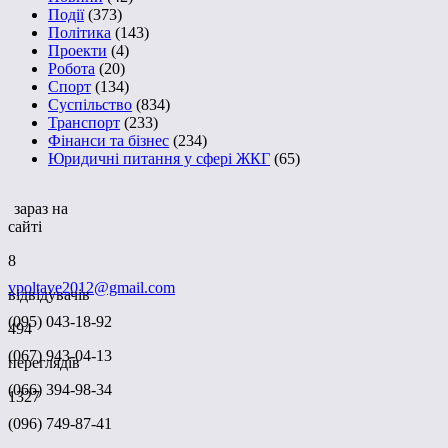
Події
(373)
Політика
(143)
Проекти
(4)
Робота
(20)
Спорт
(134)
Суспільство
(834)
Транспорт
(233)
Фінанси та бізнес
(234)
Юридичні питання у сфері ЖКГ
(65)
зараз на
сайті
8
vpoltave2012@gmail.com
відвідувачів
(095) 043-18-92
494
(067) 943-04-13
переглядів
(066) 394-98-34
1327
(096) 749-87-41