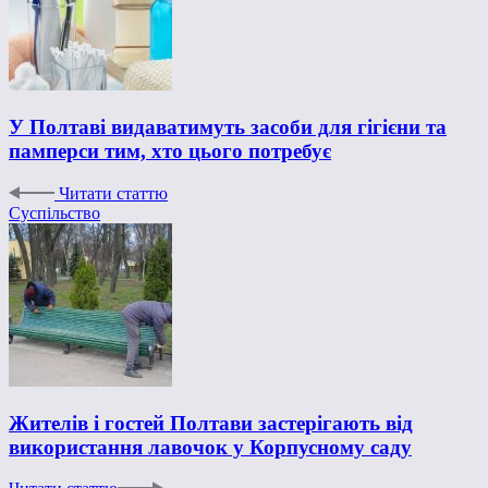
У Полтаві видаватимуть засоби для гігієни та
памперси тим, хто цього потребує
Читати статтю
Суспільство
Жителів і гостей Полтави застерігають від
використання лавочок у Корпусному саду