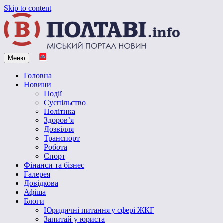
Skip to content
Меню
Vpoltave.info
Полтавський портал новин
Головна
Новини
Події
Суспільство
Політика
Здоров’я
Дозвілля
Транспорт
Робота
Спорт
Фінанси та бізнес
Галерея
Довідкова
Афіша
Блоги
Юридичні питання у сфері ЖКГ
Запитай у юриста