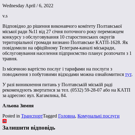
Wednesday April / 6, 2022
v.s
Відповідно до рішення виконавчого комітету Полтавської
міської ради №11 від 27 січня поточного року переможцем
конкурсу з обслуговування 10 старостинських округів
територіальної громади визнано Полтавське КАТП-1628. Як
повідомили на офіційному Телеграм-каналі міськради,
обслуговування населення підприємство планує розпочати з 1
травня.
Із місячною вартістю послуг і тарифами на послуги з
поводження з побутовими відходами можна ознайомитися
тут
.
У разі виникнення питань у Полтавській міській раді
рекомендують звертатися за тел. (0532) 59-28-07 або на КАТП
за адресою: вул. Кагамлика, 84.
Альона Зимня
Posted in
Транспорт
Tagged
Головна
,
Комунальні послуги
Залишити відповідь