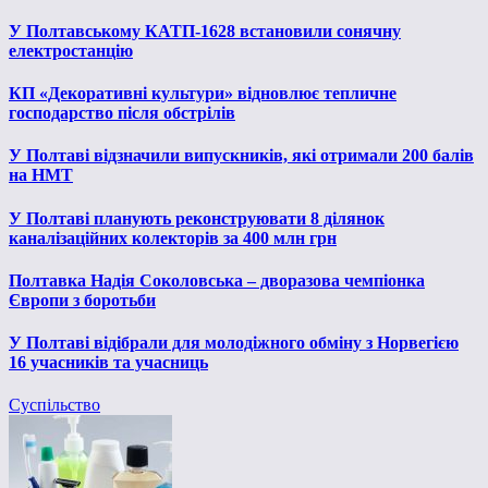
У Полтавському КАТП-1628 встановили сонячну
електростанцію
КП «Декоративні культури» відновлює тепличне
господарство після обстрілів
У Полтаві відзначили випускників, які отримали 200 балів
на НМТ
У Полтаві планують реконструювати 8 ділянок
каналізаційних колекторів за 400 млн грн
Полтавка Надія Соколовська – дворазова чемпіонка
Європи з боротьби
У Полтаві відібрали для молодіжного обміну з Норвегією
16 учасників та учасниць
Суспільство