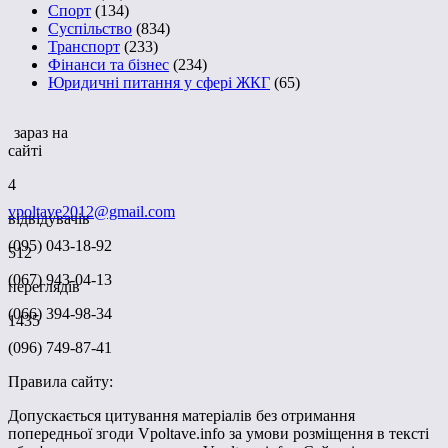
Спорт
(134)
Суспільство
(834)
Транспорт
(233)
Фінанси та бізнес
(234)
Юридичні питання у сфері ЖКГ
(65)
зараз на
сайті
4
vpoltave2012@gmail.com
відвідувачів
(095) 043-18-92
512
(067) 943-04-13
переглядів
(066) 394-98-34
1435
(096) 749-87-41
Правила сайту:
Допускається цитування матеріалів без отримання
попередньої згоди Vpoltave.info за умови розміщення в тексті