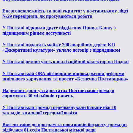
Енергонезалежність та нові укриття: у полтавському ліцеї
№29 перевірили, як просуваються роботи
У Полтаві відкрили друге відділення ПриватБанку з
підвищеним рівнем доступності
У Полтаві видалять майже 200 аварійних дерев: КП
«Декоративні культури» уклало договір з підрядником
У Полтаві ремонтують каналізаційний колектор на Подолі
У Полтавській ОВА обговорили впровадження реформи
шкільного харчування та проєкт «Безпечна Полтавщина»
На ремонт доріг у старостатах Полтавської громади
спрямують 30 мільйонів гривень
У Полтавській громаді перейменували більше ніж 10
закладів загальної середньої освіти
Внесли зміни до програм та показників бюджету громади:
відбулася 81 сесія Полтавської міської ради