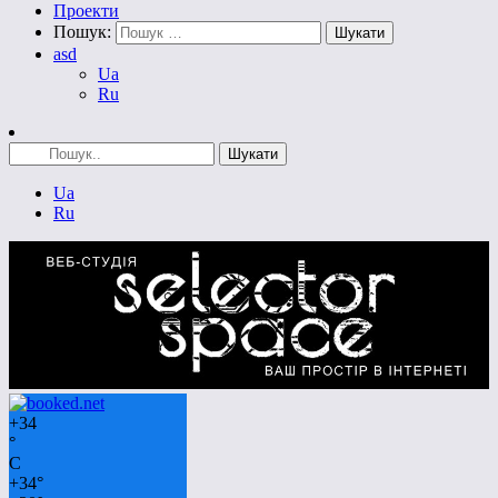
Проекти
Пошук:
asd
Ua
Ru
Ua
Ru
+
34
°
C
+
34°