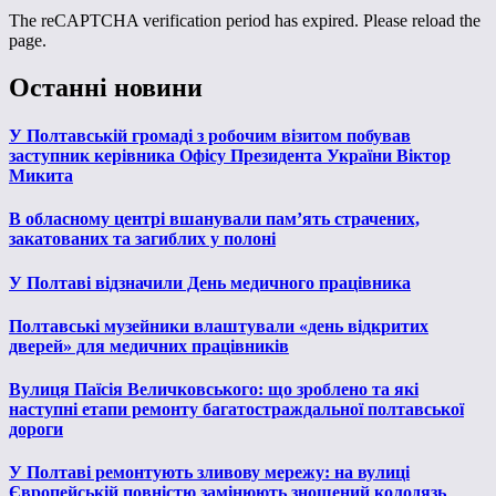
The reCAPTCHA verification period has expired. Please reload the
page.
Останні новини
У Полтавській громаді з робочим візитом побував
заступник керівника Офісу Президента України Віктор
Микита
В обласному центрі вшанували пам’ять страчених,
закатованих та загиблих у полоні
У Полтаві відзначили День медичного працівника
Полтавські музейники влаштували «день відкритих
дверей» для медичних працівників
Вулиця Паїсія Величковського: що зроблено та які
наступні етапи ремонту багатостраждальної полтавської
дороги
У Полтаві ремонтують зливову мережу: на вулиці
Європейській повністю замінюють зношений колодязь