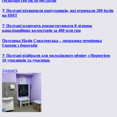
господарство після обстрілів
У Полтаві відзначили випускників, які отримали 200 балів
на НМТ
У Полтаві планують реконструювати 8 ділянок
каналізаційних колекторів за 400 млн грн
Полтавка Надія Соколовська – дворазова чемпіонка
Європи з боротьби
У Полтаві відібрали для молодіжного обміну з Норвегією
16 учасників та учасниць
Здоров'я