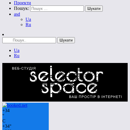
Проекти
Пошук:
asd
Ua
Ru
Ua
Ru
+
34
°
C
+
34°