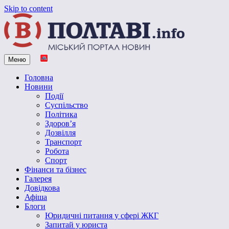
Skip to content
Меню
Vpoltave.info
Полтавський портал новин
Головна
Новини
Події
Суспільство
Політика
Здоров’я
Дозвілля
Транспорт
Робота
Спорт
Фінанси та бізнес
Галерея
Довідкова
Афіша
Блоги
Юридичні питання у сфері ЖКГ
Запитай у юриста