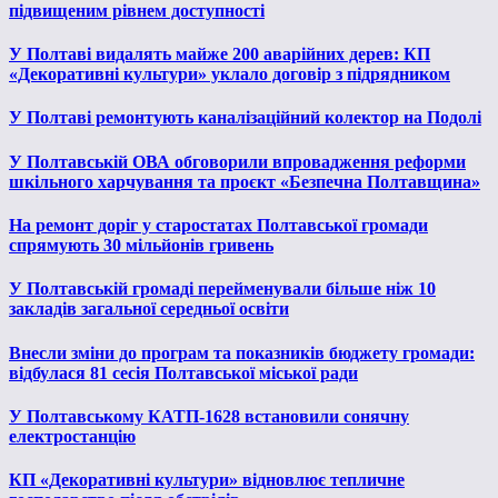
підвищеним рівнем доступності
У Полтаві видалять майже 200 аварійних дерев: КП
«Декоративні культури» уклало договір з підрядником
У Полтаві ремонтують каналізаційний колектор на Подолі
У Полтавській ОВА обговорили впровадження реформи
шкільного харчування та проєкт «Безпечна Полтавщина»
На ремонт доріг у старостатах Полтавської громади
спрямують 30 мільйонів гривень
У Полтавській громаді перейменували більше ніж 10
закладів загальної середньої освіти
Внесли зміни до програм та показників бюджету громади:
відбулася 81 сесія Полтавської міської ради
У Полтавському КАТП-1628 встановили сонячну
електростанцію
КП «Декоративні культури» відновлює тепличне