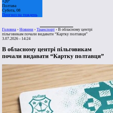
+
20°
Полтава
Субота, 08
Прогноз на тиждень
Головна
›
Новини
›
Транспорт
›
В обласному центрі
пільговикам почали видавати “Картку полтавця”
3.07.2026 - 14:24
В обласному центрі пільговикам
почали видавати “Картку полтавця”