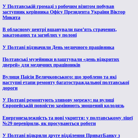
У Полтавській громаді з робочим візитом побував
заступник керівника Офісу Президента України Віктор
Микита
В обласному центрі вшанували пам’ять страчених,
закатованих та загиблих у полоні
У Полтаві відзначили День медичного працівника
Полтавські музейники влаштували «день відкритих
дверей» для медичних працівників
Вулиця Паїсія Величковського: що зроблено та які
наступні етапи ремонту багатостраждальної полтавської
дороги
У Полтаві ремонтують зливову мережу: на вулиці
Європейській повністю замінюють зношений колодязь
Енергонезалежність та нові укриття: у полтавському ліцеї
№29 перевірили, як просуваються роботи
У Полтаві відкрили друге відділення ПриватБанку з