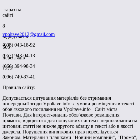
зараз на
сайті
8
vpoltave2012@gmail.com
відвідувачів
(095) 043-18-92
505
(067) 943-04-13
переглядів
(066) 394-98-34
1373
(096) 749-87-41
Правила сайту:
Допускається цитування матеріалів без отримання
попередньої згоди Vpoltave.info за умови розміщення в тексті
обов'язкового посилання на Vpoltave.info - Сайт міста
Полтави. Для інтернет-видань обов'язкове розміщення
прямого, відкритого для пошукових систем гіперпосилання на
цитовані статті не нижче другого абзацу в тексті або в якості
джерела. Порушення виняткових прав переслідується
Законом. Матеріали з плашками "Новини компаній", "Промо",