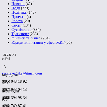
Новини
(42)
Події
(373)
Політика
(143)
Проекти
(4)
Робота
(20)
Спорт
(134)
Суспільство
(834)
Транспорт
(233)
Фінанси та бізнес
(234)
Юридичні питання у сфері ЖКГ
(65)
зараз на
сайті
13
vpoltave2012@gmail.com
відвідувачів
(095) 043-18-92
415
(067) 943-04-13
переглядів
(066) 394-98-34
978
(096) 749-87-41