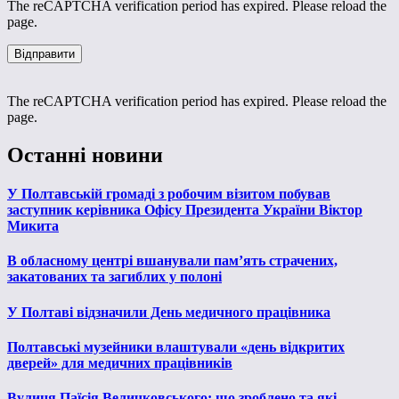
The reCAPTCHA verification period has expired. Please reload the
page.
The reCAPTCHA verification period has expired. Please reload the
page.
Останні новини
У Полтавській громаді з робочим візитом побував
заступник керівника Офісу Президента України Віктор
Микита
В обласному центрі вшанували пам’ять страчених,
закатованих та загиблих у полоні
У Полтаві відзначили День медичного працівника
Полтавські музейники влаштували «день відкритих
дверей» для медичних працівників
Вулиця Паїсія Величковського: що зроблено та які