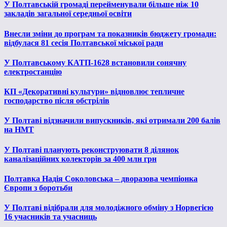
У Полтавській громаді перейменували більше ніж 10
закладів загальної середньої освіти
Внесли зміни до програм та показників бюджету громади:
відбулася 81 сесія Полтавської міської ради
У Полтавському КАТП-1628 встановили сонячну
електростанцію
КП «Декоративні культури» відновлює тепличне
господарство після обстрілів
У Полтаві відзначили випускників, які отримали 200 балів
на НМТ
У Полтаві планують реконструювати 8 ділянок
каналізаційних колекторів за 400 млн грн
Полтавка Надія Соколовська – дворазова чемпіонка
Європи з боротьби
У Полтаві відібрали для молодіжного обміну з Норвегією
16 учасників та учасниць