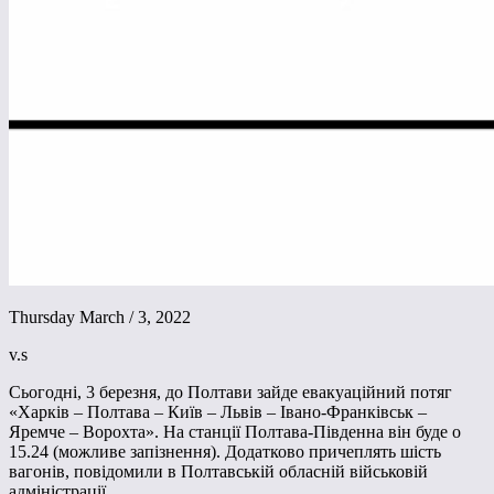
Thursday March / 3, 2022
v.s
Сьогодні, 3 березня, до Полтави зайде евакуаційний потяг
«Харків – Полтава – Київ – Львів – Івано-Франківськ –
Яремче – Ворохта». На станції Полтава-Південна він буде о
15.24 (можливе запізнення). Додатково причеплять шість
вагонів, повідомили в Полтавській обласній військовій
адміністрації.