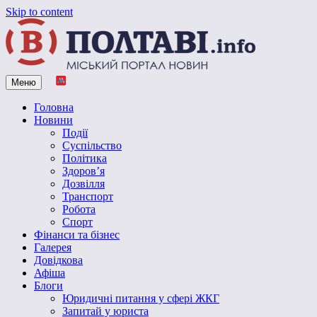
Skip to content
Меню
Vpoltave.info
Полтавський портал новин
Головна
Новини
Події
Суспільство
Політика
Здоров’я
Дозвілля
Транспорт
Робота
Спорт
Фінанси та бізнес
Галерея
Довідкова
Афіша
Блоги
Юридичні питання у сфері ЖКГ
Запитай у юриста