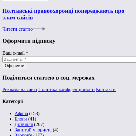
Полтавські правоохоронці попереджають про
злам сайтів
Читати статтю
Оформити підписку
Ваш e-mail
*
Поділиться статтею в соц. мережах
Реклама на сайті
Політика конфіденційності
Контакти
Категорії
Афіша
(153)
Блоги
(41)
Дозвілля
(267)
Запитай у юриста
(4)
Здоров'я
(177)