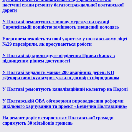
наступні етапи ремонту багатостраждальної полтавської
дороги
У Полтаві ремонтують зливову мережу: на вулиці
Європейській повністю замінюють зношений колодязь
Енергонезалежність та нові укриття: у полтавському ліцеї
№29 перевірили, як просуваються роботи
У Полтаві відкрили друге відділення ПриватБанку з
підвищеним рівнем доступності
У Полтаві видалять майже 200 аварійних дерев: КП
«Декоративні культури» уклало договір з підрядником
У Полтаві ремонтують каналізаційний колектор на Подолі
У Полтавській ОВА обговорили впровадження реформи
шкільного харчування та проєкт «Безпечна Полтавщина»
На ремонт доріг у старостатах Полтавської громади
спрямують 30 мільйонів гривень