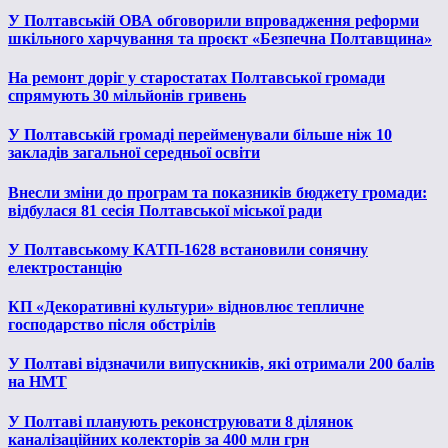
У Полтавській ОВА обговорили впровадження реформи
шкільного харчування та проєкт «Безпечна Полтавщина»
На ремонт доріг у старостатах Полтавської громади
спрямують 30 мільйонів гривень
У Полтавській громаді перейменували більше ніж 10
закладів загальної середньої освіти
Внесли зміни до програм та показників бюджету громади:
відбулася 81 сесія Полтавської міської ради
У Полтавському КАТП-1628 встановили сонячну
електростанцію
КП «Декоративні культури» відновлює тепличне
господарство після обстрілів
У Полтаві відзначили випускників, які отримали 200 балів
на НМТ
У Полтаві планують реконструювати 8 ділянок
каналізаційних колекторів за 400 млн грн