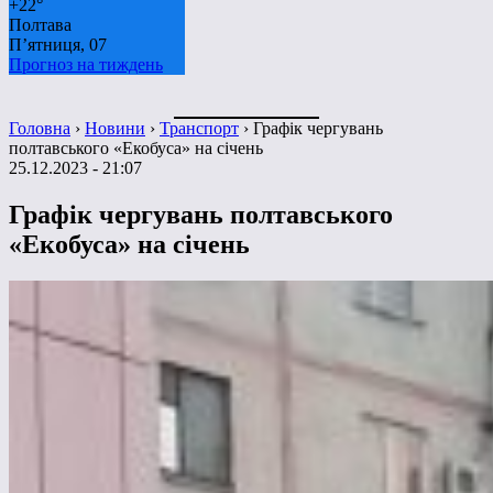
+
22°
Полтава
П’ятниця, 07
Прогноз на тиждень
Головна
›
Новини
›
Транспорт
›
Графік чергувань
полтавського «Екобуса» на січень
25.12.2023 - 21:07
Графік чергувань полтавського
«Екобуса» на січень