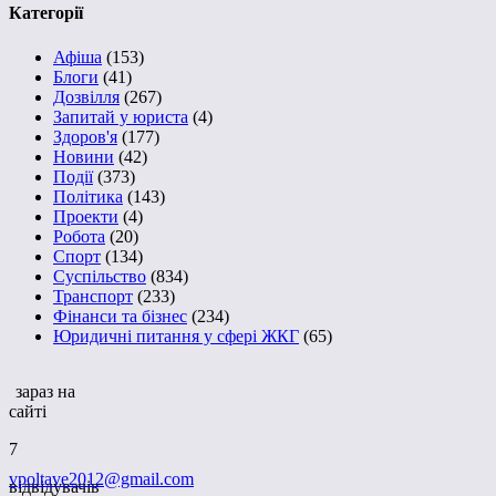
Категорії
Афіша
(153)
Блоги
(41)
Дозвілля
(267)
Запитай у юриста
(4)
Здоров'я
(177)
Новини
(42)
Події
(373)
Політика
(143)
Проекти
(4)
Робота
(20)
Спорт
(134)
Суспільство
(834)
Транспорт
(233)
Фінанси та бізнес
(234)
Юридичні питання у сфері ЖКГ
(65)
зараз на
сайті
7
vpoltave2012@gmail.com
відвідувачів