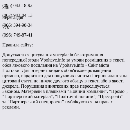
(095) 043-18-92
346
(067) 943-04-13
переглядів
(066) 394-98-34
770
(096) 749-87-41
Правила сайту:
Допускається цитування матеріалів без отримання
попередньої згоди Vpoltave.info за умови розміщення в тексті
обов'язкового посилання на Vpoltave.info - Сайт міста
Полтави. Для інтернет-видань обов'язкове розміщення
прямого, відкритого для пошукових систем гіперпосилання на
цитовані статті не нижче другого абзацу в тексті або в якості
джерела. Порушення виняткових прав переслідується
Законом. Матеріали з плашками "Новини компаній", "Промо",
"Партнерський матеріал", "Політичні новини", "Прес-реліз"
та "Партнерський спецпроект" публікуються на правах
реклами.