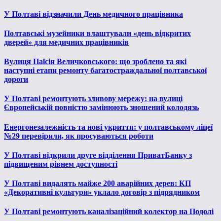
У Полтаві відзначили День медичного працівника
Полтавські музейники влаштували «день відкритих
дверей» для медичних працівників
Вулиця Паїсія Величковського: що зроблено та які
наступні етапи ремонту багатостраждальної полтавської
дороги
У Полтаві ремонтують зливову мережу: на вулиці
Європейській повністю замінюють зношений колодязь
Енергонезалежність та нові укриття: у полтавському ліцеї
№29 перевірили, як просуваються роботи
У Полтаві відкрили друге відділення ПриватБанку з
підвищеним рівнем доступності
У Полтаві видалять майже 200 аварійних дерев: КП
«Декоративні культури» уклало договір з підрядником
У Полтаві ремонтують каналізаційний колектор на Подолі