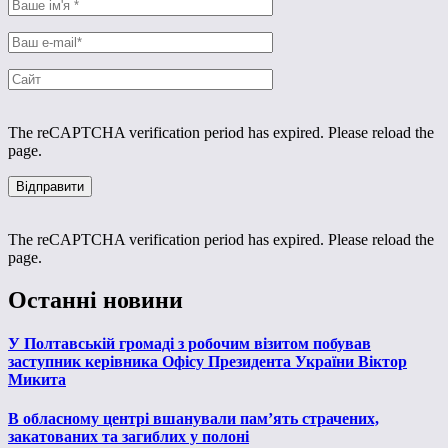
The reCAPTCHA verification period has expired. Please reload the
page.
The reCAPTCHA verification period has expired. Please reload the
page.
Останні новини
У Полтавській громаді з робочим візитом побував
заступник керівника Офісу Президента України Віктор
Микита
В обласному центрі вшанували пам’ять страчених,
закатованих та загиблих у полоні