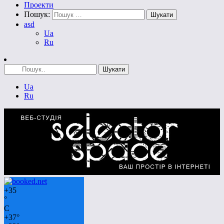
Проекти
Пошук:
asd
Ua
Ru
Ua
Ru
+
35
°
C
+
37°