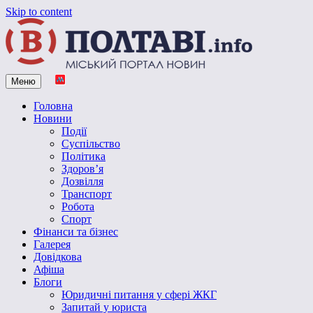
Skip to content
Меню
Vpoltave.info
Полтавський портал новин
Головна
Новини
Події
Суспільство
Політика
Здоров’я
Дозвілля
Транспорт
Робота
Спорт
Фінанси та бізнес
Галерея
Довідкова
Афіша
Блоги
Юридичні питання у сфері ЖКГ
Запитай у юриста