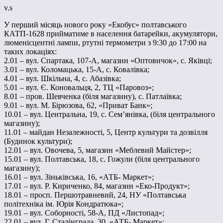
v.s
У перший місяць нового року «Екобус» полтавського
КАТП-1628 прийматиме в населення батарейки, акумулятори,
люменісцентні лампи, ртутні термометри з 9:30 до 17:00 на
таких локаціях:
2.01 – вул. Спартака, 107-А, магазин «Оптовичок», с. Яківці;
3.01 – вул. Коломацька, 15-А, с. Ковалівка;
4.01 – вул. Шкільна, 4, с. Абазівка;
5.01 – вул. Є. Коновальця, 2, ТЦ «Паровоз»;
8.01 – пров. Шевченка (біля магазину), с. Патлаївка;
9.01 – вул. М. Бірюзова, 62, «Приват Банк»;
10.01 – вул. Центральна, 19, с. Сем’янівка, (біля центрального
магазину);
11.01 – майдан Незалежності, 5, Центр культури та дозвілля
(Будинок культури);
12.01 – вул. Овочева, 5, магазин «Меблевий Майстер»;
15.01 – вул. Полтавська, 18, с. Гожули (біля центрального
магазину);
16.01 – вул. Зіньківська, 16, «АТБ- Маркет»;
17.01 – вул. Р. Кириченко, 84, магазин «Еко-Продукт»;
18.01 – просп. Першотравневий, 24, НУ «Полтавська
політехніка ім. Юрія Кондратюка»;
19.01 – вул. Соборності, 58-А, ПД «Листопад»;
22.01 – вул. Г. Сталінграда, 30, «АТБ- Маркет»;