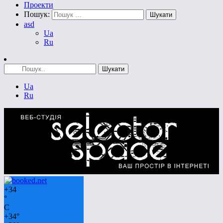
Проекти
Пошук:
asd
Ua
Ru
Ua
Ru
+
34
°
C
+
34°