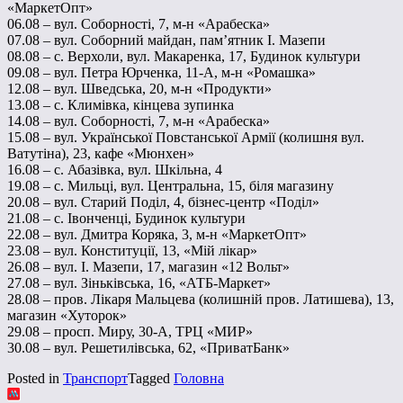
«МаркетОпт»
06.08 – вул. Соборності, 7, м-н «Арабеска»
07.08 – вул. Соборний майдан, пам’ятник І. Мазепи
08.08 – с. Верхоли, вул. Макаренка, 17, Будинок культури
09.08 – вул. Петра Юрченка, 11-А, м-н «Ромашка»
12.08 – вул. Шведська, 20, м-н «Продукти»
13.08 – с. Климівка, кінцева зупинка
14.08 – вул. Соборності, 7, м-н «Арабеска»
15.08 – вул. Української Повстанської Армії (колишня вул.
Ватутіна), 23, кафе «Мюнхен»
16.08 – с. Абазівка, вул. Шкільна, 4
19.08 – с. Мильці, вул. Центральна, 15, біля магазину
20.08 – вул. Старий Поділ, 4, бізнес-центр «Поділ»
21.08 – с. Івонченці, Будинок культури
22.08 – вул. Дмитра Коряка, 3, м-н «МаркетОпт»
23.08 – вул. Конституції, 13, «Мій лікар»
26.08 – вул. І. Мазепи, 17, магазин «12 Вольт»
27.08 – вул. Зіньківська, 16, «АТБ-Маркет»
28.08 – пров. Лікаря Мальцева (колишній пров. Латишева), 13,
магазин «Хуторок»
29.08 – просп. Миру, 30-А, ТРЦ «МИР»
30.08 – вул. Решетилівська, 62, «ПриватБанк»
Posted in
Транспорт
Tagged
Головна