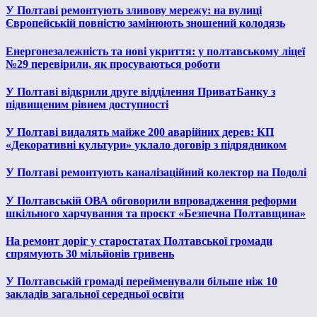
У Полтаві ремонтують зливову мережу: на вулиці
Європейській повністю замінюють зношений колодязь
Енергонезалежність та нові укриття: у полтавському ліцеї
№29 перевірили, як просуваються роботи
У Полтаві відкрили друге відділення ПриватБанку з
підвищеним рівнем доступності
У Полтаві видалять майже 200 аварійних дерев: КП
«Декоративні культури» уклало договір з підрядником
У Полтаві ремонтують каналізаційний колектор на Подолі
У Полтавській ОВА обговорили впровадження реформи
шкільного харчування та проєкт «Безпечна Полтавщина»
На ремонт доріг у старостатах Полтавської громади
спрямують 30 мільйонів гривень
У Полтавській громаді перейменували більше ніж 10
закладів загальної середньої освіти