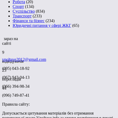
Робота
(20)
Спорт
(134)
Суспільство
(834)
Транспорт
(233)
Фінанси та бізнес
(234)
Юридичні питання у сфері ЖКГ
(65)
зараз на
сайті
9
vpoltave2012@gmail.com
відвідувачів
(095) 043-18-92
23
(067) 943-04-13
переглядів
(066) 394-98-34
44
(096) 749-87-41
Правила сайту:
Допускається цитування матеріалів без отримання
попередньої згоди Vpoltave.info за умови розміщення в тексті