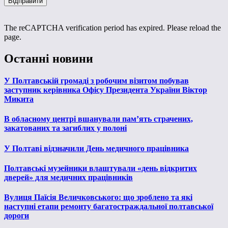
The reCAPTCHA verification period has expired. Please reload the
page.
Останні новини
У Полтавській громаді з робочим візитом побував
заступник керівника Офісу Президента України Віктор
Микита
В обласному центрі вшанували пам’ять страчених,
закатованих та загиблих у полоні
У Полтаві відзначили День медичного працівника
Полтавські музейники влаштували «день відкритих
дверей» для медичних працівників
Вулиця Паїсія Величковського: що зроблено та які
наступні етапи ремонту багатостраждальної полтавської
дороги