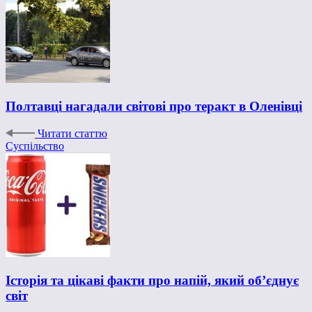
Полтавці нагадали світові про теракт в Оленівці
Читати статтю
Суспільство
Історія та цікаві факти про напій, який об’єднує
світ