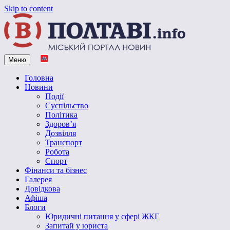
Skip to content
Меню
Vpoltave.info
Полтавський портал новин
Головна
Новини
Події
Суспільство
Політика
Здоров’я
Дозвілля
Транспорт
Робота
Спорт
Фінанси та бізнес
Галерея
Довідкова
Афіша
Блоги
Юридичні питання у сфері ЖКГ
Запитай у юриста