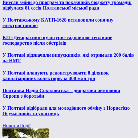
Внесли зміни до програм та показників бюджету громади:
відбулася 81 сесія Полтавської міської ради
У Полтавському КАТП-1628 встановили сонячну
електростанцію
КП «Декоративні культури» відновлює тепличне
господарство після обстрілів
У Полтаві відзначили випускників, які отримали 200 балів
на НМТ
У Полтаві планують реконструювати 8 ділянок
каналізаційних колекторів за 400 млн грн
Полтавка Надія Соколовська – дворазова чемпіонка
Європи з боротьби
У Полтаві відібрали для молодіжного обміну з Норвегією
16 учасників та учасниць
Новини
Події