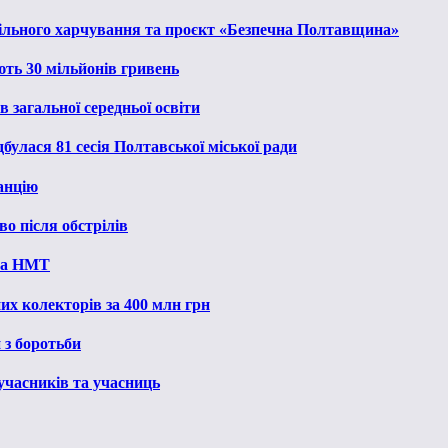
льного харчування та проєкт «Безпечна Полтавщина»
ють 30 мільйонів гривень
 загальної середньої освіти
булася 81 сесія Полтавської міської ради
анцію
о після обстрілів
 на НМТ
их колекторів за 400 млн грн
 з боротьби
 учасників та учасниць