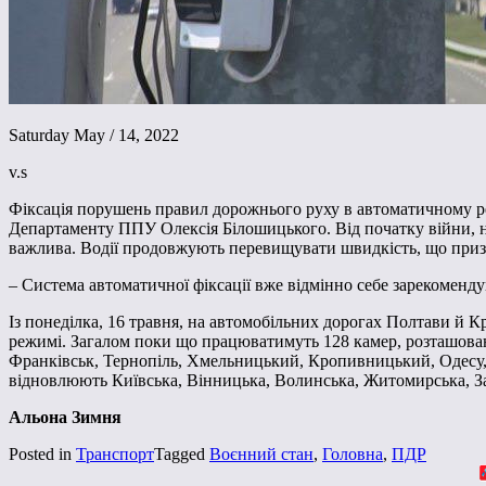
Saturday May / 14, 2022
v.s
Фіксація порушень правил дорожнього руху в автоматичному ре
Департаменту ППУ Олексія Білошицького. Від початку війни, на
важлива. Водії продовжують перевищувати швидкість, що приз
– Система автоматичної фіксації вже відмінно себе зарекоменду
Із понеділка, 16 травня, на автомобільних дорогах Полтави 
режимі. Загалом поки що працюватимуть 128 камер, розташовани
Франківськ, Тернопіль, Хмельницький, Кропивницький, Одесу, Ч
відновлюють Київська, Вінницька, Волинська, Житомирська, Зак
Альона Зимня
Posted in
Транспорт
Tagged
Воєнний стан
,
Головна
,
ПДР