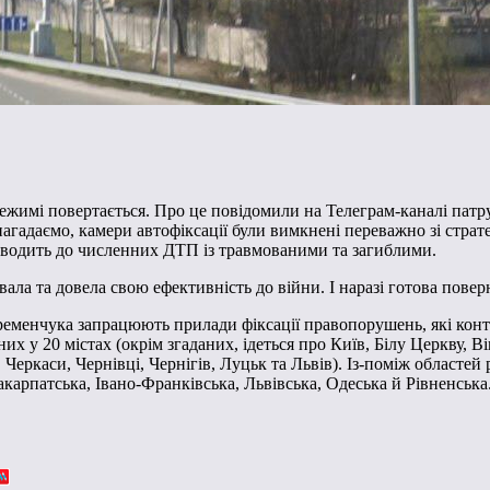
жимі повертається. Про це повідомили на Телеграм-каналі патру
гадаємо, камери автофіксації були вимкнені переважно зі страт
водить до численних ДТП із травмованими та загиблими.
вала та довела свою ефективність до війни. І наразі готова пове
й Кременчука запрацюють прилади фіксації правопорушень, які 
х у 20 містах (окрім згаданих, ідеться про Київ, Білу Церкву, 
еркаси, Чернівці, Чернігів, Луцьк та Львів). Із-поміж областе
арпатська, Івано-Франківська, Львівська, Одеська й Рівненська