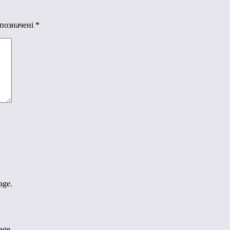
 позначені
*
age.
age.