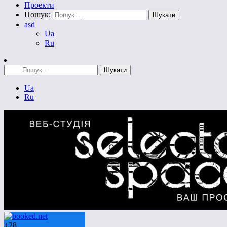
Проекти
Пошук:
asd
Ua
Ru
Ua
Ru
+
28