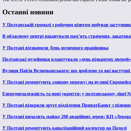
Останні новини
У Полтавській громаді з робочим візитом побував заступни
В обласному центрі вшанували пам’ять страчених, закатован
У Полтаві відзначили День медичного працівника
Полтавські музейники влаштували «день відкритих дверей»
Вулиця Паїсія Величковського: що зроблено та які наступні
У Полтаві ремонтують зливову мережу: на вулиці Європейс
Енергонезалежність та нові укриття: у полтавському ліцеї 
У Полтаві відкрили друге відділення ПриватБанку з підвищ
У Полтаві видалять майже 200 аварійних дерев: КП «Декора
У Полтаві ремонтують каналізаційний колектор на Подолі