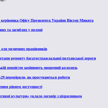
к керівника Офісу Президента України Віктор Микита
их та загиблих у полоні
 для медичних працівників
 етапи ремонту багатостраждальної полтавської дороги
ькій повністю замінюють зношений колодязь
№29 перевірили, як просуваються роботи
еним рівнем доступності
тивні культури» уклало договір з підрядником