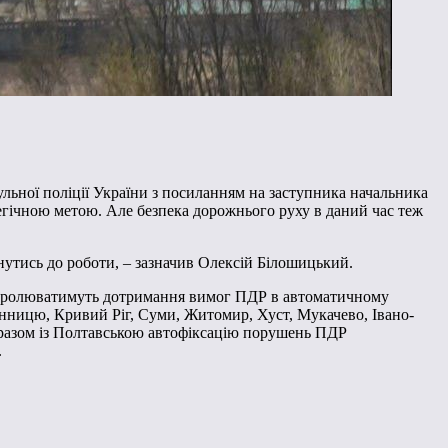
льної поліції України з посиланням на заступника начальника
егічною метою. Але безпека дорожнього руху в даний час теж
рнутись до роботи, – зазначив Олексій Білошицький.
контролюватимуть дотримання вимог ПДР в автоматичному
Вінницю, Кривий Ріг, Суми, Житомир, Хуст, Мукачево, Івано-
й разом із Полтавською автофіксацію порушень ПДР
.