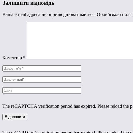
Залишити відповідь
Ваша e-mail адреса не оприлюднюватиметься.
Обов’язкові поля
Коментар
*
The reCAPTCHA verification period has expired. Please reload the p
The reCAPTCHA verification period has expired. Please reload the p