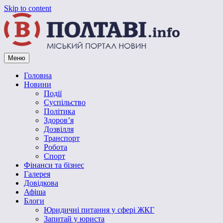
Skip to content
Меню
Vpoltave.info
Полтавський портал новин
Головна
Новини
Події
Суспільство
Політика
Здоров’я
Дозвілля
Транспорт
Робота
Спорт
Фінанси та бізнес
Галерея
Довідкова
Афіша
Блоги
Юридичні питання у сфері ЖКГ
Запитай у юриста