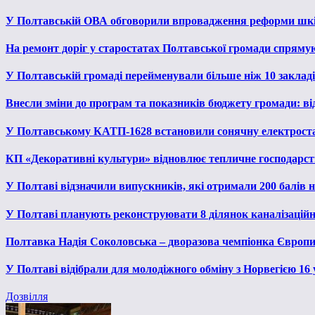
У Полтавській ОВА обговорили впровадження реформи шкі
На ремонт доріг у старостатах Полтавської громади спряму
У Полтавській громаді перейменували більше ніж 10 закладів
Внесли зміни до програм та показників бюджету громади: від
У Полтавському КАТП-1628 встановили сонячну електрост
КП «Декоративні культури» відновлює тепличне господарств
У Полтаві відзначили випускників, які отримали 200 балів
У Полтаві планують реконструювати 8 ділянок каналізаційн
Полтавка Надія Соколовська – дворазова чемпіонка Європи
У Полтаві відібрали для молодіжного обміну з Норвегією 16
Дозвілля