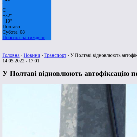
°
C
+
32°
+
19°
Полтава
Субота, 08
Прогноз на тиждень
Головна
›
Новини
›
Транспорт
›
У Полтаві відновлюють автоф
14.05.2022 - 17:01
У Полтаві відновлюють автофіксацію 