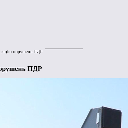
іксацію порушень ПДР
порушень ПДР