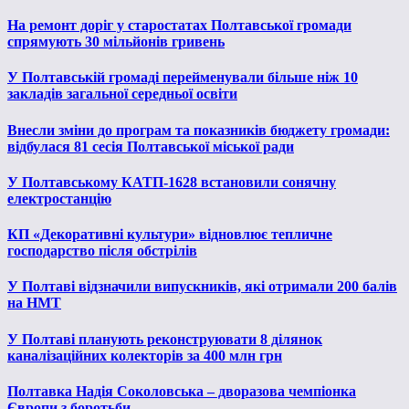
На ремонт доріг у старостатах Полтавської громади
спрямують 30 мільйонів гривень
У Полтавській громаді перейменували більше ніж 10
закладів загальної середньої освіти
Внесли зміни до програм та показників бюджету громади:
відбулася 81 сесія Полтавської міської ради
У Полтавському КАТП-1628 встановили сонячну
електростанцію
КП «Декоративні культури» відновлює тепличне
господарство після обстрілів
У Полтаві відзначили випускників, які отримали 200 балів
на НМТ
У Полтаві планують реконструювати 8 ділянок
каналізаційних колекторів за 400 млн грн
Полтавка Надія Соколовська – дворазова чемпіонка
Європи з боротьби