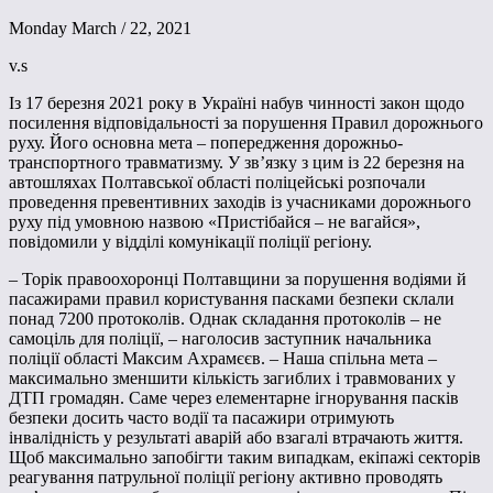
Monday March / 22, 2021
v.s
Із 17 березня 2021 року в Україні набув чинності закон щодо
посилення відповідальності за порушення Правил дорожнього
руху. Його основна мета – попередження дорожньо-
транспортного травматизму. У зв’язку з цим із 22 березня на
автошляхах Полтавської області поліцейські розпочали
проведення превентивних заходів із учасниками дорожнього
руху під умовною назвою «Пристібайся – не вагайся»,
повідомили у відділі комунікації поліції регіону.
– Торік правоохоронці Полтавщини за порушення водіями й
пасажирами правил користування пасками безпеки склали
понад 7200 протоколів. Однак складання протоколів – не
самоціль для поліції, – наголосив заступник начальника
поліції області Максим Ахрамєєв. – Наша спільна мета –
максимально зменшити кількість загиблих і травмованих у
ДТП громадян. Саме через елементарне ігнорування пасків
безпеки досить часто водії та пасажири отримують
інвалідність у результаті аварій або взагалі втрачають життя.
Щоб максимально запобігти таким випадкам, екіпажі секторів
реагування патрульної поліції регіону активно проводять