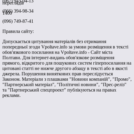
(067) 943-04-13
переглядів
(066) 394-98-34
1400
(096) 749-87-41
Правила сайту:
Допускається цитування матеріалів без отримання
попередньої згоди Vpoltave.info за умови розміщення в тексті
обов'язкового посилання на Vpoltave.info - Сайт міста
Полтави. Для інтернет-видань обов'язкове розміщення
прямого, відкритого для пошукових систем гіперпосилання на
цитовані статті не нижче другого абзацу в тексті або в якості
джерела. Порушення виняткових прав переслідується
Законом. Матеріали з плашками "Новини компаній", "Промо",
"Партнерський матеріал", "Політичні новини", "Прес-реліз"
та "Партнерський спецпроект" публікуються на правах
реклами.