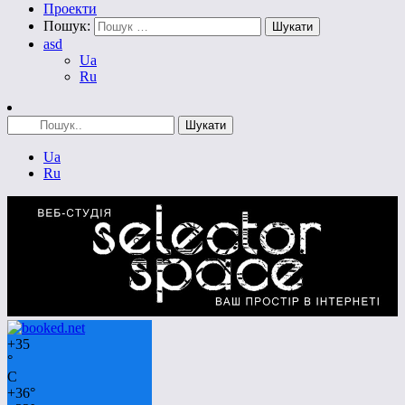
Проекти
Пошук:
asd
Ua
Ru
Ua
Ru
+
35
°
C
+
36°