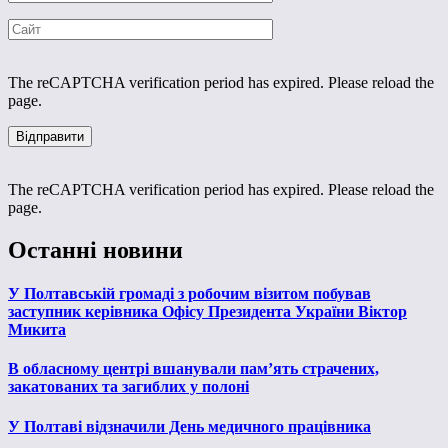
The reCAPTCHA verification period has expired. Please reload the
page.
The reCAPTCHA verification period has expired. Please reload the
page.
Останні новини
У Полтавській громаді з робочим візитом побував
заступник керівника Офісу Президента України Віктор
Микита
В обласному центрі вшанували пам’ять страчених,
закатованих та загиблих у полоні
У Полтаві відзначили День медичного працівника