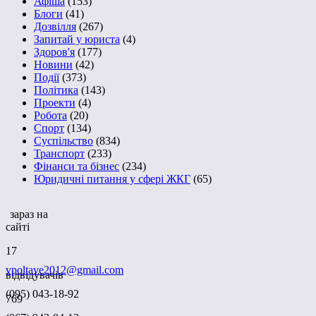
Афіша
(153)
Блоги
(41)
Дозвілля
(267)
Запитай у юриста
(4)
Здоров'я
(177)
Новини
(42)
Події
(373)
Політика
(143)
Проекти
(4)
Робота
(20)
Спорт
(134)
Суспільство
(834)
Транспорт
(233)
Фінанси та бізнес
(234)
Юридичні питання у сфері ЖКГ
(65)
зараз на
сайті
17
vpoltave2012@gmail.com
відвідувачів
(095) 043-18-92
769