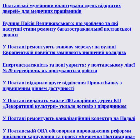
Полтавські музейники влаштували «день відкритих
дверей» для медичних працівників
Вулиця Паїсія Величковського: що зроблено та які
наступні етапи ремонту багатостраждальної полтавської
дороги
У Полтаві ремонтують зливову мережу: на вулиці
Європейській повністю замінюють зношений колодязь
Енергонезалежність та нові укриття: у полтавському ліцеї
№29 перевірили, як просуваються роботи
У Полтаві відкрили друге відділення ПриватБанку з
підвищеним рівнем доступності
У Полтаві видалять майже 200 аварійних дерев: КП
«Декоративні культури» уклало договір з підрядником
У Полтаві ремонтують каналізаційний колектор на Подолі
У Полтавській ОВА обговорили впровадження реформи
шкільного харчування та проєкт «Безпечна Полтавщина»