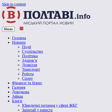
Skip to content
Меню
Vpoltave.info
Полтавський портал новин
Головна
Новини
Події
Суспільство
Політика
Здоров’я
Дозвілля
Транспорт
Робота
Спорт
Фінанси та бізнес
Галерея
Довідкова
Афіша
Блоги
Юридичні питання у сфері ЖКГ
Запитай у юриста