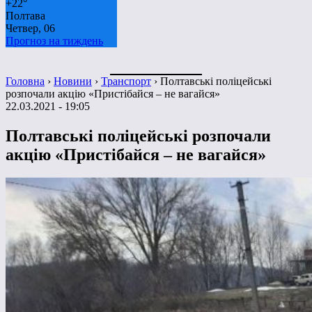
+
22°
Полтава
Четвер, 06
Прогноз на тиждень
Головна
›
Новини
›
Транспорт
›
Полтавські поліцейські
розпочали акцію «Пристібайся – не вагайся»
22.03.2021 - 19:05
Полтавські поліцейські розпочали
акцію «Пристібайся – не вагайся»