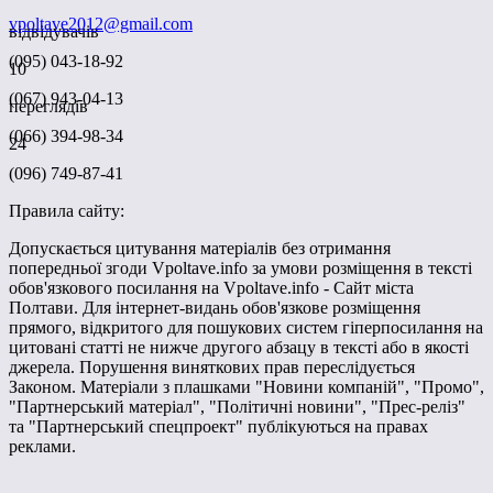
vpoltave2012@gmail.com
відвідувачів
(095) 043-18-92
10
(067) 943-04-13
переглядів
(066) 394-98-34
24
(096) 749-87-41
Правила сайту:
Допускається цитування матеріалів без отримання
попередньої згоди Vpoltave.info за умови розміщення в тексті
обов'язкового посилання на Vpoltave.info - Сайт міста
Полтави. Для інтернет-видань обов'язкове розміщення
прямого, відкритого для пошукових систем гіперпосилання на
цитовані статті не нижче другого абзацу в тексті або в якості
джерела. Порушення виняткових прав переслідується
Законом. Матеріали з плашками "Новини компаній", "Промо",
"Партнерський матеріал", "Політичні новини", "Прес-реліз"
та "Партнерський спецпроект" публікуються на правах
реклами.