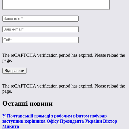
The reCAPTCHA verification period has expired. Please reload the
page.
The reCAPTCHA verification period has expired. Please reload the
page.
Останні новини
У Полтавській громаді з робочим візитом побував
заступник керівника Офісу Президента України Віктор
Микита