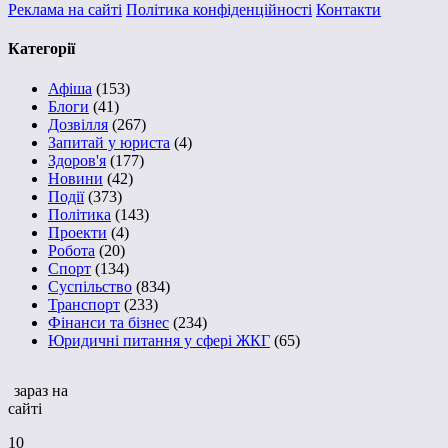
Реклама на сайті
Політика конфіденційності
Контакти
Категорії
Афіша
(153)
Блоги
(41)
Дозвілля
(267)
Запитай у юриста
(4)
Здоров'я
(177)
Новини
(42)
Події
(373)
Політика
(143)
Проекти
(4)
Робота
(20)
Спорт
(134)
Суспільство
(834)
Транспорт
(233)
Фінанси та бізнес
(234)
Юридичні питання у сфері ЖКГ
(65)
зараз на
сайті
10