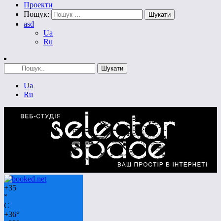
Проекти
Пошук:
asd
Ua
Ru
Ua
Ru
+
35
°
C
+
36°