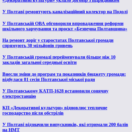
«Декоративні культури» уклало договір з підрядником
У Полтаві ремонтують каналізаційний колектор на Подолі
У Полтавській ОВА обговорили впровадження реформи
шкільного харчування та проєкт «Безпечна Полтавщина»
На ремонт доріг у старостатах Полтавської громади
спрямують 30 мільйонів гривень
У Полтавській громаді перейменували більше ніж 10
закладів загальної середньої освіти
Внесли зміни до програм та показників бюджету громади:
відбулася 81 сесія Полтавської міської ради
У Полтавському КАТП-1628 встановили сонячну
електростанцію
КП «Декоративні культури» відновлює тепличне
господарство після обстрілів
У Полтаві відзначили випускників, які отримали 200 балів
на НМТ