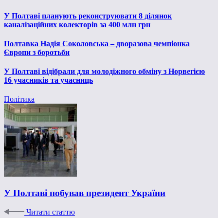
У Полтаві планують реконструювати 8 ділянок
каналізаційних колекторів за 400 млн грн
Полтавка Надія Соколовська – дворазова чемпіонка
Європи з боротьби
У Полтаві відібрали для молодіжного обміну з Норвегією
16 учасників та учасниць
Політика
У Полтаві побував президент України
Читати статтю