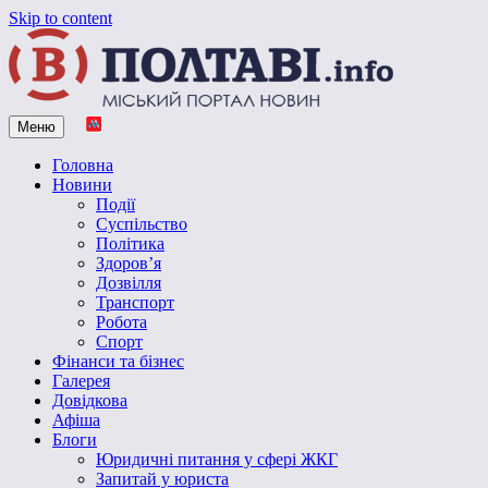
Skip to content
Меню
Vpoltave.info
Полтавський портал новин
Головна
Новини
Події
Суспільство
Політика
Здоров’я
Дозвілля
Транспорт
Робота
Спорт
Фінанси та бізнес
Галерея
Довідкова
Афіша
Блоги
Юридичні питання у сфері ЖКГ
Запитай у юриста