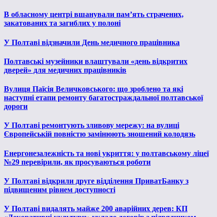
В обласному центрі вшанували пам’ять страчених,
закатованих та загиблих у полоні
У Полтаві відзначили День медичного працівника
Полтавські музейники влаштували «день відкритих
дверей» для медичних працівників
Вулиця Паїсія Величковського: що зроблено та які
наступні етапи ремонту багатостраждальної полтавської
дороги
У Полтаві ремонтують зливову мережу: на вулиці
Європейській повністю замінюють зношений колодязь
Енергонезалежність та нові укриття: у полтавському ліцеї
№29 перевірили, як просуваються роботи
У Полтаві відкрили друге відділення ПриватБанку з
підвищеним рівнем доступності
У Полтаві видалять майже 200 аварійних дерев: КП