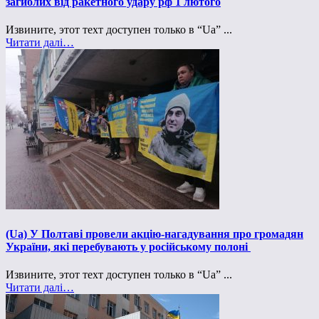
загиблих від ракетного удару рф 1 лютого
Извините, этот техт доступен только в “Ua” ...
Читати далі…
(Ua) У Полтаві провели акцію-нагадування про громадян
України, які перебувають у російському полоні
Извините, этот техт доступен только в “Ua” ...
Читати далі…