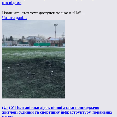
що відомо
Извините, этот техт доступен только в “Ua” ...
Читати далі…
(Ua) У Полтаві внаслідок нічної атаки пошкоджено
житлові будинки та спортивну інфраструктуру, поранених
немає