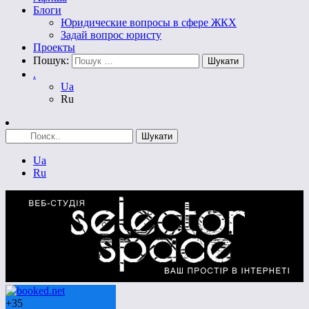
Блоги
Юридические вопросы в сфере ЖКХ
Задай вопрос юристу
Проекты
Пошук:
.
Ua
Ru
Ua
Ru
+
35