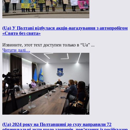
(Ua) У Полтаві відбулася акція-нагадування з автопробігом
«Свято без свята»
Извините, этот техт доступен только в “Ua” ...
Читати далі…
(Ua) 2024 року на Полтавщині до суду направили 72
обвинувальні акти щодо злочинів, пов’язаних із російською