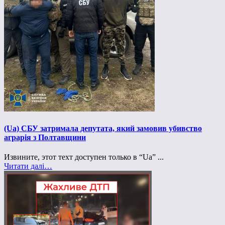
(Ua) СБУ затримала депутата, який замовив убивство
аграрія з Полтавщини
Извините, этот техт доступен только в “Ua” ...
Читати далі…