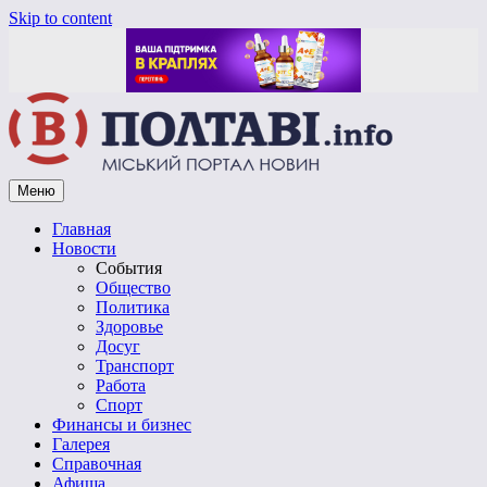
Skip to content
Меню
Vpoltave.info
Полтавский портал новостей
Главная
Новости
События
Общество
Политика
Здоровье
Досуг
Транспорт
Работа
Спорт
Финансы и бизнес
Галерея
Справочная
Афиша