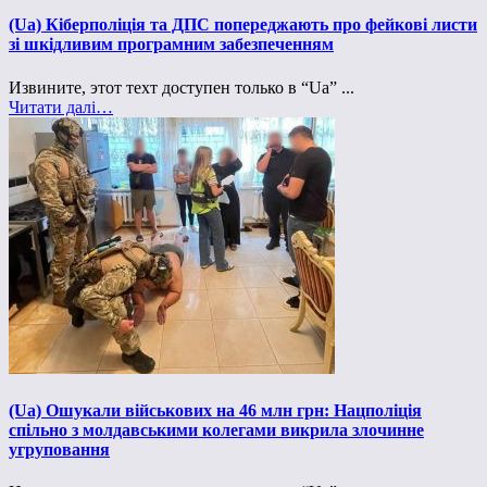
(Ua) Кіберполіція та ДПС попереджають про фейкові листи
зі шкідливим програмним забезпеченням
Извините, этот техт доступен только в “Ua” ...
Читати далі…
(Ua) Ошукали військових на 46 млн грн: Нацполіція
спільно з молдавськими колегами викрила злочинне
угруповання