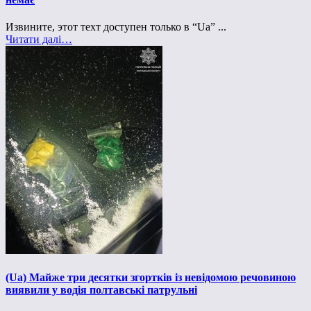
Извините, этот техт доступен только в “Ua” ...
Читати далі…
(Ua) Майже три десятки згортків із невідомою речовиною
виявили у водія полтавські патрульні