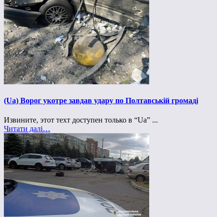
(Ua) Ворог укотре завдав удару по Полтавській громаді
Извините, этот техт доступен только в “Ua” ...
Читати далі…