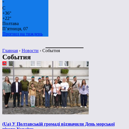
°
C
+
36°
+
22°
Полтава
П’ятниця, 07
Прогноз на тиждень
Главная
›
Новости
›
События
События
(Ua) У Полтавській громаді відзначили День морської