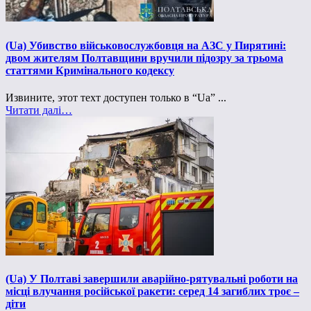
(Ua) Убивство військовослужбовця на АЗС у Пирятині:
двом жителям Полтавщини вручили підозру за трьома
статтями Кримінального кодексу
Извините, этот техт доступен только в “Ua” ...
Читати далі…
(Ua) У Полтаві завершили аварійно-рятувальні роботи на
місці влучання російської ракети: серед 14 загиблих троє –
діти