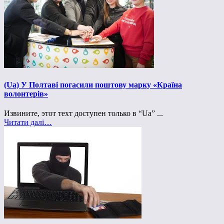
(Ua) У Полтаві погасили поштову марку «Країна
волонтерів»
Извините, этот техт доступен только в “Ua” ...
Читати далі…