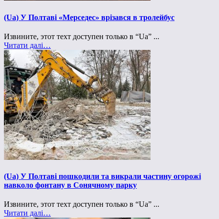
(Ua) У Полтаві «Мерседес» врізався в тролейбус
Извините, этот техт доступен только в “Ua” ...
Читати далі…
(Ua) У Полтаві пошкодили та викрали частину огорожі
навколо фонтану в Сонячному парку
Извините, этот техт доступен только в “Ua” ...
Читати далі…