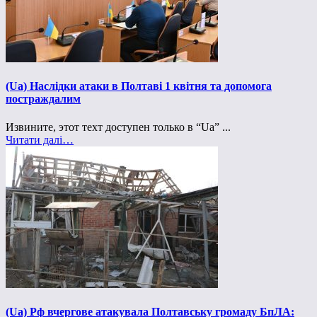
(Ua) Наслідки атаки в Полтаві 1 квітня та допомога
постраждалим
Извините, этот техт доступен только в “Ua” ...
Читати далі…
(Ua) Рф вчергове атакувала Полтавську громаду БпЛА: