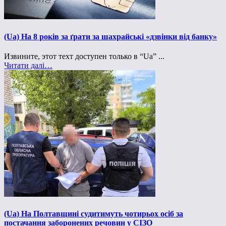
(Ua) На 8 років за ґрати за шахрайські «дзвінки від банку»
Извините, этот техт доступен только в “Ua” ...
Читати далі…
(Ua) На Полтавщині судитимуть чотирьох осіб за
постачання заборонених речовин у СІЗО