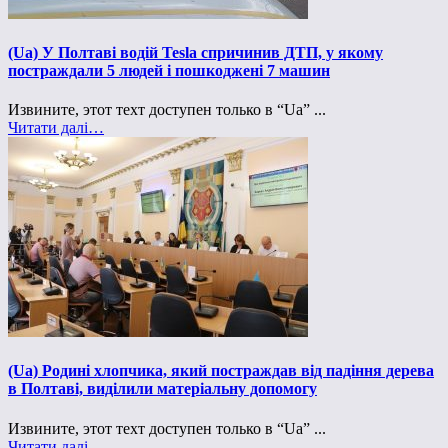
(Ua) У Полтаві водій Tesla спричинив ДТП, у якому
постраждали 5 людей і пошкоджені 7 машин
Извините, этот техт доступен только в “Ua” ...
Читати далі…
(Ua) Родині хлопчика, який постраждав від падіння дерева
в Полтаві, виділили матеріальну допомогу
Извините, этот техт доступен только в “Ua” ...
Читати далі…