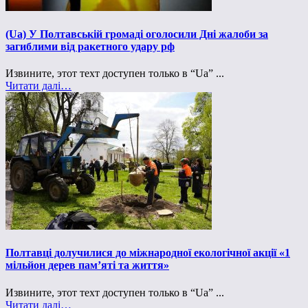
(Ua) У Полтавській громаді оголосили Дні жалоби за
загиблими від ракетного удару рф
Извините, этот техт доступен только в “Ua” ...
Читати далі…
Полтавці долучилися до міжнародної екологічної акції «1
мільйон дерев пам’яті та життя»
Извините, этот техт доступен только в “Ua” ...
Читати далі…