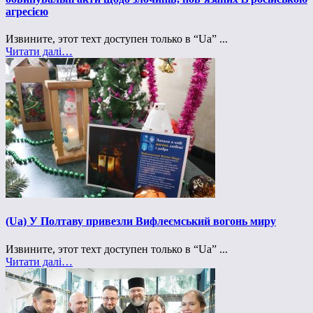
агресією
Извините, этот техт доступен только в “Ua” ...
Читати далі…
(Ua) У Полтаву привезли Вифлеємський вогонь миру
Извините, этот техт доступен только в “Ua” ...
Читати далі…