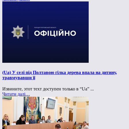
(Ua) У селі під Полтавою гілка дерева впала на дитину,
травмувавши її
Извините, этот техт доступен только в “Ua” ...
Читати далі…