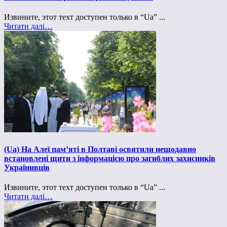
Извините, этот техт доступен только в “Ua” ...
Читати далі…
(Ua) На Алеї пам’яті в Полтаві освятили нещодавно
встановлені щити з інформацією про загиблих захисників
Українивців
Извините, этот техт доступен только в “Ua” ...
Читати далі…