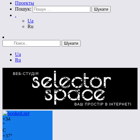
Проекты
Пошук:
.
Ua
Ru
Ua
Ru
+
34
°
C
+
37°