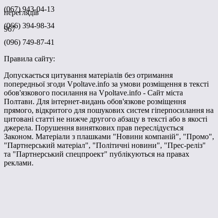
(067) 943-04-13
переглядів
(066) 394-98-34
967
(096) 749-87-41
Правила сайту:
Допускається цитування матеріалів без отримання
попередньої згоди Vpoltave.info за умови розміщення в тексті
обов'язкового посилання на Vpoltave.info - Сайт міста
Полтави. Для інтернет-видань обов'язкове розміщення
прямого, відкритого для пошукових систем гіперпосилання на
цитовані статті не нижче другого абзацу в тексті або в якості
джерела. Порушення виняткових прав переслідується
Законом. Матеріали з плашками "Новини компаній", "Промо",
"Партнерський матеріал", "Політичні новини", "Прес-реліз"
та "Партнерський спецпроект" публікуються на правах
реклами.