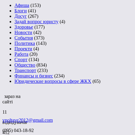
Афиша
(153)
Блоги
(41)
Досуг
(267)
Задай вопрос юристу
(4)
Здоровье
(177)
Новости
(42)
События
(373)
Политика
(143)
Проекти
(4)
Работа
(20)
Спорт
(134)
Общество
(834)
Транспорт
(233)
Финансы и бизнес
(234)
Юридические вопросы в сфере ЖКХ
(65)
зараз на
сайті
11
vpoltave2012@gmail.com
відвідувачів
(095) 043-18-92
412