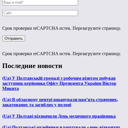
Срок проверки reCAPTCHA истек. Перезагрузите страницу.
Срок проверки reCAPTCHA истек. Перезагрузите страницу.
Последние новости
(Ua) У Полтавській громаді з робочим візитом побував
заступник керівника Офісу Президента України Віктор
Микита
(Ua) В обласному центрі вшанували пам’ять страчених,
закатованих та загиблих у полоні
(Ua) У Полтаві відзначили День медичного працівника
(Ua) Полтавські музейники влаштували «день відкритих