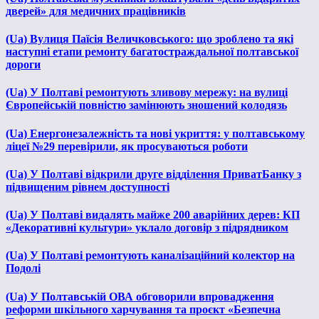
дверей» для медичних працівників
(Ua) Вулиця Паїсія Величковського: що зроблено та які
наступні етапи ремонту багатостраждальної полтавської
дороги
(Ua) У Полтаві ремонтують зливову мережу: на вулиці
Європейській повністю замінюють зношений колодязь
(Ua) Енергонезалежність та нові укриття: у полтавському
ліцеї №29 перевірили, як просуваються роботи
(Ua) У Полтаві відкрили друге відділення ПриватБанку з
підвищеним рівнем доступності
(Ua) У Полтаві видалять майже 200 аварійних дерев: КП
«Декоративні культури» уклало договір з підрядником
(Ua) У Полтаві ремонтують каналізаційний колектор на
Подолі
(Ua) У Полтавській ОВА обговорили впровадження
реформи шкільного харчування та проєкт «Безпечна