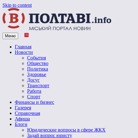
Skip to content
Меню
Vpoltave.info
Полтавский портал новостей
Главная
Новости
События
Общество
Политика
Здоровье
Досуг
Транспорт
Работа
Спорт
Финансы и бизнес
Галерея
Справочная
Афиша
Блоги
Юридические вопросы в сфере ЖКХ
Задай вопрос юристу