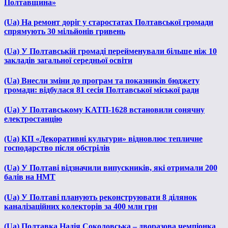
Полтавщина»
(Ua) На ремонт доріг у старостатах Полтавської громади
спрямують 30 мільйонів гривень
(Ua) У Полтавській громаді перейменували більше ніж 10
закладів загальної середньої освіти
(Ua) Внесли зміни до програм та показників бюджету
громади: відбулася 81 сесія Полтавської міської ради
(Ua) У Полтавському КАТП-1628 встановили сонячну
електростанцію
(Ua) КП «Декоративні культури» відновлює тепличне
господарство після обстрілів
(Ua) У Полтаві відзначили випускників, які отримали 200
балів на НМТ
(Ua) У Полтаві планують реконструювати 8 ділянок
каналізаційних колекторів за 400 млн грн
(Ua) Полтавка Надія Соколовська – дворазова чемпіонка