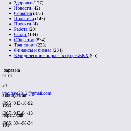
Здоровье
(177)
Новости
(42)
События
(373)
Политика
(143)
Проекти
(4)
Работа
(20)
Спорт
(134)
Общество
(834)
Транспорт
(233)
Финансы и бизнес
(234)
Юридические вопросы в сфере ЖКХ
(65)
зараз на
сайті
24
vpoltave2012@gmail.com
відвідувачів
(095) 043-18-92
1011
(067) 943-04-13
переглядів
(066) 394-98-34
1914