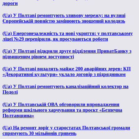
дороги
(Ua) У Полтаві ремонтують зливову мережу: на вулиці
Європейській повністю замінюють зношений колодязь
(Ua) Енергонезалежність та нові укриття: у полтавському
ліцеї №29 перевірили, як просуваються роботи
(Ua) У Полтаві відкрили друге відділення ПриватБанку з
підвищеним рівнем доступності
(Ua) У Полтаві видалять майже 200 аварійних дерев: КП
«Декоративні культури» уклало договір з підрядником
(Ua) У Полтаві ремонтують каналізаційний колектор на
Подолі
(Ua) У Полтавській ОВА обговорили впровадження
реформи шкільного харчування та проєкт «Безпечна
Полтавщина»
(Ua) На ремонт доріг у старостатах Полтавської громади
спрямують 30 мільйонів гривень