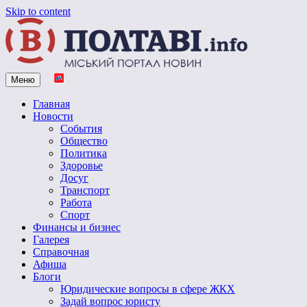
Skip to content
Меню
Vpoltave.info
Полтавский портал новостей
Главная
Новости
События
Общество
Политика
Здоровье
Досуг
Транспорт
Работа
Спорт
Финансы и бизнес
Галерея
Справочная
Афиша
Блоги
Юридические вопросы в сфере ЖКХ
Задай вопрос юристу