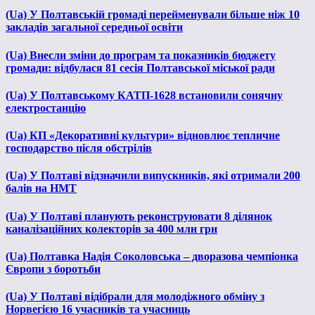
(Ua) У Полтавській громаді перейменували більше ніж 10
закладів загальної середньої освіти
(Ua) Внесли зміни до програм та показників бюджету
громади: відбулася 81 сесія Полтавської міської ради
(Ua) У Полтавському КАТП-1628 встановили сонячну
електростанцію
(Ua) КП «Декоративні культури» відновлює тепличне
господарство після обстрілів
(Ua) У Полтаві відзначили випускників, які отримали 200
балів на НМТ
(Ua) У Полтаві планують реконструювати 8 ділянок
каналізаційних колекторів за 400 млн грн
(Ua) Полтавка Надія Соколовська – дворазова чемпіонка
Європи з боротьби
(Ua) У Полтаві відібрали для молодіжного обміну з
Норвегією 16 учасників та учасниць