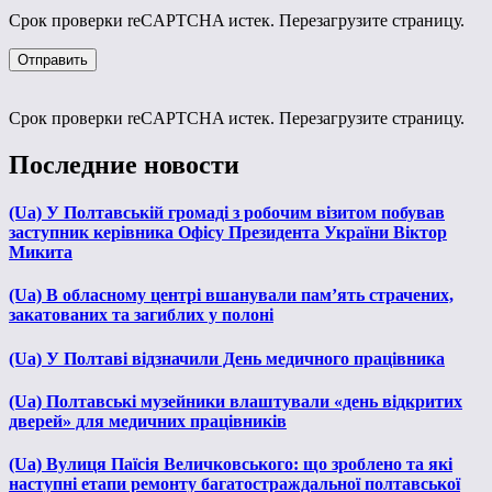
Срок проверки reCAPTCHA истек. Перезагрузите страницу.
Срок проверки reCAPTCHA истек. Перезагрузите страницу.
Последние новости
(Ua) У Полтавській громаді з робочим візитом побував
заступник керівника Офісу Президента України Віктор
Микита
(Ua) В обласному центрі вшанували пам’ять страчених,
закатованих та загиблих у полоні
(Ua) У Полтаві відзначили День медичного працівника
(Ua) Полтавські музейники влаштували «день відкритих
дверей» для медичних працівників
(Ua) Вулиця Паїсія Величковського: що зроблено та які
наступні етапи ремонту багатостраждальної полтавської