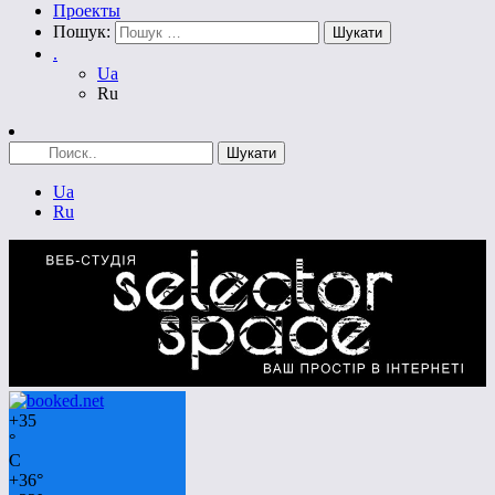
Проекты
Пошук:
.
Ua
Ru
Ua
Ru
+
35
°
C
+
36°