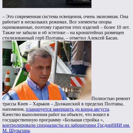
– Это современная система освещения, очень экономная. Она
работает в нескольких режимах. Все элементы опоры
оцинкованные, поэтому гарантия этих изделий – более 10 лет.
Также не забыли и об эстетике – на кронштейнах размещен
стилизованный герб Полтавы, – отметил Алексей Басан.
Полностью ремонт
трассы Киев – Харьков – Должанский в пределах Полтавы,
напомним,
планируется завершить до конца августа
.
Качество выполнения работ на объекте, что вошел в
государственную программу «Большая стройка »,
контролировали специалисты из лаборатории ГосдорНИИ им.
М. Шульгина
.