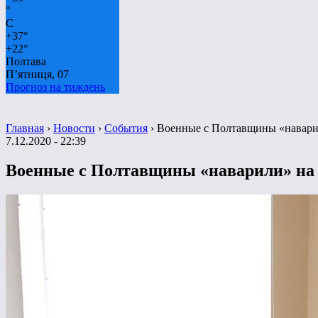
°
C
+
37°
+
22°
Полтава
П’ятниця, 07
Прогноз на тиждень
Главная
›
Новости
›
События
›
Военные с Полтавщины «наварил
7.12.2020 - 22:39
Военные с Полтавщины «наварили» на 