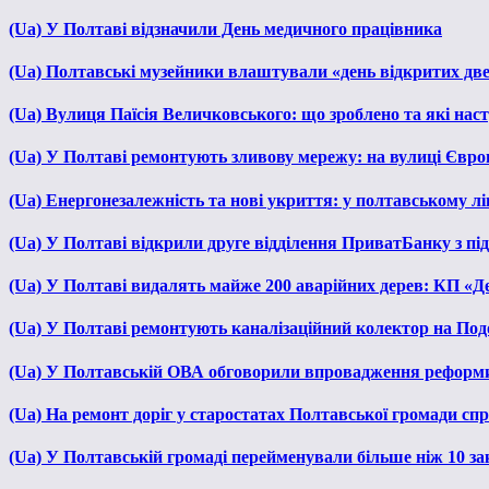
(Ua) У Полтаві відзначили День медичного працівника
(Ua) Полтавські музейники влаштували «день відкритих дв
(Ua) Вулиця Паїсія Величковського: що зроблено та які нас
(Ua) У Полтаві ремонтують зливову мережу: на вулиці Євр
(Ua) Енергонезалежність та нові укриття: у полтавському л
(Ua) У Полтаві відкрили друге відділення ПриватБанку з п
(Ua) У Полтаві видалять майже 200 аварійних дерев: КП «Д
(Ua) У Полтаві ремонтують каналізаційний колектор на Под
(Ua) У Полтавській ОВА обговорили впровадження реформ
(Ua) На ремонт доріг у старостатах Полтавської громади сп
(Ua) У Полтавській громаді перейменували більше ніж 10 зак