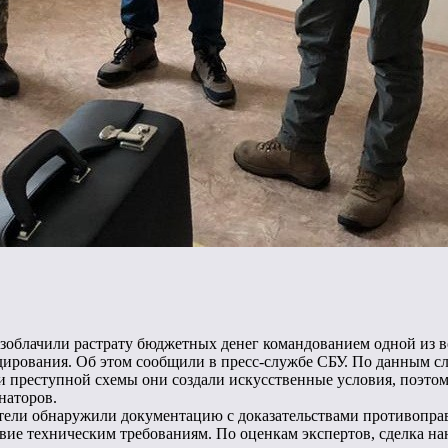
блачили растрату бюджетных денег командованием одной из вои
дирования. Об этом сообщили в пресс-службе СБУ. По данным с
 преступной схемы они создали искусственные условия, поэтом
наторов.
ители обнаружили документацию с доказательствами противопра
ие техническим требованиям. По оценкам экспертов, сделка нане