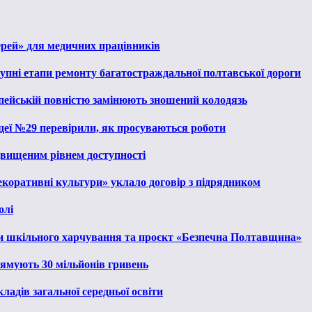
ерей» для медичних працівників
тупні етапи ремонту багатостраждальної полтавської дороги
опейській повністю замінюють зношений колодязь
іцеї №29 перевірили, як просуваються роботи
ідвищеним рівнем доступності
екоративні культури» уклало договір з підрядником
олі
и шкільного харчування та проєкт «Безпечна Полтавщина»
рямують 30 мільйонів гривень
ладів загальної середньої освіти