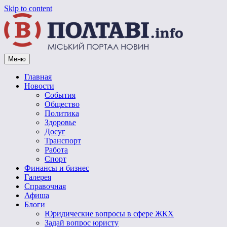
Skip to content
Меню
Vpoltave.info
Полтавский портал новостей
Главная
Новости
События
Общество
Политика
Здоровье
Досуг
Транспорт
Работа
Спорт
Финансы и бизнес
Галерея
Справочная
Афиша
Блоги
Юридические вопросы в сфере ЖКХ
Задай вопрос юристу