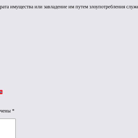
астрата имущества или завладение им путем злоупотребления сл
ечены
*