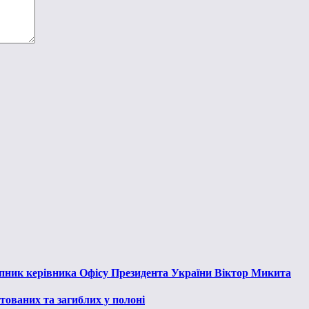
тупник керівника Офісу Президента України Віктор Микита
тованих та загиблих у полоні