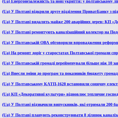
(Ua) Енергонезалежність та нові укриття: у полтавському л
(Ua) У Полтаві відкрили друге відділення ПриватБанку з п
(Ua) У Полтаві видалять майже 200 аварійних дерев: КП «Д
(Ua) У Полтаві ремонтують каналізаційний колектор на Под
(Ua) У Полтавській ОВА обговорили впровадження реформ
(Ua) На ремонт доріг у старостатах Полтавської громади сп
(Ua) У Полтавській громаді перейменували більше ніж 10 зак
(Ua) Внесли зміни до програм та показників бюджету громади
(Ua) У Полтавському КАТП-1628 встановили сонячну елект
(Ua) КП «Декоративні культури» відновлює тепличне господа
(Ua) У Полтаві відзначили випускників, які отримали 200 б
(Ua) У Полтаві планують реконструювати 8 ділянок каналіза