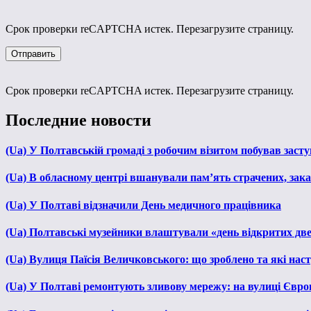
Срок проверки reCAPTCHA истек. Перезагрузите страницу.
Срок проверки reCAPTCHA истек. Перезагрузите страницу.
Последние новости
(Ua) У Полтавській громаді з робочим візитом побував зас
(Ua) В обласному центрі вшанували пам’ять страчених, зака
(Ua) У Полтаві відзначили День медичного працівника
(Ua) Полтавські музейники влаштували «день відкритих дв
(Ua) Вулиця Паїсія Величковського: що зроблено та які нас
(Ua) У Полтаві ремонтують зливову мережу: на вулиці Євр