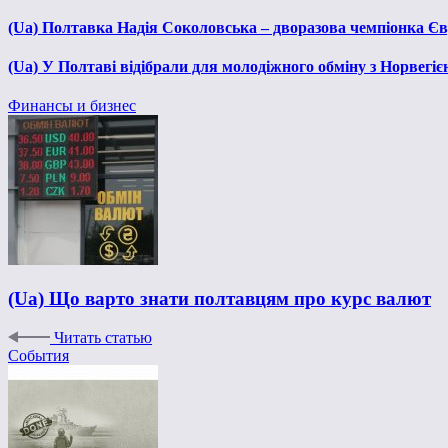
(Ua) Полтавка Надія Соколовська – дворазова чемпіонка Єв
(Ua) У Полтаві відібрали для молодіжного обміну з Норвегіє
Финансы и бизнес
(Ua) Що варто знати полтавцям про курс валют
Читать статью
События