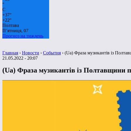
°
C
+
37°
+
22°
Полтава
П’ятниця, 07
Прогноз на тиждень
Главная
›
Новости
›
События
›
(Ua) Фраза музикантів із Полта
21.05.2022 - 20:07
(Ua) Фраза музикантів із Полтавщини 