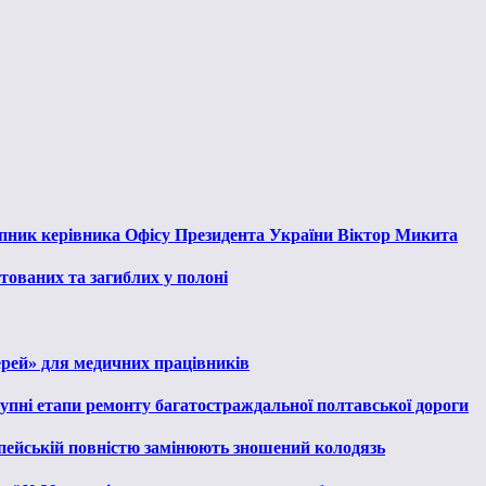
тупник керівника Офісу Президента України Віктор Микита
тованих та загиблих у полоні
ерей» для медичних працівників
тупні етапи ремонту багатостраждальної полтавської дороги
опейській повністю замінюють зношений колодязь