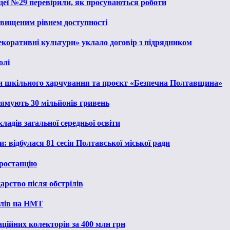
іцеї №29 перевірили, як просуваються роботи
ідвищеним рівнем доступності
екоративні культури» уклало договір з підрядником
олі
и шкільного харчування та проєкт «Безпечна Полтавщина»
рямують 30 мільйонів гривень
ладів загальної середньої освіти
: відбулася 81 сесія Полтавської міської ради
ростанцію
рство після обстрілів
алів на НМТ
ційних колекторів за 400 млн грн