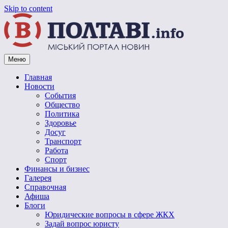
Skip to content
Меню
Vpoltave.info
Полтавский портал новостей
Главная
Новости
События
Общество
Политика
Здоровье
Досуг
Транспорт
Работа
Спорт
Финансы и бизнес
Галерея
Справочная
Афиша
Блоги
Юридические вопросы в сфере ЖКХ
Задай вопрос юристу