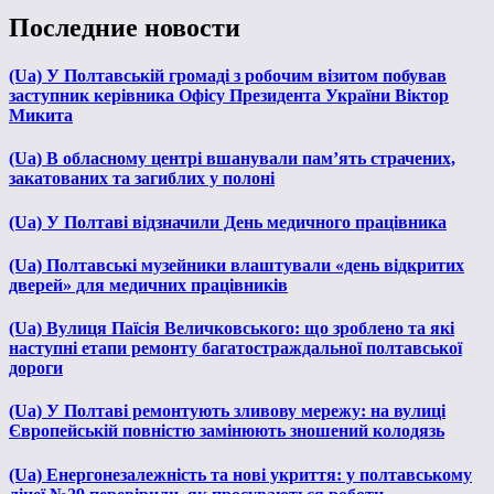
Последние новости
(Ua) У Полтавській громаді з робочим візитом побував
заступник керівника Офісу Президента України Віктор
Микита
(Ua) В обласному центрі вшанували пам’ять страчених,
закатованих та загиблих у полоні
(Ua) У Полтаві відзначили День медичного працівника
(Ua) Полтавські музейники влаштували «день відкритих
дверей» для медичних працівників
(Ua) Вулиця Паїсія Величковського: що зроблено та які
наступні етапи ремонту багатостраждальної полтавської
дороги
(Ua) У Полтаві ремонтують зливову мережу: на вулиці
Європейській повністю замінюють зношений колодязь
(Ua) Енергонезалежність та нові укриття: у полтавському