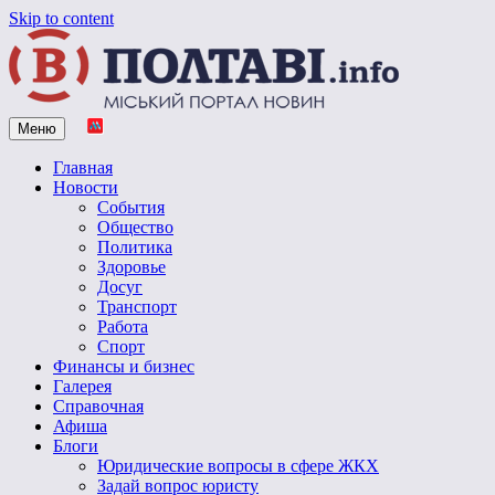
Skip to content
Меню
Vpoltave.info
Полтавский портал новостей
Главная
Новости
События
Общество
Политика
Здоровье
Досуг
Транспорт
Работа
Спорт
Финансы и бизнес
Галерея
Справочная
Афиша
Блоги
Юридические вопросы в сфере ЖКХ
Задай вопрос юристу