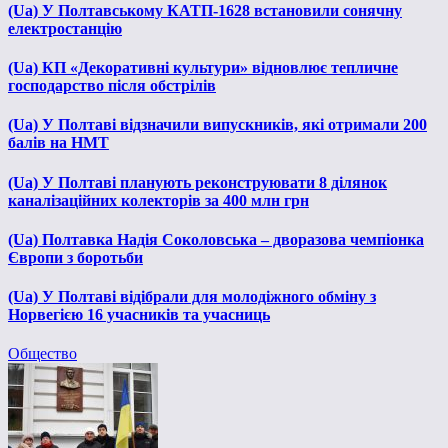
(Ua) У Полтавському КАТП-1628 встановили сонячну
електростанцію
(Ua) КП «Декоративні культури» відновлює тепличне
господарство після обстрілів
(Ua) У Полтаві відзначили випускників, які отримали 200
балів на НМТ
(Ua) У Полтаві планують реконструювати 8 ділянок
каналізаційних колекторів за 400 млн грн
(Ua) Полтавка Надія Соколовська – дворазова чемпіонка
Європи з боротьби
(Ua) У Полтаві відібрали для молодіжного обміну з
Норвегією 16 учасників та учасниць
Общество