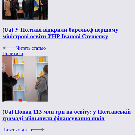
(Ua) У Полтаві відкрили барельєф першому
міністрові освіти УНР Іванові Стешенку
Читать статью
Политика
(Ua) Понад 113 млн грн на освіту: у Полтавській
громаді збільшили фінансування шкіл
Читать статью