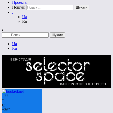
Проекты
Пошук:
.
Ua
Ru
Ua
Ru
+
33
°
C
+
36°