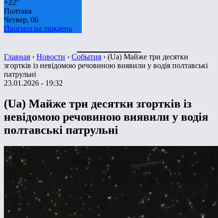
+
22°
Полтава
Четвер, 06
Прогноз на тиждень
Главная
›
Новости
›
События
›
(Ua) Майже три десятки
згортків із невідомою речовиною виявили у водія полтавські
патрульні
23.01.2026 - 19:32
(Ua) Майже три десятки згортків із
невідомою речовиною виявили у водія
полтавські патрульні