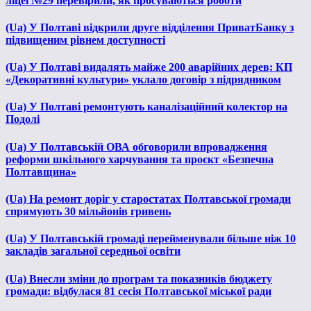
ліцеї №29 перевірили, як просуваються роботи
(Ua) У Полтаві відкрили друге відділення ПриватБанку з
підвищеним рівнем доступності
(Ua) У Полтаві видалять майже 200 аварійних дерев: КП
«Декоративні культури» уклало договір з підрядником
(Ua) У Полтаві ремонтують каналізаційний колектор на
Подолі
(Ua) У Полтавській ОВА обговорили впровадження
реформи шкільного харчування та проєкт «Безпечна
Полтавщина»
(Ua) На ремонт доріг у старостатах Полтавської громади
спрямують 30 мільйонів гривень
(Ua) У Полтавській громаді перейменували більше ніж 10
закладів загальної середньої освіти
(Ua) Внесли зміни до програм та показників бюджету
громади: відбулася 81 сесія Полтавської міської ради