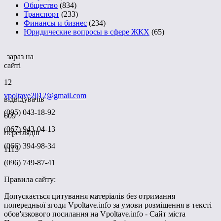
Общество
(834)
Транспорт
(233)
Финансы и бизнес
(234)
Юридические вопросы в сфере ЖКХ
(65)
зараз на
сайті
12
vpoltave2012@gmail.com
відвідувачів
(095) 043-18-92
609
(067) 943-04-13
переглядів
(066) 394-98-34
1113
(096) 749-87-41
Правила сайту:
Допускається цитування матеріалів без отримання
попередньої згоди Vpoltave.info за умови розміщення в тексті
обов'язкового посилання на Vpoltave.info - Сайт міста