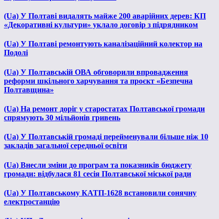
(Ua) У Полтаві видалять майже 200 аварійних дерев: КП
«Декоративні культури» уклало договір з підрядником
(Ua) У Полтаві ремонтують каналізаційний колектор на
Подолі
(Ua) У Полтавській ОВА обговорили впровадження
реформи шкільного харчування та проєкт «Безпечна
Полтавщина»
(Ua) На ремонт доріг у старостатах Полтавської громади
спрямують 30 мільйонів гривень
(Ua) У Полтавській громаді перейменували більше ніж 10
закладів загальної середньої освіти
(Ua) Внесли зміни до програм та показників бюджету
громади: відбулася 81 сесія Полтавської міської ради
(Ua) У Полтавському КАТП-1628 встановили сонячну
електростанцію