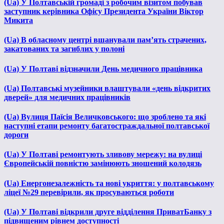
(Ua) У Полтавській громаді з робочим візитом побував
заступник керівника Офісу Президента України Віктор
Микита
(Ua) В обласному центрі вшанували пам’ять страчених,
закатованих та загиблих у полоні
(Ua) У Полтаві відзначили День медичного працівника
(Ua) Полтавські музейники влаштували «день відкритих
дверей» для медичних працівників
(Ua) Вулиця Паїсія Величковського: що зроблено та які
наступні етапи ремонту багатостраждальної полтавської
дороги
(Ua) У Полтаві ремонтують зливову мережу: на вулиці
Європейській повністю замінюють зношений колодязь
(Ua) Енергонезалежність та нові укриття: у полтавському
ліцеї №29 перевірили, як просуваються роботи
(Ua) У Полтаві відкрили друге відділення ПриватБанку з
підвищеним рівнем доступності