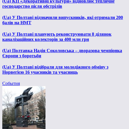
(Ua) КП «Декоративні культури» відновлює тепличне
господарство після обстрілів
(Ua) У Полтаві відзначили випускників, які отримали 200
балів на НМТ
(Ua) У Полтаві планують реконструювати 8 ділянок
каналізаційних колекторів за 400 млн грн
(Ua) Полтавка Надія Соколовська – дворазова чемпіонка
Європи з боротьби
(Ua) У Полтаві відібрали для молодіжного обміну з
Норвегією 16 учасників та учасниць
События