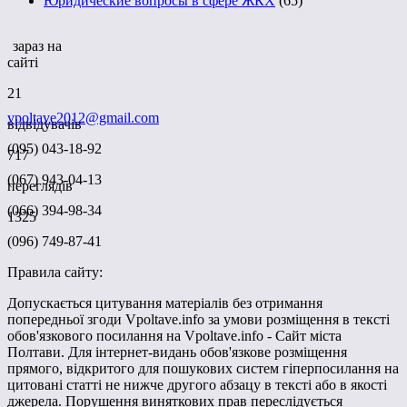
Юридические вопросы в сфере ЖКХ
(65)
зараз на
сайті
21
vpoltave2012@gmail.com
відвідувачів
(095) 043-18-92
717
(067) 943-04-13
переглядів
(066) 394-98-34
1325
(096) 749-87-41
Правила сайту:
Допускається цитування матеріалів без отримання
попередньої згоди Vpoltave.info за умови розміщення в тексті
обов'язкового посилання на Vpoltave.info - Сайт міста
Полтави. Для інтернет-видань обов'язкове розміщення
прямого, відкритого для пошукових систем гіперпосилання на
цитовані статті не нижче другого абзацу в тексті або в якості
джерела. Порушення виняткових прав переслідується