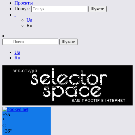
Проекты
Пошук:
.
Ua
Ru
Ua
Ru
+
35
°
C
+
36°