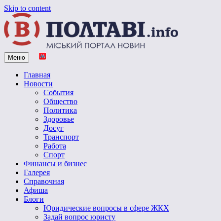
Skip to content
Меню
Vpoltave.info
Полтавский портал новостей
Главная
Новости
События
Общество
Политика
Здоровье
Досуг
Транспорт
Работа
Спорт
Финансы и бизнес
Галерея
Справочная
Афиша
Блоги
Юридические вопросы в сфере ЖКХ
Задай вопрос юристу