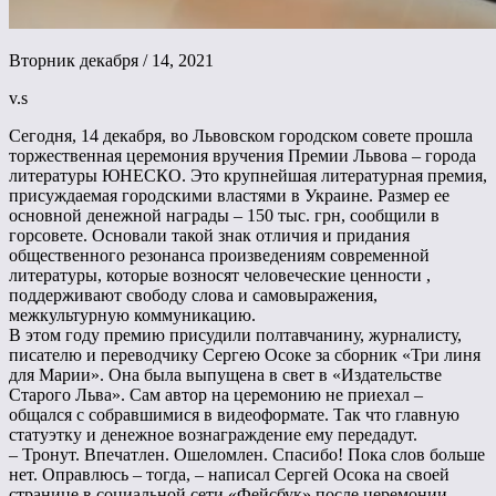
Вторник декабря / 14, 2021
v.s
Сегодня, 14 декабря, во Львовском городском совете прошла
торжественная церемония вручения Премии Львова – города
литературы ЮНЕСКО. Это крупнейшая литературная премия,
присуждаемая городскими властями в Украине. Размер ее
основной денежной награды – 150 тыс. грн, сообщили в
горсовете. Основали такой знак отличия и придания
общественного резонанса произведениям современной
литературы, которые возносят человеческие ценности ,
поддерживают свободу слова и самовыражения,
межкультурную коммуникацию.
В этом году премию присудили полтавчанину, журналисту,
писателю и переводчику Сергею Осоке за сборник «Три линя
для Марии». Она была выпущена в свет в «Издательстве
Старого Льва». Сам автор на церемонию не приехал –
общался с собравшимися в видеоформате. Так что главную
статуэтку и денежное вознаграждение ему передадут.
– Тронут. Впечатлен. Ошеломлен. Спасибо! Пока слов больше
нет. Оправлюсь – тогда, – написал Сергей Осока на своей
странице в социальной сети «Фейсбук» после церемонии.