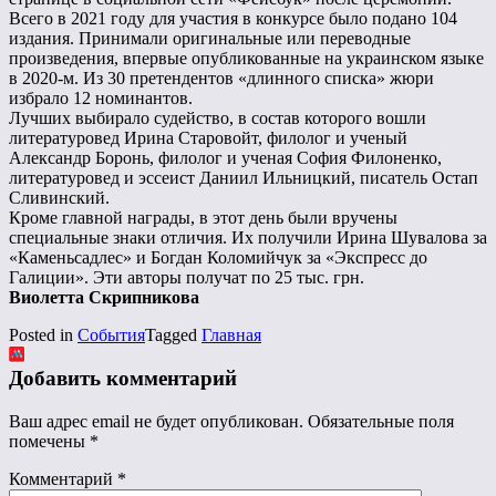
Всего в 2021 году для участия в конкурсе было подано 104
издания. Принимали оригинальные или переводные
произведения, впервые опубликованные на украинском языке
в 2020-м. Из 30 претендентов «длинного списка» жюри
избрало 12 номинантов.
Лучших выбирало судейство, в состав которого вошли
литературовед Ирина Старовойт, филолог и ученый
Александр Боронь, филолог и ученая София Филоненко,
литературовед и эссеист Даниил Ильницкий, писатель Остап
Сливинский.
Кроме главной награды, в этот день были вручены
специальные знаки отличия. Их получили Ирина Шувалова за
«Каменьсадлес» и Богдан Коломийчук за «Экспресс до
Галиции». Эти авторы получат по 25 тыс. грн.
Виолетта Скрипникова
Posted in
События
Tagged
Главная
Добавить комментарий
Ваш адрес email не будет опубликован.
Обязательные поля
помечены
*
Комментарий
*