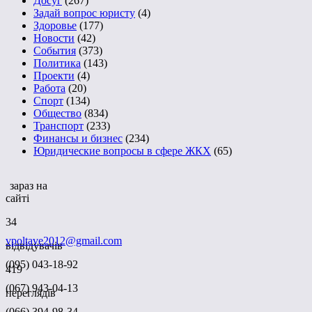
Досуг
(267)
Задай вопрос юристу
(4)
Здоровье
(177)
Новости
(42)
События
(373)
Политика
(143)
Проекти
(4)
Работа
(20)
Спорт
(134)
Общество
(834)
Транспорт
(233)
Финансы и бизнес
(234)
Юридические вопросы в сфере ЖКХ
(65)
зараз на
сайті
34
vpoltave2012@gmail.com
відвідувачів
(095) 043-18-92
419
(067) 943-04-13
переглядів
(066) 394-98-34