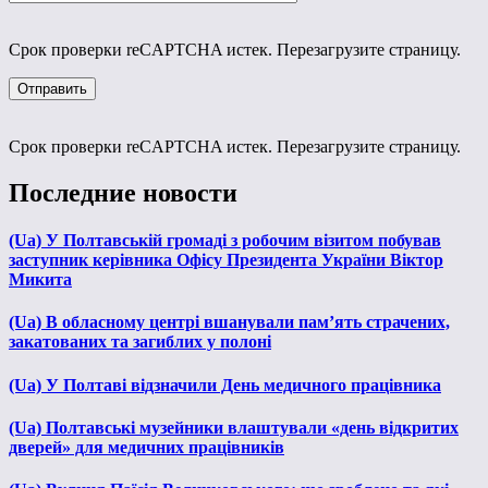
Срок проверки reCAPTCHA истек. Перезагрузите страницу.
Срок проверки reCAPTCHA истек. Перезагрузите страницу.
Последние новости
(Ua) У Полтавській громаді з робочим візитом побував
заступник керівника Офісу Президента України Віктор
Микита
(Ua) В обласному центрі вшанували пам’ять страчених,
закатованих та загиблих у полоні
(Ua) У Полтаві відзначили День медичного працівника
(Ua) Полтавські музейники влаштували «день відкритих
дверей» для медичних працівників