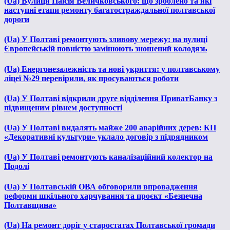
(Ua) Вулиця Паїсія Величковського: що зроблено та які
наступні етапи ремонту багатостраждальної полтавської
дороги
(Ua) У Полтаві ремонтують зливову мережу: на вулиці
Європейській повністю замінюють зношений колодязь
(Ua) Енергонезалежність та нові укриття: у полтавському
ліцеї №29 перевірили, як просуваються роботи
(Ua) У Полтаві відкрили друге відділення ПриватБанку з
підвищеним рівнем доступності
(Ua) У Полтаві видалять майже 200 аварійних дерев: КП
«Декоративні культури» уклало договір з підрядником
(Ua) У Полтаві ремонтують каналізаційний колектор на
Подолі
(Ua) У Полтавській ОВА обговорили впровадження
реформи шкільного харчування та проєкт «Безпечна
Полтавщина»
(Ua) На ремонт доріг у старостатах Полтавської громади