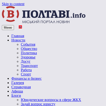
Skip to content
Меню
Vpoltave.info
Полтавский портал новостей
Главная
Новости
События
Общество
Политика
Здоровье
Досуг
Транспорт
Работа
Спорт
Финансы и бизнес
Галерея
Справочная
Афиша
Блоги
Юридические вопросы в сфере ЖКХ
Задай вопрос юристу