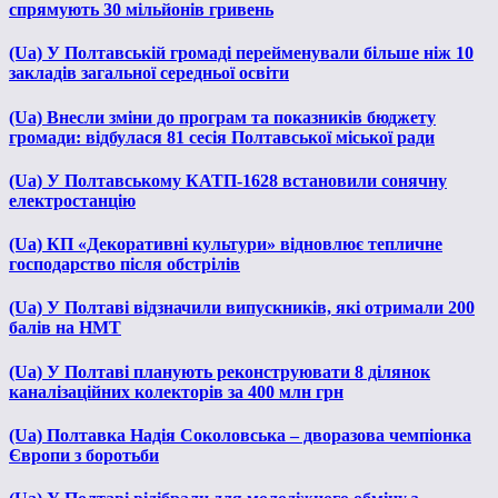
спрямують 30 мільйонів гривень
(Ua) У Полтавській громаді перейменували більше ніж 10
закладів загальної середньої освіти
(Ua) Внесли зміни до програм та показників бюджету
громади: відбулася 81 сесія Полтавської міської ради
(Ua) У Полтавському КАТП-1628 встановили сонячну
електростанцію
(Ua) КП «Декоративні культури» відновлює тепличне
господарство після обстрілів
(Ua) У Полтаві відзначили випускників, які отримали 200
балів на НМТ
(Ua) У Полтаві планують реконструювати 8 ділянок
каналізаційних колекторів за 400 млн грн
(Ua) Полтавка Надія Соколовська – дворазова чемпіонка
Європи з боротьби