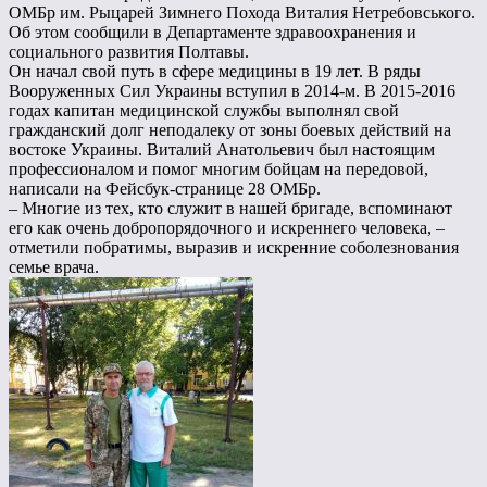
ОМБр им. Рыцарей Зимнего Похода Виталия Нетребовського.
Об этом сообщили в Департаменте здравоохранения и
социального развития Полтавы.
Он начал свой путь в сфере медицины в 19 лет. В ряды
Вооруженных Сил Украины вступил в 2014-м. В 2015-2016
годах капитан медицинской службы выполнял свой
гражданский долг неподалеку от зоны боевых действий на
востоке Украины. Виталий Анатольевич был настоящим
профессионалом и помог многим бойцам на передовой,
написали на Фейсбук-странице 28 ОМБр.
– Многие из тех, кто служит в нашей бригаде, вспоминают
его как очень добропорядочного и искреннего человека, –
отметили побратимы, выразив и искренние соболезнования
семье врача.