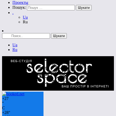
Проекты
Пошук:
.
Ua
Ru
Ua
Ru
+
27
°
C
+
28°