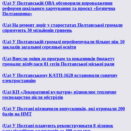
(Ua) У Полтавській ОВА обговорили впровадження
реформи шкільного харчування та проєкт «Безпечна
Полтавщина»
(Ua) На ремонт доріг у старостатах Полтавської громади
спрямують 30 мільйонів гривень
(Ua) У Полтавській громаді перейменували більше ніж 10
закладів загальної середньої освіти
(Ua) Внесли зміни до програм та показників бюджету
громади: відбулася 81 сесія Полтавської міської ради
(Ua) У Полтавському КАТП-1628 встановили сонячну
електростанцію
(Ua) КП «Декоративні культури» відновлює тепличне
господарство після обстрілів
(Ua) У Полтаві відзначили випускників, які отримали 200
балів на НМТ
(Ua) У Полтаві планують реконструювати 8 ділянок
каналізаційних колекторів за 400 млн грн