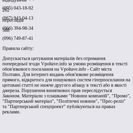
(095) 043-18-92
262
(067) 943-04-13
переглядів
(066) 394-98-34
588
(096) 749-87-41
Правила сайту:
Допускається цитування матеріалів без отримання
попередньої згоди Vpoltave.info за умови розміщення в тексті
обов'язкового посилання на Vpoltave.info - Сайт міста
Полтави. Для інтернет-видань обов'язкове розміщення
прямого, відкритого для пошукових систем гіперпосилання на
цитовані статті не нижче другого абзацу в тексті або в якості
джерела. Порушення виняткових прав переслідується
Законом. Матеріали з плашками "Новини компаній", "Промо",
"Партнерський матеріал", "Політичні новини", "Прес-реліз"
та "Партнерський спецпроект" публікуються на правах
реклами.