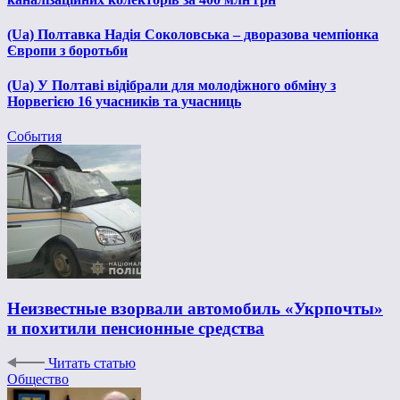
(Ua) Полтавка Надія Соколовська – дворазова чемпіонка
Європи з боротьби
(Ua) У Полтаві відібрали для молодіжного обміну з
Норвегією 16 учасників та учасниць
События
Неизвестные взорвали автомобиль «Укрпочты»
и похитили пенсионные средства
Читать статью
Общество