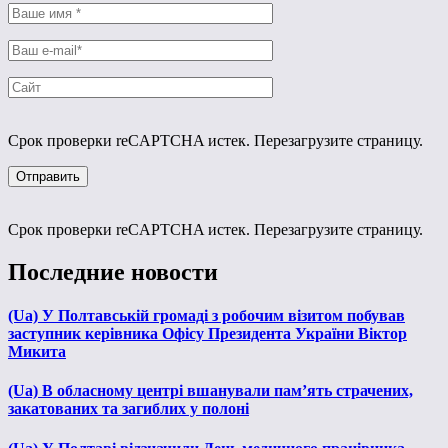
Срок проверки reCAPTCHA истек. Перезагрузите страницу.
Срок проверки reCAPTCHA истек. Перезагрузите страницу.
Последние новости
(Ua) У Полтавській громаді з робочим візитом побував
заступник керівника Офісу Президента України Віктор
Микита
(Ua) В обласному центрі вшанували пам’ять страчених,
закатованих та загиблих у полоні