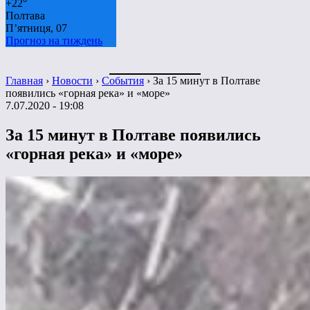
+
22°
Полтава
П’ятниця, 07
Прогноз на тиждень
Главная
›
Новости
›
События
›
За 15 минут в Полтаве
появились «горная река» и «море»
7.07.2020 - 19:08
За 15 минут в Полтаве появились
«горная река» и «море»