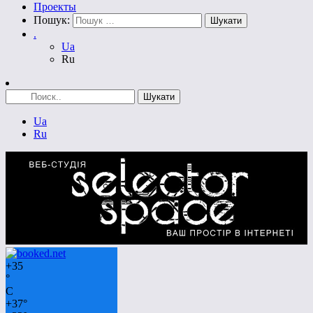
Проекты
Пошук:
.
Ua
Ru
Ua
Ru
+
35
°
C
+
37°