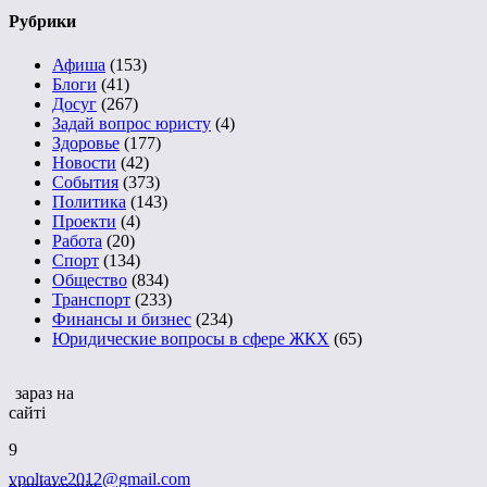
Рубрики
Афиша
(153)
Блоги
(41)
Досуг
(267)
Задай вопрос юристу
(4)
Здоровье
(177)
Новости
(42)
События
(373)
Политика
(143)
Проекти
(4)
Работа
(20)
Спорт
(134)
Общество
(834)
Транспорт
(233)
Финансы и бизнес
(234)
Юридические вопросы в сфере ЖКХ
(65)
зараз на
сайті
9
vpoltave2012@gmail.com
відвідувачів