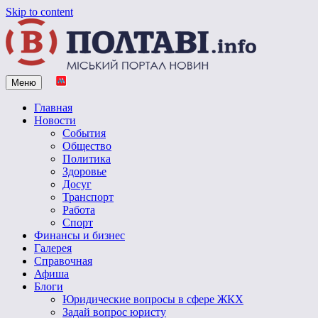
Skip to content
Меню
Vpoltave.info
Полтавский портал новостей
Главная
Новости
События
Общество
Политика
Здоровье
Досуг
Транспорт
Работа
Спорт
Финансы и бизнес
Галерея
Справочная
Афиша
Блоги
Юридические вопросы в сфере ЖКХ
Задай вопрос юристу