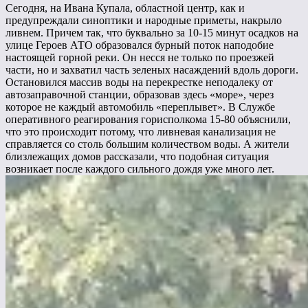
Сегодня, на Ивана Купала, областной центр, как и
предупреждали синоптики и народные приметы, накрыло
ливнем. Причем так, что буквально за 10-15 минут осадков на
улице Героев АТО образовался бурный поток наподобие
настоящей горной реки. Он несся не только по проезжей
части, но и захватил часть зеленых насаждений вдоль дороги.
Остановился массив воды на перекрестке неподалеку от
автозаправочной станции, образовав здесь «море», через
которое не каждый автомобиль «переплывет». В Службе
оперативного реагирования горисполкома 15-80 объяснили,
что это происходит потому, что ливневая канализация не
справляется со столь большим количеством воды. А жители
близлежащих домов рассказали, что подобная ситуация
возникает после каждого сильного дождя уже много лет.