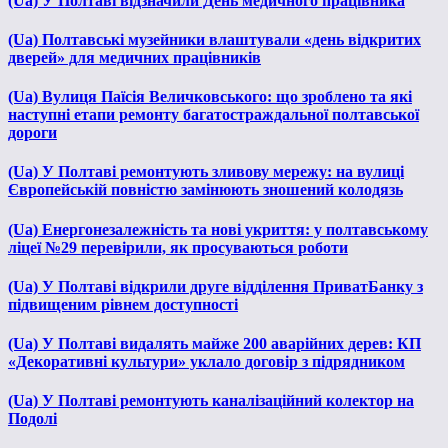
(Ua) У Полтаві відзначили День медичного працівника
(Ua) Полтавські музейники влаштували «день відкритих
дверей» для медичних працівників
(Ua) Вулиця Паїсія Величковського: що зроблено та які
наступні етапи ремонту багатостраждальної полтавської
дороги
(Ua) У Полтаві ремонтують зливову мережу: на вулиці
Європейській повністю замінюють зношений колодязь
(Ua) Енергонезалежність та нові укриття: у полтавському
ліцеї №29 перевірили, як просуваються роботи
(Ua) У Полтаві відкрили друге відділення ПриватБанку з
підвищеним рівнем доступності
(Ua) У Полтаві видалять майже 200 аварійних дерев: КП
«Декоративні культури» уклало договір з підрядником
(Ua) У Полтаві ремонтують каналізаційний колектор на
Подолі