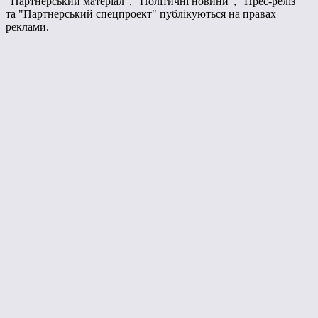
"Партнерський матеріал", "Політичні новини", "Прес-реліз"
та "Партнерський спецпроект" публікуються на правах
реклами.