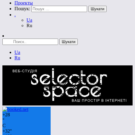
Проекты
Пошук:
.
Ua
Ru
Ua
Ru
+
28
°
C
+
32°