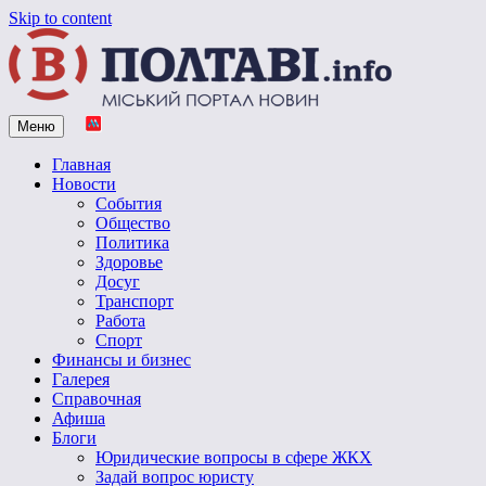
Skip to content
Меню
Vpoltave.info
Полтавский портал новостей
Главная
Новости
События
Общество
Политика
Здоровье
Досуг
Транспорт
Работа
Спорт
Финансы и бизнес
Галерея
Справочная
Афиша
Блоги
Юридические вопросы в сфере ЖКХ
Задай вопрос юристу