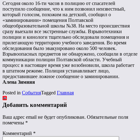
Сегодня около 16-ти часов в полицию от спасателей
поступило сообщение, что к ним позвонил неизвестный,
который голосом, похожим на детский, сообщил о
«заминировании» помещения Полтавской
общеобразовательной школы №38. На место происшествия
сразу выехали все экстренные службы. Взрывотехники
полиции и кинологи тщательно обследовали помещения и
прилегающую территорию учебного заведения. Во время
обследования было эвакуировано около 500 человек.
Взрывоопасных предметов не обнаружено, сообщили в отделе
коммуникации полиции Полтавской области. Учебный
процесс в настоящее время уже возобновили, школа работает
в штатном режиме. Полиция устанавливает лицо,
предоставившее ложное сообщение о заминировании.
Алена Зимняя
Posted in
События
Tagged
Главная
Добавить комментарий
Ваш адрес email не будет опубликован.
Обязательные поля
помечены
*
Комментарий
*