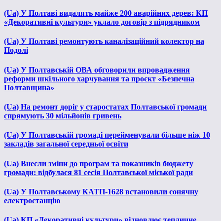
(Ua) У Полтаві видалять майже 200 аварійних дерев: КП
«Декоративні культури» уклало договір з підрядником
(Ua) У Полтаві ремонтують каналізаційний колектор на
Подолі
(Ua) У Полтавській ОВА обговорили впровадження
реформи шкільного харчування та проєкт «Безпечна
Полтавщина»
(Ua) На ремонт доріг у старостатах Полтавської громади
спрямують 30 мільйонів гривень
(Ua) У Полтавській громаді перейменували більше ніж 10
закладів загальної середньої освіти
(Ua) Внесли зміни до програм та показників бюджету
громади: відбулася 81 сесія Полтавської міської ради
(Ua) У Полтавському КАТП-1628 встановили сонячну
електростанцію
(Ua) КП «Декоративні культури» відновлює тепличне