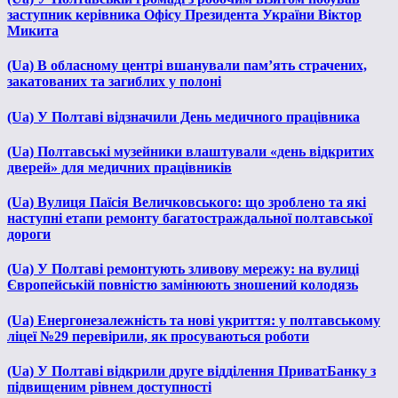
заступник керівника Офісу Президента України Віктор
Микита
(Ua) В обласному центрі вшанували пам’ять страчених,
закатованих та загиблих у полоні
(Ua) У Полтаві відзначили День медичного працівника
(Ua) Полтавські музейники влаштували «день відкритих
дверей» для медичних працівників
(Ua) Вулиця Паїсія Величковського: що зроблено та які
наступні етапи ремонту багатостраждальної полтавської
дороги
(Ua) У Полтаві ремонтують зливову мережу: на вулиці
Європейській повністю замінюють зношений колодязь
(Ua) Енергонезалежність та нові укриття: у полтавському
ліцеї №29 перевірили, як просуваються роботи
(Ua) У Полтаві відкрили друге відділення ПриватБанку з
підвищеним рівнем доступності