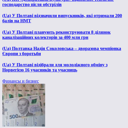
господарство після обстрілів
(Ua) У Полтаві відзначили випускників, які отримали 200
балів на НМТ
(Ua) У Полтаві планують реконструювати 8 ділянок
каналізаційних колекторів за 400 млн грн
(Ua) Полтавка Надія Соколовська – дворазова чемпіонка
Європи з боротьби
(Ua) У Полтаві відібрали для молодіжного обміну з
Норвегією 16 учасників та учасниць
Финансы и бизнес