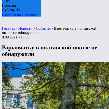
+
19°
Полтава
Субота, 08
Прогноз на тиждень
Главная
›
Новости
›
События
›
Взрывчатку в полтавской
школе не обнаружили
9.09.2021 - 18:38
Взрывчатку в полтавской школе не
обнаружили