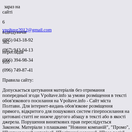
зараз на
сайті
6
vpoltave2012@gmail.com
відвідувачів
(095) 043-18-92
382
(067) 943-04-13
переглядів
(066) 394-98-34
910
(096) 749-87-41
Правила сайту:
Допускається цитування матеріалів без отримання
попередньої згоди Vpoltave.info за умови розміщення в тексті
обов'язкового посилання на Vpoltave.info - Сайт міста
Полтави. Для інтернет-видань обов'язкове розміщення
прямого, відкритого для пошукових систем гіперпосилання на
цитовані статті не нижче другого абзацу в тексті або в якості
джерела. Порушення виняткових прав переслідується
Законом. Матеріали з плашками "Новини компаній", "Промо",