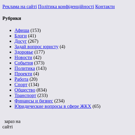
Реклама на сайті
Політика конфіденційності
Контакти
Рубрики
Афиша
(153)
Блоги
(41)
Досуг
(267)
Задай вопрос юристу
(4)
Здоровье
(177)
Новости
(42)
События
(373)
Политика
(143)
Проекти
(4)
Работа
(20)
Спорт
(134)
Общество
(834)
Транспорт
(233)
Финансы и бизнес
(234)
Юридические вопросы в сфере ЖКХ
(65)
зараз на
сайті