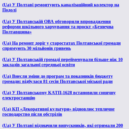
(Ua) У Полтаві ремонтують каналізаційний колектор на
Подолі
(Ua) У Полтавській ОВА обговорили впровадження
реформи шкільного харчування та проєкт «Безпечна
Полтавщина»
(Ua) На ремонт доріг у старостатах Полтавської громади
спрямують 30 мільйонів гривень
(Ua) У Полтавській громаді перейменували більше ніж 10
закладів загальної середньої освіти
(Ua) Внесли зміни до програм та показників бюджету
громади: відбулася 81 сесія Полтавської міської ради
(Ua) У Полтавському КАТП-1628 встановили сонячну
електростанцію
(Ua) КП «Декоративні культури» відновлює тепличне
господарство після обстрілів
(Ua) У Полтаві відзначили випускників, які отримали 200