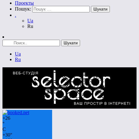
Проекты
Пошук:
.
Ua
Ru
Ua
Ru
+
26
°
C
+
30°