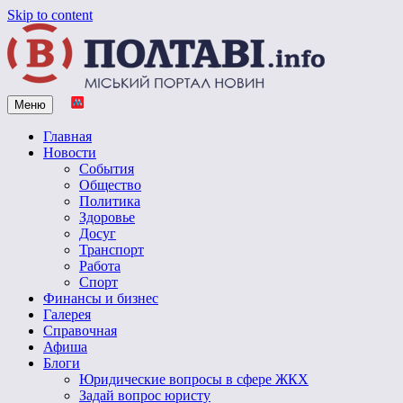
Skip to content
Меню
Vpoltave.info
Полтавский портал новостей
Главная
Новости
События
Общество
Политика
Здоровье
Досуг
Транспорт
Работа
Спорт
Финансы и бизнес
Галерея
Справочная
Афиша
Блоги
Юридические вопросы в сфере ЖКХ
Задай вопрос юристу