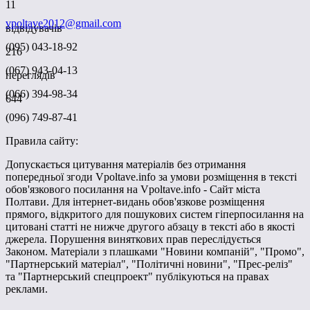
11
vpoltave2012@gmail.com
відвідувачів
(095) 043-18-92
216
(067) 943-04-13
переглядів
(066) 394-98-34
644
(096) 749-87-41
Правила сайту:
Допускається цитування матеріалів без отримання
попередньої згоди Vpoltave.info за умови розміщення в тексті
обов'язкового посилання на Vpoltave.info - Сайт міста
Полтави. Для інтернет-видань обов'язкове розміщення
прямого, відкритого для пошукових систем гіперпосилання на
цитовані статті не нижче другого абзацу в тексті або в якості
джерела. Порушення виняткових прав переслідується
Законом. Матеріали з плашками "Новини компаній", "Промо",
"Партнерський матеріал", "Політичні новини", "Прес-реліз"
та "Партнерський спецпроект" публікуються на правах
реклами.