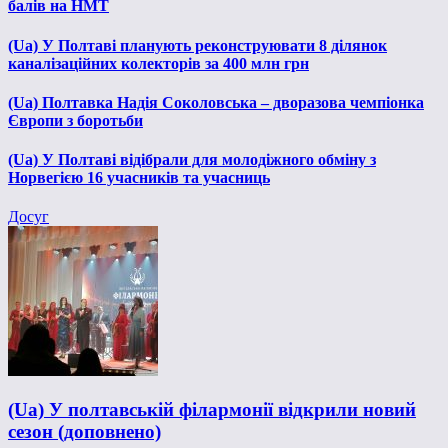
балів на НМТ
(Ua) У Полтаві планують реконструювати 8 ділянок
каналізаційних колекторів за 400 млн грн
(Ua) Полтавка Надія Соколовська – дворазова чемпіонка
Європи з боротьби
(Ua) У Полтаві відібрали для молодіжного обміну з
Норвегією 16 учасників та учасниць
Досуг
(Ua) У полтавській філармонії відкрили новий
сезон (доповнено)