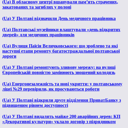
(Ua) В обласному центрі вшанували пам’ять страчених,
закатованих та загиблих у полоні
(Ua) У Полтаві відзначили День медичного працівника
(Ua) Полтавські музейники влаштували «день відкритих
дверей» для медичних працівників
(Ua) Вулиця Паїсія Величковського: що зроблено та які
наступні етапи ремонту багатостраждальної полтавської
дороги
(Ua) У Полтаві ремонтують зливову мережу: на вулиці
Європейській повністю замінюють зношений колодязь
(Ua) Енергонезалежність та нові укриття: у полтавському
ліцеї №29 перевірили, як просуваються роботи
(Ua) У Полтаві відкрили друге відділення ПриватБанку з
підвищеним рівнем доступності
(Ua) У Полтаві видалять майже 200 аварійних дерев: КП
«Декоративні культури» уклало договір з підрядником